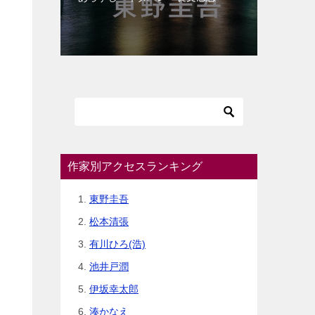
作家別アクセスランキング
東野圭吾
松本清張
有川ひろ(浩)
池井戸潤
伊坂幸太郎
湊かなえ