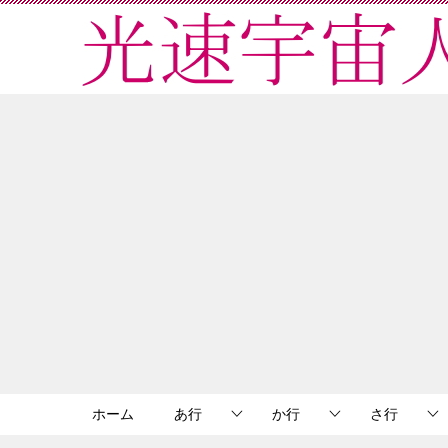
ホーム
あ行
か行
さ行