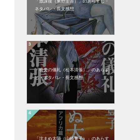
「放課後（東野圭吾）」のあらすじ・
ネタバレ・長文感想
「喪失の儀礼（松本清張）」のあらす
じ・ネタバレ・長文感想
「沈まぬ太陽（山崎豊子）」のあらす