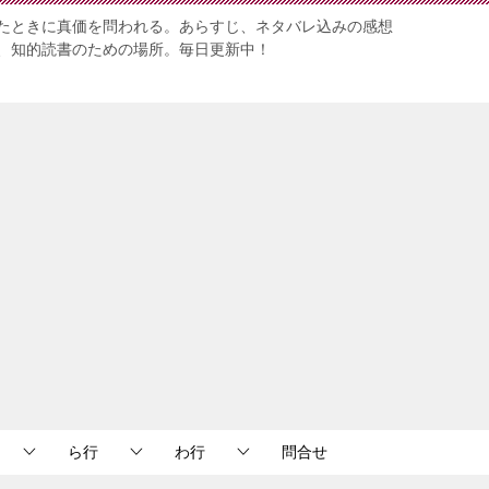
たときに真価を問われる。あらすじ、ネタバレ込みの感想
、知的読書のための場所。毎日更新中！
ら行
わ行
問合せ