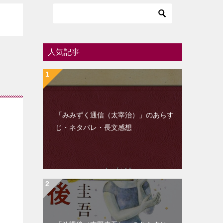
人気記事
「みみずく通信（太宰治）」のあらす
じ・ネタバレ・長文感想