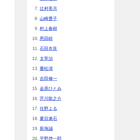
辻村美月
山崎豊子
村上春樹
恩田睦
石田衣良
太宰治
重松清
吉田修一
金原ひとみ
芥川龍之介
住野よる
夏目漱石
新海誠
平野啓一郎