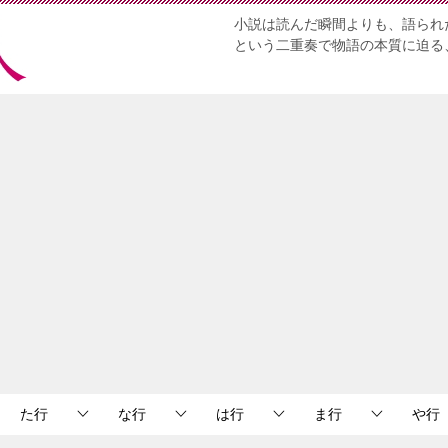
小説は読んだ瞬間よりも、語られ
という二重奏で物語の本質に迫る
た行
な行
は行
ま行
や行