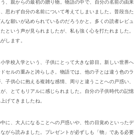
らう、親からの最初の贈り物。物語の中で、自分の名前の由来
に、思わず自分の名前について考えてしまいました。普段当た
どんな願いが込められているのだろうかと。多くの読者レビュ
したという声が見られましたが、私も強く心を打たれました。
気がします。
。小学校入学という、子供にとって大きな節目。新しい世界へ
ンドセルの重みと誇らしさ。物語では、他の子とは違う色のラ
が、子供心に抱える複雑な感情、周りと違うことへの戸惑い、
さが、とてもリアルに感じられました。自分の子供時代の記憶
み上げてきましたね。
の中に、大人になることへの戸惑いや、性の目覚めといったデ
しながら読みました。プレゼントが必ずしも「物」である必要