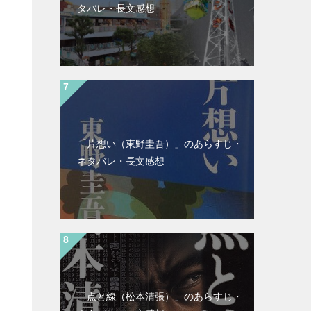
タバレ・長文感想
「片想い（東野圭吾）」のあらすじ・
ネタバレ・長文感想
「点と線（松本清張）」のあらすじ・