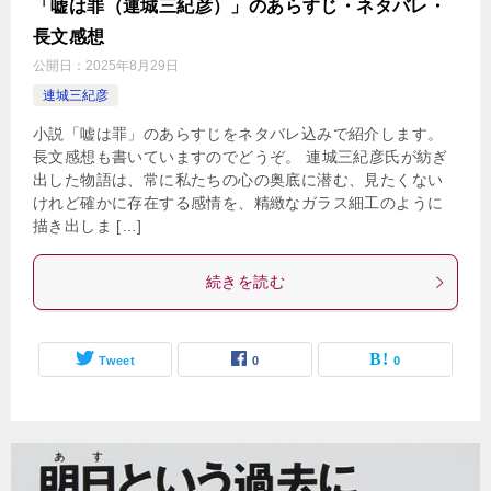
「嘘は罪（連城三紀彦）」のあらすじ・ネタバレ・
長文感想
公開日：
2025年8月29日
連城三紀彦
小説「嘘は罪」のあらすじをネタバレ込みで紹介します。
長文感想も書いていますのでどうぞ。 連城三紀彦氏が紡ぎ
出した物語は、常に私たちの心の奥底に潜む、見たくない
けれど確かに存在する感情を、精緻なガラス細工のように
描き出しま […]
続きを読む
Tweet
0
0