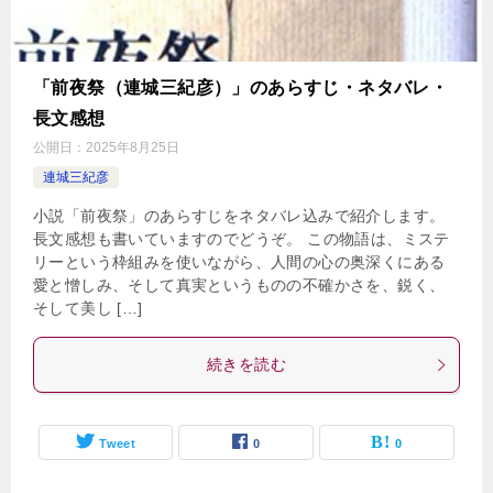
「前夜祭（連城三紀彦）」のあらすじ・ネタバレ・
長文感想
公開日：
2025年8月25日
連城三紀彦
小説「前夜祭」のあらすじをネタバレ込みで紹介します。
長文感想も書いていますのでどうぞ。 この物語は、ミステ
リーという枠組みを使いながら、人間の心の奥深くにある
愛と憎しみ、そして真実というものの不確かさを、鋭く、
そして美し […]
続きを読む
Tweet
0
0