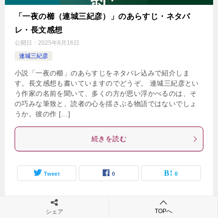
「一夜の櫛（連城三紀彦）」のあらすじ・ネタバ
レ・長文感想
公開日：
2025年8月16日
連城三紀彦
小説「一夜の櫛」のあらすじをネタバレ込みで紹介しま
す。長文感想も書いていますのでどうぞ。 連城三紀彦とい
う作家の名前を聞いて、多くの方が思い浮かべるのは、そ
の巧みな筆致と、読者の心を揺さぶる物語ではないでしょ
うか。彼の作 […]
続きを読む
Tweet
0
0
TOPへ
シェア