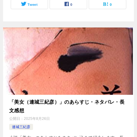
Tweet
0
0
「美女（連城三紀彦）」のあらすじ・ネタバレ・長
文感想
公開日：
2025年8月26日
連城三紀彦