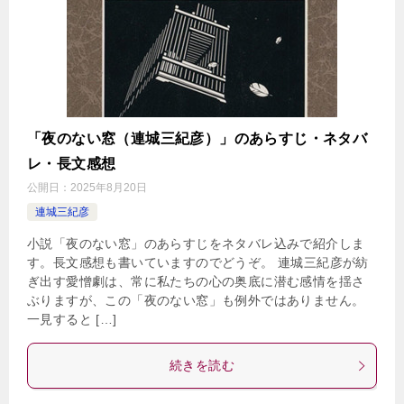
「夜のない窓（連城三紀彦）」のあらすじ・ネタバ
レ・長文感想
公開日：
2025年8月20日
連城三紀彦
小説「夜のない窓」のあらすじをネタバレ込みで紹介しま
す。長文感想も書いていますのでどうぞ。 連城三紀彦が紡
ぎ出す愛憎劇は、常に私たちの心の奥底に潜む感情を揺さ
ぶりますが、この「夜のない窓」も例外ではありません。
一見すると […]
続きを読む