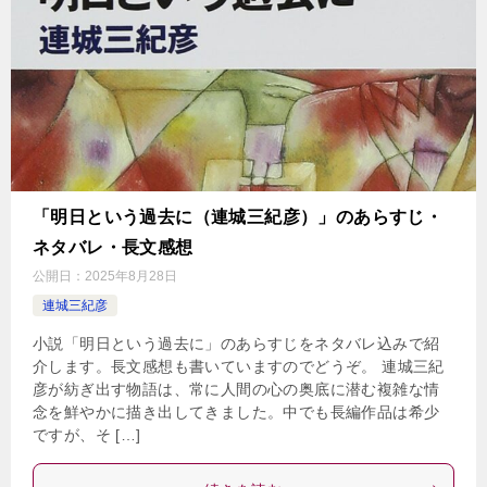
「明日という過去に（連城三紀彦）」のあらすじ・
ネタバレ・長文感想
公開日：
2025年8月28日
連城三紀彦
小説「明日という過去に」のあらすじをネタバレ込みで紹
介します。長文感想も書いていますのでどうぞ。 連城三紀
彦が紡ぎ出す物語は、常に人間の心の奥底に潜む複雑な情
念を鮮やかに描き出してきました。中でも長編作品は希少
ですが、そ […]