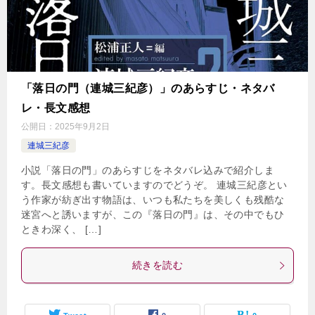
「落日の門（連城三紀彦）」のあらすじ・ネタバ
レ・長文感想
公開日：
2025年9月2日
連城三紀彦
小説「落日の門」のあらすじをネタバレ込みで紹介しま
す。長文感想も書いていますのでどうぞ。 連城三紀彦とい
う作家が紡ぎ出す物語は、いつも私たちを美しくも残酷な
迷宮へと誘いますが、この『落日の門』は、その中でもひ
ときわ深く、 […]
続きを読む