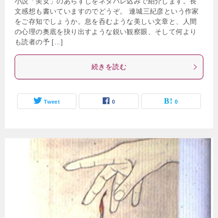
小説「美女」のあらすじをネタバレ込みで紹介します。長
文感想も書いていますのでどうぞ。 連城三紀彦という作家
をご存知でしょうか。息を呑むような美しい文章と、人間
の心理の奥底を抉り出すような鋭い観察眼、そして何より
も読者の予 […]
続きを読む
Tweet
0
0