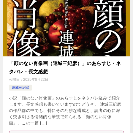
「顔のない肖像画（連城三紀彦）」のあらすじ・ネ
タバレ・長文感想
公開日：
2025年8月22日
連城三紀彦
小説「顔のない肖像画」のあらすじをネタバレ込みで紹介
します。長文感想も書いていますのでどうぞ。 連城三紀彦
の作品群の中でも、特にその巧妙な構成と、読者の心に深
く突き刺さる情緒的な筆致で知られる「顔のない肖像
画」。この一篇 […]