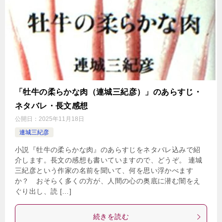
「牡牛の柔らかな肉（連城三紀彦）」のあらすじ・
ネタバレ・長文感想
公開日：
2025年11月18日
連城三紀彦
小説『牡牛の柔らかな肉』のあらすじをネタバレ込みで紹
介します。長文の感想も書いていますので、どうぞ。 連城
三紀彦という作家の名前を聞いて、何を思い浮かべます
か？ おそらく多くの方が、人間の心の奥底に潜む闇をえ
ぐり出し、読 […]
続きを読む