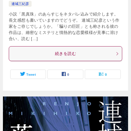
連城三紀彦
小説「黒真珠」のあらすじをネタバレ込みで紹介します。
長文感想も書いていますのでどうぞ。 連城三紀彦という作
家をご存じでしょうか。「騙りの巨匠」とも称される彼の
作品は、緻密なミステリと情熱的な恋愛模様が見事に溶け
合い、読む […]
続きを読む
Tweet
0
0