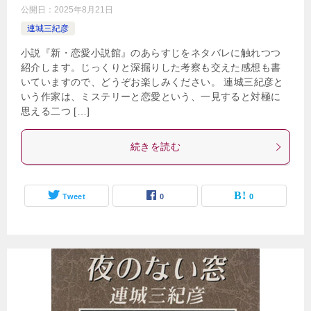
公開日：
2025年8月21日
連城三紀彦
小説『新・恋愛小説館』のあらすじをネタバレに触れつつ
紹介します。じっくりと深掘りした考察も交えた感想も書
いていますので、どうぞお楽しみください。 連城三紀彦と
いう作家は、ミステリーと恋愛という、一見すると対極に
思える二つ […]
続きを読む
Tweet
0
0