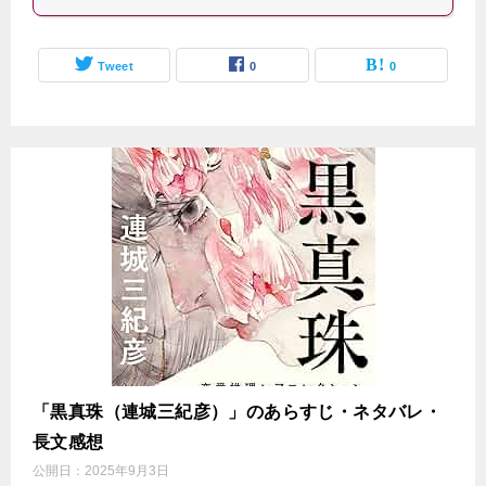
Tweet
0
0
「黒真珠（連城三紀彦）」のあらすじ・ネタバレ・
長文感想
公開日：
2025年9月3日