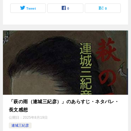
Tweet
0
0
「萩の雨（連城三紀彦）」のあらすじ・ネタバレ・
長文感想
公開日：
2025年8月19日
連城三紀彦