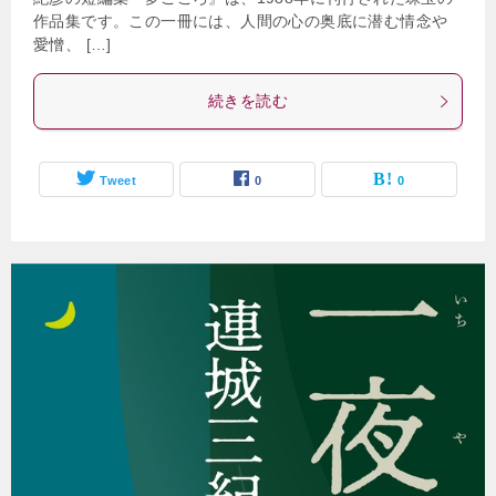
作品集です。この一冊には、人間の心の奥底に潜む情念や
愛憎、 […]
続きを読む
Tweet
0
0