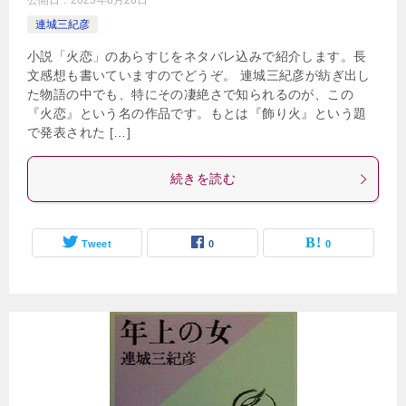
公開日：
2025年8月28日
連城三紀彦
小説「火恋」のあらすじをネタバレ込みで紹介します。長
文感想も書いていますのでどうぞ。 連城三紀彦が紡ぎ出し
た物語の中でも、特にその凄絶さで知られるのが、この
『火恋』という名の作品です。もとは『飾り火』という題
で発表された […]
続きを読む
Tweet
0
0