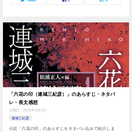
Tweet
0
0
「六花の印（連城三紀彦）」のあらすじ・ネタバ
レ・長文感想
公開日：
2025年9月1日
連城三紀彦
小説「六花の印」のあらすじをネタバレ込みで紹介しま