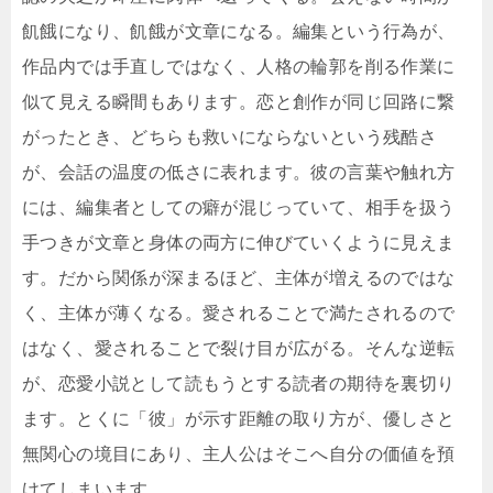
飢餓になり、飢餓が文章になる。編集という行為が、
作品内では手直しではなく、人格の輪郭を削る作業に
似て見える瞬間もあります。恋と創作が同じ回路に繋
がったとき、どちらも救いにならないという残酷さ
が、会話の温度の低さに表れます。彼の言葉や触れ方
には、編集者としての癖が混じっていて、相手を扱う
手つきが文章と身体の両方に伸びていくように見えま
す。だから関係が深まるほど、主体が増えるのではな
く、主体が薄くなる。愛されることで満たされるので
はなく、愛されることで裂け目が広がる。そんな逆転
が、恋愛小説として読もうとする読者の期待を裏切り
ます。とくに「彼」が示す距離の取り方が、優しさと
無関心の境目にあり、主人公はそこへ自分の価値を預
けてしまいます。