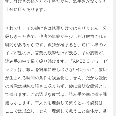
す。静けさの描き方が丁寧だから、派手さがなくても
十分に圧があります。
それでも、その静けさは絶望だけではありません。分
裂しきった先で、他者の規範から少しだけ解放される
瞬間があるからです。孤独が極まると、逆に世界のノ
イズが遠のき、言葉の残響だけが残る。その残響が、
読み手の中で長く鳴り続けます。「AMEBIC アミービ
ック」は、救いを簡単に差し出さない代わりに、救い
が生まれる瞬間の条件を誤魔化しません。だから読後
の感覚は単純な暗さに収まらず、妙に透明な疲労とし
て残ります。この透明な疲労は、読み手の側に残る課
題も示します。主人公を理解して救うという姿勢は、
ここでは成立しません。理解して救うこと自体が、常