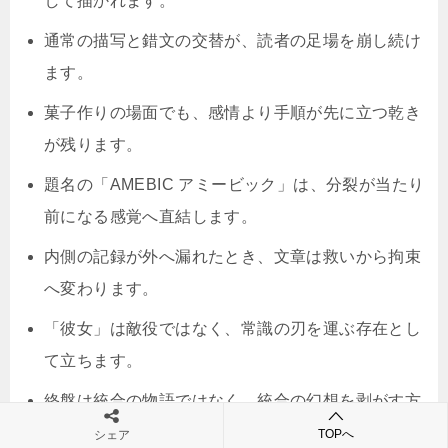
して描かれます。
通常の描写と錯文の交替が、読者の足場を崩し続け
ます。
菓子作りの場面でも、感情より手順が先に立つ乾き
が残ります。
題名の「AMEBIC アミービック」は、分裂が当たり
前になる感覚へ直結します。
内側の記録が外へ漏れたとき、文章は救いから拘束
へ変わります。
「彼女」は敵役ではなく、常識の刃を運ぶ存在とし
て立ちます。
終盤は統合の物語ではなく、統合の幻想を剥がす方
向へ進みます。
TOPへ
シェア