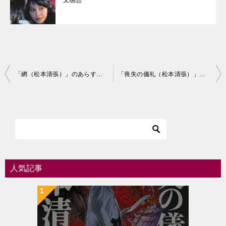
文感想
投
「網（松本清張）」のあらすじ・ネタバレ・長文感想
「喪失の儀礼（松本清張）」のあらすじ・ネタバレ・長文感想
稿
ナ
ビ
ゲ
ー
シ
人気記事
ョ
ン