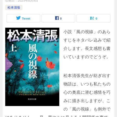
公開日：
2025年8月9日
松本清張
Tweet
0
0
小説「風の視線」のあら
すじをネタバレ込みで紹
介します。長文感想も書
いていますのでどうぞ。
松本清張先生が紡ぎ出す
物語は、いつも私たちの
心の奥底に潜む感情を巧
みに描き出しますが、こ
の「風の視線」も例外で