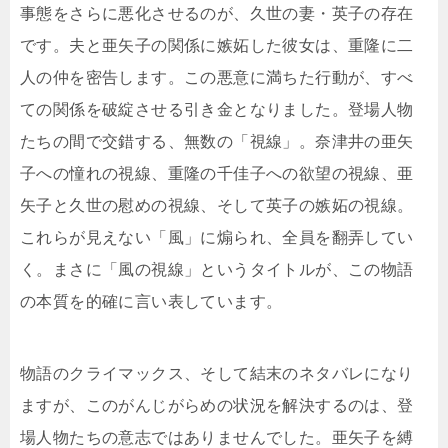
事態をさらに悪化させるのが、久世の妻・英子の存在
です。夫と亜矢子の関係に嫉妬した彼女は、重隆に二
人の仲を密告します。この悪意に満ちた行動が、すべ
ての関係を破綻させる引き金となりました。登場人物
たちの間で交錯する、無数の「視線」。奈津井の亜矢
子への憧れの視線、重隆の千佳子への欲望の視線、亜
矢子と久世の慰めの視線、そして英子の嫉妬の視線。
これらが見えない「風」に煽られ、全員を翻弄してい
く。まさに「風の視線」というタイトルが、この物語
の本質を的確に言い表しています。
物語のクライマックス、そして結末のネタバレになり
ますが、このがんじがらめの状況を解決するのは、登
場人物たちの意志ではありませんでした。亜矢子を縛