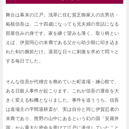
舞台は幕末の江戸。浅草に住む貧乏御家人の次男坊・
柘植信吾は、二十四歳になっても兄夫婦の世話になる
部屋住みの身です。家を継ぐ望みも薄く、取り柄とい
えば、伊賀同心の末裔である父から幼少期に叩き込ま
れた剣の腕前だけ。退屈な日々に刺激を求めて悶々と
する毎日でした。
そんな信吾が代稽古を務めていた町道場・練心館で、
ある日殺人事件が起こります。これが信吾の運命を大
きく変える転機となりました。事件を追ううち、信吾
は道場主の平間退耕斎が、実は自分と同じ伊賀忍者の
末裔であり、熊野の山中にあるという幻の国「安羅井
国」から重大な密命を帯びて江戸に潜伏していたこと