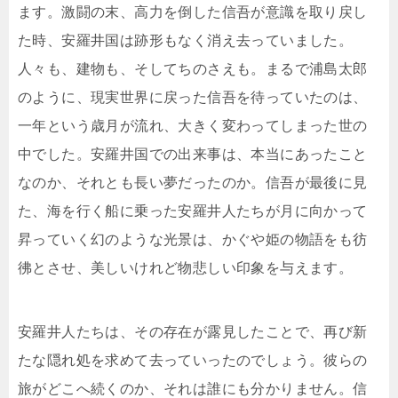
ます。激闘の末、高力を倒した信吾が意識を取り戻し
た時、安羅井国は跡形もなく消え去っていました。
人々も、建物も、そしてちのさえも。まるで浦島太郎
のように、現実世界に戻った信吾を待っていたのは、
一年という歳月が流れ、大きく変わってしまった世の
中でした。安羅井国での出来事は、本当にあったこと
なのか、それとも長い夢だったのか。信吾が最後に見
た、海を行く船に乗った安羅井人たちが月に向かって
昇っていく幻のような光景は、かぐや姫の物語をも彷
彿とさせ、美しいけれど物悲しい印象を与えます。
安羅井人たちは、その存在が露見したことで、再び新
たな隠れ処を求めて去っていったのでしょう。彼らの
旅がどこへ続くのか、それは誰にも分かりません。信