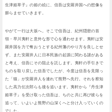
生津姫草子』の姫の絵に、信吾は安羅井国への想像を
膨らませていきます。
やがて一行は大坂へ。そこで信吾は、紀州隠密の首
領・早川夷軒と意外な形で心を通わせます。夷軒は安
羅井国を力で奪おうとする紀州藩のやり方を良しとせ
ず、また安羅井人に日本民族の起源に関わる謎がある
と考え、信吾にその阻止を託します。夷軒の手引きで
ちのを取り戻した信吾でしたが、今度は信吾を見限っ
た「猫」が安羅井人を連れて熊野へ先行。それを察知
した高力伝次郎らも後を追います。夷軒から『丹生津
姫草子』を受け取った信吾は、ちのと共に再び彼らを
追って、いよいよ熊野の山深くへと分け入っていくの
でした。