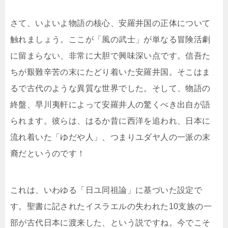
さて、いよいよ物語の核心、安羅井国の正体について
触れましょう。ここが「風の武士」が単なる冒険活劇
に留まらない、非常に大胆で興味深い点です。信吾た
ちが艱難辛苦の末にたどり着いた安羅井国。そこはま
るで古代のような異質な世界でした。そして、物語の
終盤、早川夷軒によって安羅井人の驚くべき出自が語
られます。彼らは、はるか昔に西洋を追われ、日本に
流れ着いた「ゆだや人」、つまりユダヤ人の一派の末
裔だというのです！
これは、いわゆる「日ユ同祖論」に基づいた設定で
す。聖書に記されたイスラエルの失われた10支族の一
部が古代日本に渡来した、という説ですね。今でこそ