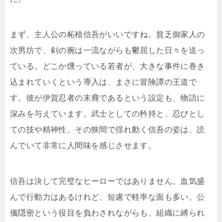
まず、主人公の柘植信吾がいいですね。貧乏御家人の
次男坊で、剣の腕は一流ながらも鬱屈した日々を送っ
ている。どこか燻っている若者が、大きな事件に巻き
込まれていくという導入は、まさに冒険譚の王道で
す。彼が伊賀忍者の末裔であるという設定も、物語に
深みを与えています。武士としての矜持と、忍びとし
ての技や精神性。その狭間で揺れ動く信吾の姿は、読
んでいて非常に人間味を感じさせます。
信吾は決して完璧なヒーローではありません。血気盛
んで行動力はあるけれど、短慮で軽率な面も多い。公
儀隠密という役目を負わされながらも、組織に縛られ