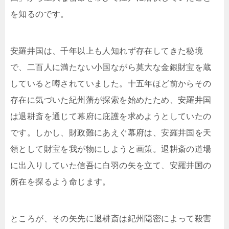
を知るのです。
安羅井国は、千年以上も人知れず存在してきた秘境
で、二百人に満たない小国ながら莫大な金銀財宝を蔵
していると噂されていました。十五年ほど前からその
存在に気づいた紀州藩が探索を始めたため、安羅井国
は退耕斎を通じて幕府に庇護を求めようとしていたの
です。しかし、財政難にあえぐ幕府は、安羅井国を天
領として財宝を我が物にしようと画策。退耕斎の道場
に出入りしていた信吾に白羽の矢を立て、安羅井国の
所在を探るよう命じます。
ところが、その矢先に退耕斎は紀州隠密によって殺害