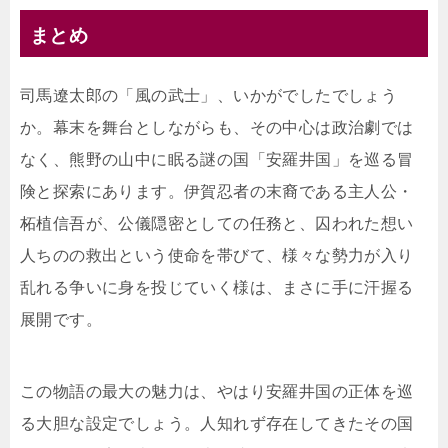
まとめ
司馬遼太郎の「風の武士」、いかがでしたでしょう
か。幕末を舞台としながらも、その中心は政治劇では
なく、熊野の山中に眠る謎の国「安羅井国」を巡る冒
険と探索にあります。伊賀忍者の末裔である主人公・
柘植信吾が、公儀隠密としての任務と、囚われた想い
人ちのの救出という使命を帯びて、様々な勢力が入り
乱れる争いに身を投じていく様は、まさに手に汗握る
展開です。
この物語の最大の魅力は、やはり安羅井国の正体を巡
る大胆な設定でしょう。人知れず存在してきたその国