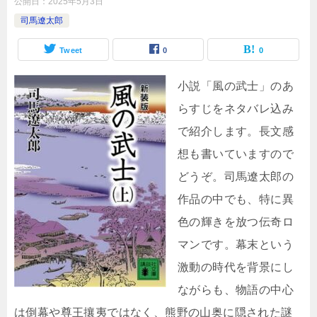
公開日：
2025年5月3日
司馬遼太郎
Tweet
0
0
小説「風の武士」のあ
らすじをネタバレ込み
で紹介します。長文感
想も書いていますので
どうぞ。司馬遼太郎の
作品の中でも、特に異
色の輝きを放つ伝奇ロ
マンです。幕末という
激動の時代を背景にし
ながらも、物語の中心
は倒幕や尊王攘夷ではなく、熊野の山奥に隠された謎