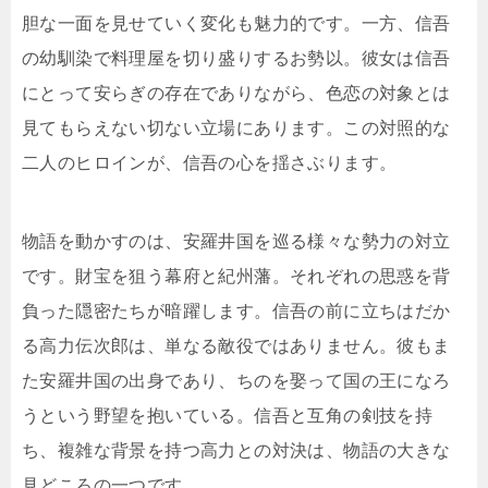
胆な一面を見せていく変化も魅力的です。一方、信吾
の幼馴染で料理屋を切り盛りするお勢以。彼女は信吾
にとって安らぎの存在でありながら、色恋の対象とは
見てもらえない切ない立場にあります。この対照的な
二人のヒロインが、信吾の心を揺さぶります。
物語を動かすのは、安羅井国を巡る様々な勢力の対立
です。財宝を狙う幕府と紀州藩。それぞれの思惑を背
負った隠密たちが暗躍します。信吾の前に立ちはだか
る高力伝次郎は、単なる敵役ではありません。彼もま
た安羅井国の出身であり、ちのを娶って国の王になろ
うという野望を抱いている。信吾と互角の剣技を持
ち、複雑な背景を持つ高力との対決は、物語の大きな
見どころの一つです。