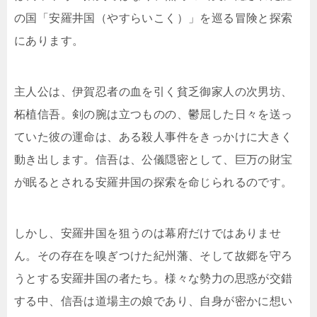
の国「安羅井国（やすらいこく）」を巡る冒険と探索
にあります。
主人公は、伊賀忍者の血を引く貧乏御家人の次男坊、
柘植信吾。剣の腕は立つものの、鬱屈した日々を送っ
ていた彼の運命は、ある殺人事件をきっかけに大きく
動き出します。信吾は、公儀隠密として、巨万の財宝
が眠るとされる安羅井国の探索を命じられるのです。
しかし、安羅井国を狙うのは幕府だけではありませ
ん。その存在を嗅ぎつけた紀州藩、そして故郷を守ろ
うとする安羅井国の者たち。様々な勢力の思惑が交錯
する中、信吾は道場主の娘であり、自身が密かに想い