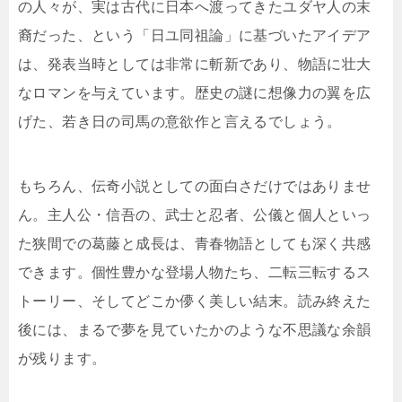
の人々が、実は古代に日本へ渡ってきたユダヤ人の末
裔だった、という「日ユ同祖論」に基づいたアイデア
は、発表当時としては非常に斬新であり、物語に壮大
なロマンを与えています。歴史の謎に想像力の翼を広
げた、若き日の司馬の意欲作と言えるでしょう。
もちろん、伝奇小説としての面白さだけではありませ
ん。主人公・信吾の、武士と忍者、公儀と個人といっ
た狭間での葛藤と成長は、青春物語としても深く共感
できます。個性豊かな登場人物たち、二転三転するス
トーリー、そしてどこか儚く美しい結末。読み終えた
後には、まるで夢を見ていたかのような不思議な余韻
が残ります。