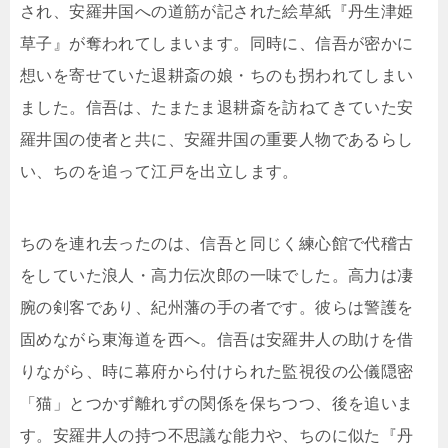
され、安羅井国への道筋が記された絵草紙『丹生津姫
草子』が奪われてしまいます。同時に、信吾が密かに
想いを寄せていた退耕斎の娘・ちのも拐われてしまい
ました。信吾は、たまたま退耕斎を訪ねてきていた安
羅井国の使者と共に、安羅井国の重要人物であるらし
い、ちのを追って江戸を出立します。
ちのを連れ去ったのは、信吾と同じく練心館で代稽古
をしていた浪人・高力伝次郎の一味でした。高力は凄
腕の剣客であり、紀州藩の手の者です。彼らは警護を
固めながら東海道を西へ。信吾は安羅井人の助けを借
りながら、時に幕府から付けられた監視役の公儀隠密
「猫」とつかず離れずの関係を保ちつつ、後を追いま
す。安羅井人の持つ不思議な能力や、ちのに似た『丹