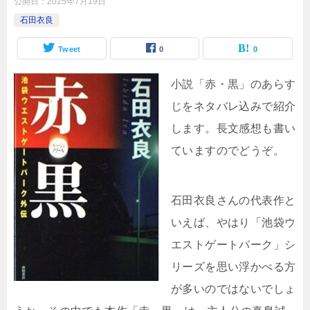
公開日：
2025年7月19日
石田衣良
Tweet
0
0
小説「赤・黒」のあらす
じをネタバレ込みで紹介
します。長文感想も書い
ていますのでどうぞ。
石田衣良さんの代表作と
いえば、やはり「池袋ウ
エストゲートパーク」シ
リーズを思い浮かべる方
が多いのではないでしょ