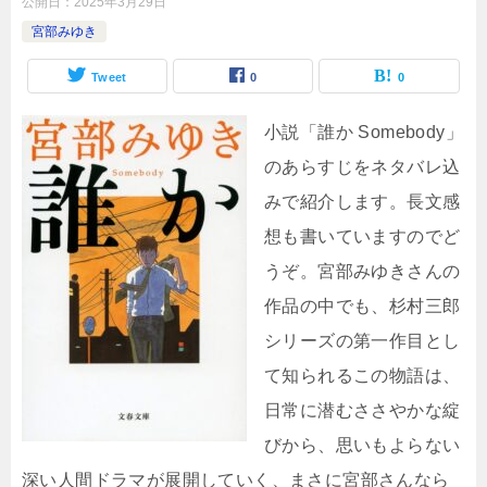
公開日：
2025年3月29日
宮部みゆき
Tweet
0
0
小説「誰か Somebody」
のあらすじをネタバレ込
みで紹介します。長文感
想も書いていますのでど
うぞ。宮部みゆきさんの
作品の中でも、杉村三郎
シリーズの第一作目とし
て知られるこの物語は、
日常に潜むささやかな綻
びから、思いもよらない
深い人間ドラマが展開していく、まさに宮部さんなら