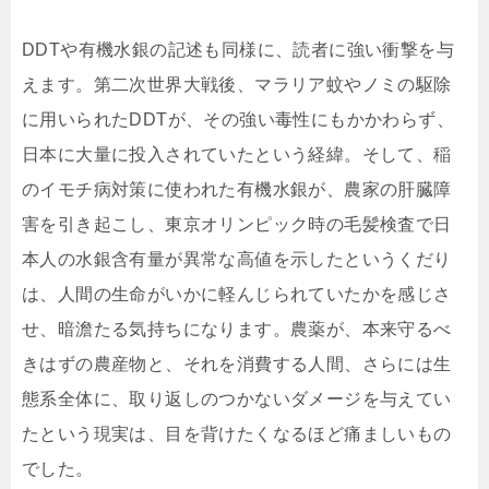
DDTや有機水銀の記述も同様に、読者に強い衝撃を与
えます。第二次世界大戦後、マラリア蚊やノミの駆除
に用いられたDDTが、その強い毒性にもかかわらず、
日本に大量に投入されていたという経緯。そして、稲
のイモチ病対策に使われた有機水銀が、農家の肝臓障
害を引き起こし、東京オリンピック時の毛髪検査で日
本人の水銀含有量が異常な高値を示したというくだり
は、人間の生命がいかに軽んじられていたかを感じさ
せ、暗澹たる気持ちになります。農薬が、本来守るべ
きはずの農産物と、それを消費する人間、さらには生
態系全体に、取り返しのつかないダメージを与えてい
たという現実は、目を背けたくなるほど痛ましいもの
でした。