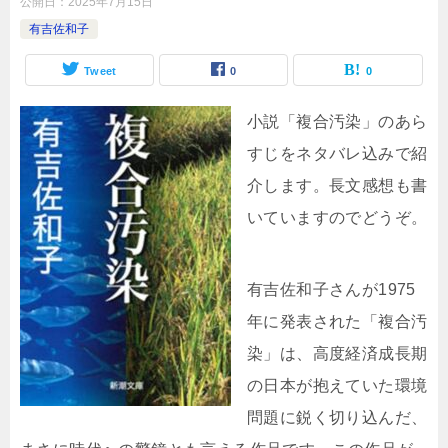
公開日：
2025年7月15日
有吉佐和子
Tweet
0
0
小説「複合汚染」のあら
すじをネタバレ込みで紹
介します。長文感想も書
いていますのでどうぞ。
有吉佐和子さんが1975
年に発表された「複合汚
染」は、高度経済成長期
の日本が抱えていた環境
問題に鋭く切り込んだ、