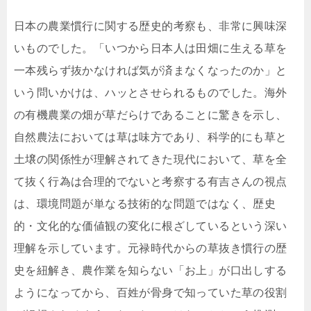
日本の農業慣行に関する歴史的考察も、非常に興味深
いものでした。「いつから日本人は田畑に生える草を
一本残らず抜かなければ気が済まなくなったのか」と
いう問いかけは、ハッとさせられるものでした。海外
の有機農業の畑が草だらけであることに驚きを示し、
自然農法においては草は味方であり、科学的にも草と
土壌の関係性が理解されてきた現代において、草を全
て抜く行為は合理的でないと考察する有吉さんの視点
は、環境問題が単なる技術的な問題ではなく、歴史
的・文化的な価値観の変化に根ざしているという深い
理解を示しています。元禄時代からの草抜き慣行の歴
史を紐解き、農作業を知らない「お上」が口出しする
ようになってから、百姓が骨身で知っていた草の役割