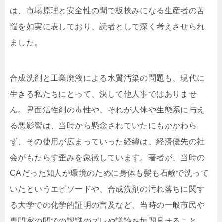
は、市場原理と安全性の間で板挟みになる生産者の苦
悩を如実に表しており、読者として深く考えさせられ
ました。
合成洗剤と工業廃液による水質汚染の問題も、現代に
生きる私たちにとって、決して他人事ではありませ
ん。界面活性剤の毒性や、それが人体や生態系に与え
る悪影響は、当時から懸念されていたにもかかわら
ず、その使用が広まっていった経緯は、経済優先の社
会がもたらす歪みを象徴しています。著者が、当時の
CAだった知人が環境のために身体も髪も石鹸で洗って
いたというエピソードや、合成洗剤の汚れ落ちに関す
る大学での化学的証明の言及など、当時の一般市民や
専門家の間での認識のズレや議論を垣間見せること