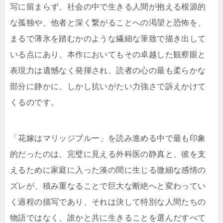
写に留まらず、社会の中で生きる人間が抱える根源的
な孤独や、他者と深く繋がることへの渇望と恐怖を、
まるで薄氷を踏むかのような繊細な筆致で描き出して
いる点にあり、本作においてもその卓越した観察眼と
表現力は遺憾なく発揮され、読者の心の最も柔らかな
部分に静かに、しかし抗いがたい力強さで訴えかけて
くるのです。
「花嫁はマリッジブルー」を読み進める中で最も印象
的だったのは、完璧に見える外科医の静真と、彼を支
えるために家庭に入った湊の間に生じる微細な感情の
ズレが、積み重なることで巨大な断絶へと変わってい
く過程の描写であり、それは決して特別な人間たちの
物語ではなく、誰かと共に生きることを選んだすべて