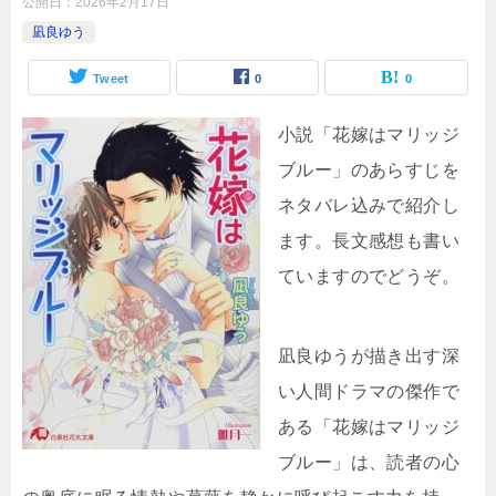
公開日：
2026年2月17日
凪良ゆう
Tweet
0
0
小説「花嫁はマリッジ
ブルー」のあらすじを
ネタバレ込みで紹介し
ます。長文感想も書い
ていますのでどうぞ。
凪良ゆうが描き出す深
い人間ドラマの傑作で
ある「花嫁はマリッジ
ブルー」は、読者の心