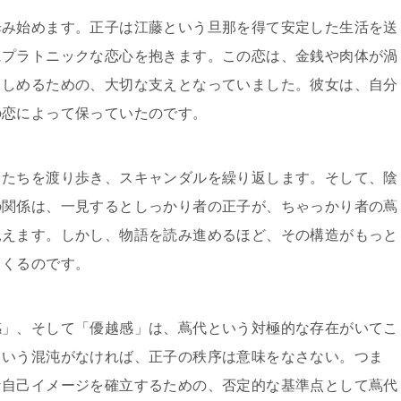
歩み始めます。正子は江藤という旦那を得て安定した生活を送
にプラトニックな恋心を抱きます。この恋は、金銭や肉体が渦
らしめるための、大切な支えとなっていました。彼女は、自分
の恋によって保っていたのです。
男たちを渡り歩き、スキャンダルを繰り返します。そして、陰
の関係は、一見するとしっかり者の正子が、ちゃっかり者の蔦
見えます。しかし、物語を読み進めるほど、その構造がもっと
てくるのです。
感」、そして「優越感」は、蔦代という対極的な存在がいてこ
という混沌がなければ、正子の秩序は意味をなさない。つま
な自己イメージを確立するための、否定的な基準点として蔦代