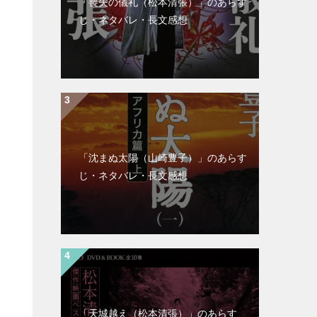
「喪失の儀礼（松本清張）」のあらす
じ・ネタバレ・長文感想
「沈まぬ太陽（山崎豊子）」のあらす
じ・ネタバレ・長文感想
「天城越え（松本清張）」のあらす