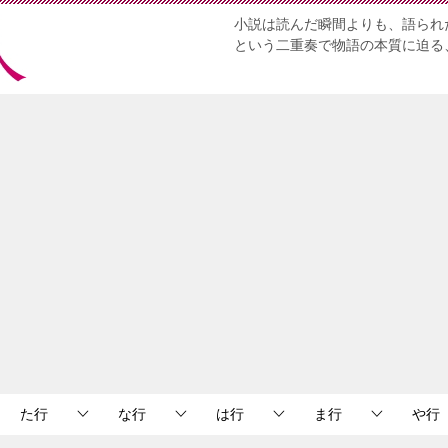
小説は読んだ瞬間よりも、語られ
という二重奏で物語の本質に迫る
た行
な行
は行
ま行
や行