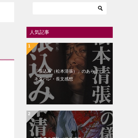
人気記事
「張込み（松本清張）」のあらすじ・
ネタバレ・長文感想