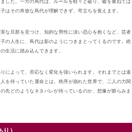
えました。一方の蔦代は、ルールを軽々と破り、嘘を重ねては
正子はその奔放な蔦代が理解できず、苛立ちを覚えます。
堅実な旦那を見つけ、知的な男性に淡い恋心を抱くなど、芸者
正子の人生に、蔦代は影のようにつきまとってくるのです。絶
子の生活に踏み込んできます。
ねりによって、否応なく変化を強いられます。それまでとは違
二人を待っていた運命とは。秩序が崩れた世界で、二人の力関
この先どのようなネタバレが待っているのか、想像が膨らみま
あり）