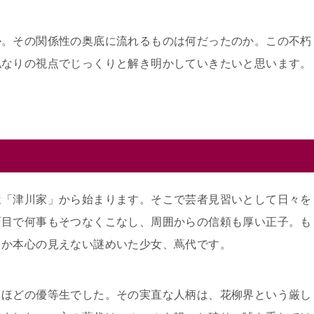
か。その関係性の奥底に流れるものは何だったのか。この不朽
私なりの視点でじっくりと解き明かしていきたいと思います。
屋「津川家」から始まります。そこで芸者見習いとして日々を
面目で何事もそつなくこなし、周囲からの信頼も厚い正子。も
こか本心の見えない謎めいた少女、蔦代です。
るほどの優等生でした。その実直な人柄は、花柳界という厳し