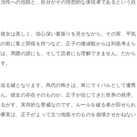
正当性への信頼と、自分がその理想的な体現者であるという自
。彼女は美しく、信心深い素振りを見せながら、その実、平気
式の前に客と関係を持つなど、正子の価値観からは到底考えら
理は、周囲の誰にも、そして読者にも理解できません。だから
ます。
に迫る鍵となります。蔦代の怖さは、単にライバルとして優秀
せん。彼女の存在そのものが、正子が信じてきた世界の秩序、
揺るがす、実存的な脅威なのです。ルールを破る者が罰せられ
の事実は、正子がよって立つ地面そのものを崩壊させかねない