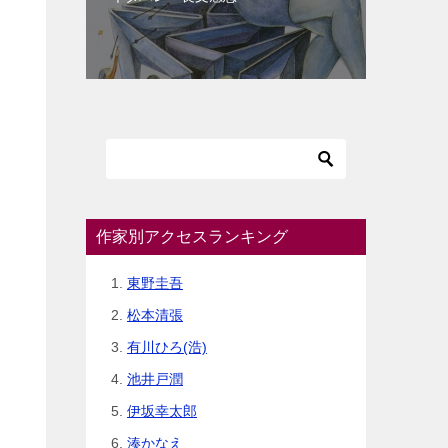
作家別アクセスランキング
東野圭吾
松本清張
有川ひろ(浩)
池井戸潤
伊坂幸太郎
湊かなえ