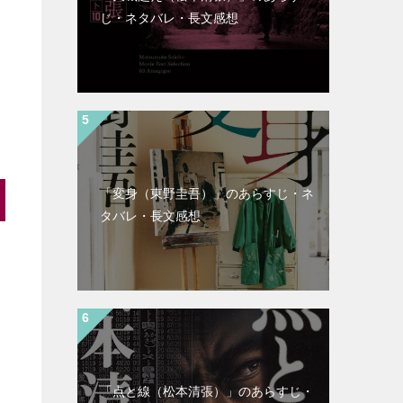
じ・ネタバレ・長文感想
「変身（東野圭吾）」のあらすじ・ネ
タバレ・長文感想
「点と線（松本清張）」のあらすじ・