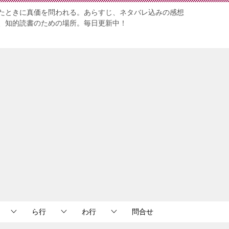
たときに真価を問われる。あらすじ、ネタバレ込みの感想
、知的読書のための場所。毎日更新中！
ら行
わ行
問合せ