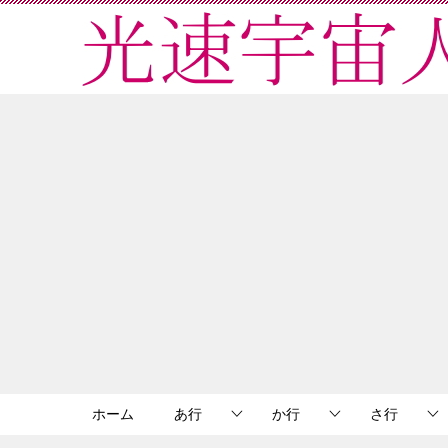
ホーム
あ行
か行
さ行