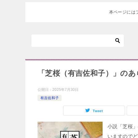
本ページには
「芝桜（有吉佐和子）」のあ
公開日：
2025年7月30日
有吉佐和子
Tweet
小説「芝桜」
いますのでど