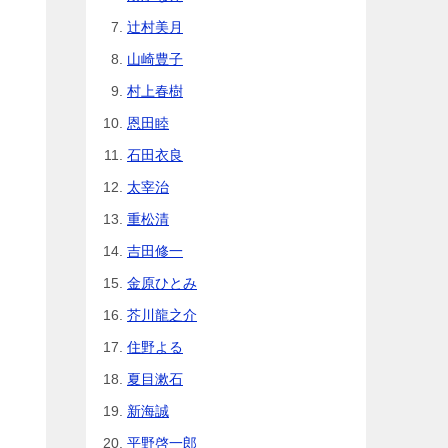
辻村美月
山崎豊子
村上春樹
恩田睦
石田衣良
太宰治
重松清
吉田修一
金原ひとみ
芥川龍之介
住野よる
夏目漱石
新海誠
平野啓一郎