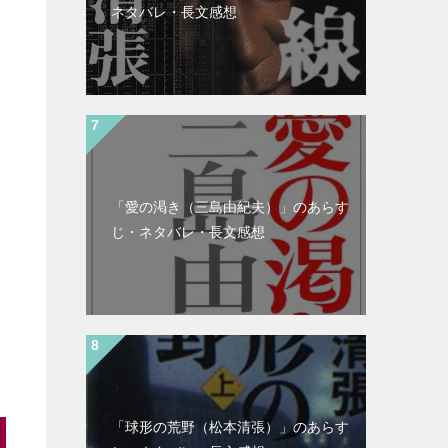
ネタバレ・長文感想
「愛の渇き（三島由紀夫）」のあらす
じ・ネタバレ・長文感想
「球形の荒野（松本清張）」のあらす