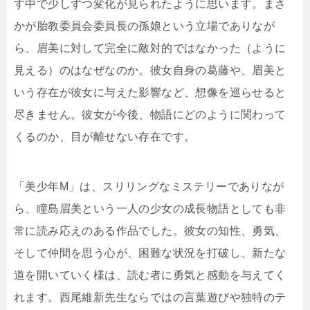
す中で少しずつ変化が見られたように思います。まさ
かが胎教委員会委員長の孫娘という立場でありなが
ら、眉美に対して完全に敵対的ではなかった（ように
見える）のはなぜなのか。彼女自身の葛藤や、眉美と
いう存在が彼女に与えた影響など、想像を巡らせると
尽きません。彼女が今後、物語にどのように関わって
くるのか、目が離せない存在です。
「美少年M」は、スリリングなミステリーでありなが
ら、瞳島眉美という一人の少女の成長物語としても非
常に読み応えのある作品でした。彼女の知性、勇気、
そして仲間を思う心が、困難な状況を打破し、新たな
道を開いていく様は、読む者に勇気と感動を与えてく
れます。西尾維新先生ならではの言葉遊びや独特のテ