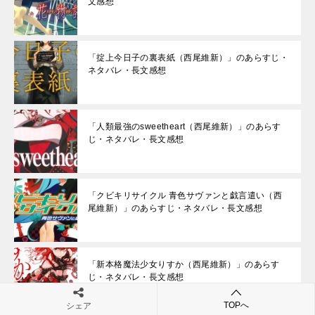
文感想
「掟上今日子の裏表紙（西尾維新）」のあらすじ・
ネタバレ・長文感想
「人類最強のsweetheart（西尾維新）」のあらす
じ・ネタバレ・長文感想
「クビキリサイクル 青色サヴァンと戯言遣い（西
尾維新）」のあらすじ・ネタバレ・長文感想
「新本格魔法少女りすか（西尾維新）」のあらす
じ・ネタバレ・長文感想
TOPへ
シェア