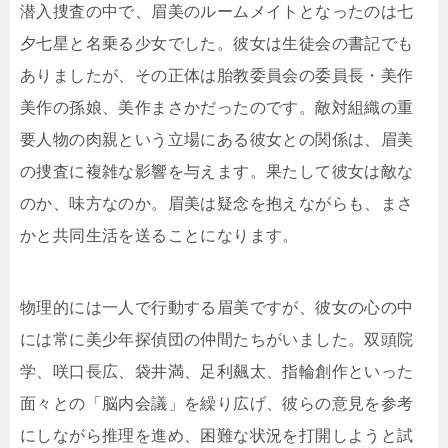
潜入捜査の中で、眉美のルームメイトとなったのは七
夕七星と名乗る少女でした。彼女は生徒会の書記でも
ありましたが、その正体は胎教委員会の委員長・美作
美作の孫娘、美作まさかだったのです。敵対組織の重
要人物の肉親という立場にある彼女との関係は、眉美
の捜査に複雑な影響を与えます。果たして彼女は敵な
のか、味方なのか。眉美は疑念を抱えながらも、まさ
かと共同生活を送ることになります。
物理的には一人で行動する眉美ですが、彼女の心の中
には常に美少年探偵団の仲間たちがいました。双頭院
学、咲口長広、袋井満、足利飆太、指輪創作といった
面々との「脳内会議」を繰り広げ、彼らの意見を参考
にしながら推理を進め、困難な状況を打開しようと試