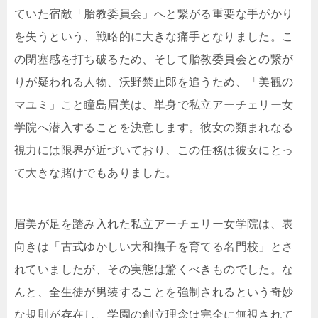
ていた宿敵「胎教委員会」へと繋がる重要な手がかり
を失うという、戦略的に大きな痛手となりました。こ
の閉塞感を打ち破るため、そして胎教委員会との繋が
りが疑われる人物、沃野禁止郎を追うため、「美観の
マユミ」こと瞳島眉美は、単身で私立アーチェリー女
学院へ潜入することを決意します。彼女の類まれなる
視力には限界が近づいており、この任務は彼女にとっ
て大きな賭けでもありました。
眉美が足を踏み入れた私立アーチェリー女学院は、表
向きは「古式ゆかしい大和撫子を育てる名門校」とさ
れていましたが、その実態は驚くべきものでした。な
んと、全生徒が男装することを強制されるという奇妙
な規則が存在し、学園の創立理念は完全に無視されて