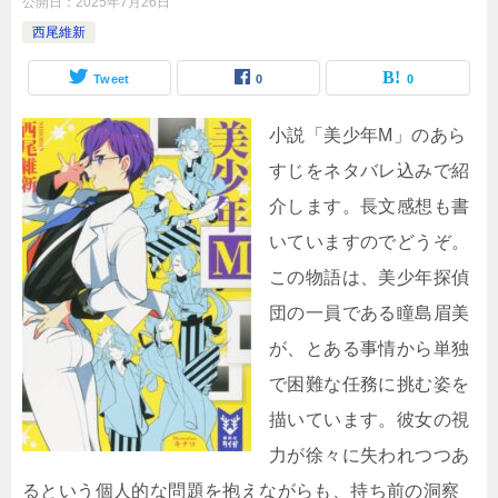
公開日：
2025年7月26日
西尾維新
Tweet
0
0
小説「美少年M」のあら
すじをネタバレ込みで紹
介します。長文感想も書
いていますのでどうぞ。
この物語は、美少年探偵
団の一員である瞳島眉美
が、とある事情から単独
で困難な任務に挑む姿を
描いています。彼女の視
力が徐々に失われつつあ
るという個人的な問題を抱えながらも、持ち前の洞察