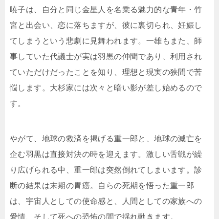
暁子は、自分と同じ金星人を名乗る魅力的な青年・竹
宮と出会い、恋に落ちますが、彼に裏切られ、妊娠し
てしまうという悲劇に見舞われます。一雄もまた、師
事していた代議士が実は羽黒の仲間であり、利用され
ていただけだったことを知り、理想と現実の狭間で苦
悩します。大杉家には次々と暗い影が差し始めるので
す。
やがて、地球の救済を掲げる重一郎と、地球の滅亡を
企む羽黒は直接対決の時を迎えます。激しい舌戦が繰
り広げられる中、重一郎は突然倒れてしまいます。診
断の結果は末期の胃癌。自らの死期を悟った重一郎
は、宇宙人としての使命感と、人間としての家族への
愛情、そして死への恐怖の間で揺れ動きます。