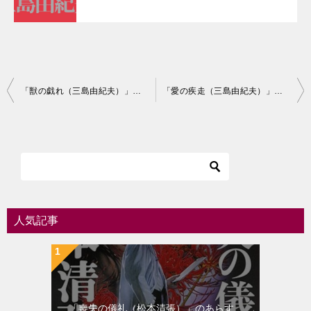
投
「獣の戯れ（三島由紀夫）」のあらすじ・ネタバレ・長文感想
「愛の疾走（三島由紀夫）」のあらすじ・ネタバレ・長文感想
稿
ナ
ビ
ゲ
ー
シ
人気記事
ョ
ン
「喪失の儀礼（松本清張）」のあらす