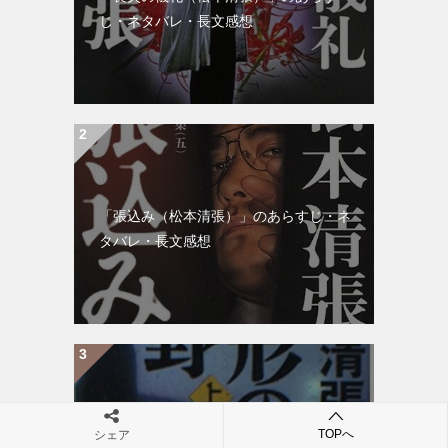
じ・ネタバレ・長文感想
「張込み（松本清張）」のあらすじ・ネ
タバレ・長文感想
TOPへ
シェア
「球形の荒野（松本清張）」のあらす