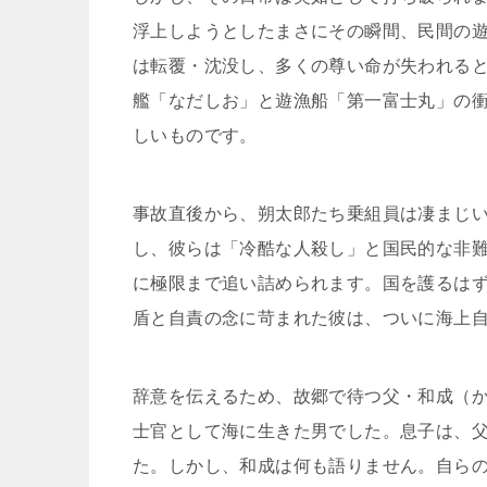
浮上しようとしたまさにその瞬間、民間の
は転覆・沈没し、多くの尊い命が失われる
艦「なだしお」と遊漁船「第一富士丸」の
しいものです。
事故直後から、朔太郎たち乗組員は凄まじ
し、彼らは「冷酷な人殺し」と国民的な非
に極限まで追い詰められます。国を護るは
盾と自責の念に苛まれた彼は、ついに海上
辞意を伝えるため、故郷で待つ父・和成（
士官として海に生きた男でした。息子は、
た。しかし、和成は何も語りません。自ら