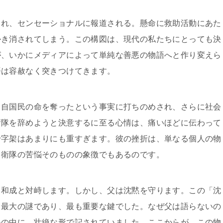
られ、センセーショナルに報道される。懸命に救助活動にあた
かき消されてしまう。この構図は、現代の私たちにとっても決
が、いかにメディアによって単純な善悪の物語へと作り変えら
語は容赦なく突きつけてきます。
、自国民の命を奪ったという事実に打ちのめされ、さらに社会
衛隊を辞めようと決意するに至る心情は、痛いほどに伝わって
十字架はあまりにも重すぎます。彼の挫折は、単なる個人の物
自衛隊の苦悩そのものの象徴でもあるのです。
・和成と対峙します。しかし、父は沈黙を守ります。この「沈
、最大の謎であり、最も重要な鍵でした。なぜ父は語らないの
モの中に、壮絶な形で記されていました。ここからが、この物