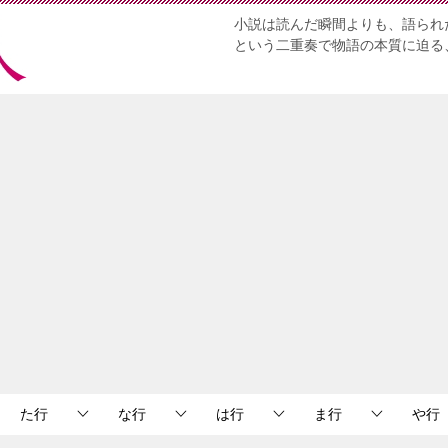
小説は読んだ瞬間よりも、語られ
という二重奏で物語の本質に迫る
た行
な行
は行
ま行
や行