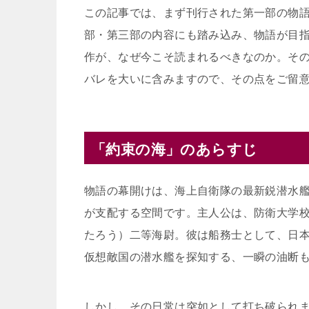
この記事では、まず刊行された第一部の物
部・第三部の内容にも踏み込み、物語が目
作が、なぜ今こそ読まれるべきなのか。そ
バレを大いに含みますので、その点をご留
「約束の海」のあらすじ
物語の幕開けは、海上自衛隊の最新鋭潜水
が支配する空間です。主人公は、防衛大学
たろう）二等海尉。彼は船務士として、日
仮想敵国の潜水艦を探知する、一瞬の油断
しかし、その日常は突如として打ち破られ