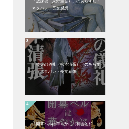
「放課後（東野圭吾）」のあらすじ・
ネタバレ・長文感想
「喪失の儀礼（松本清張）」のあらす
じ・ネタバレ・長文感想
「開幕ベルは華やかに（有吉佐和