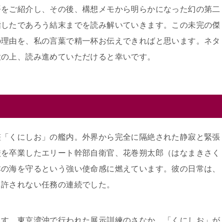
語をご紹介し、その後、構想メモから明らかになった幻の第二
指したであろう結末までを読み解いていきます。この未完の傑
の理由を、私の言葉で精一杯お伝えできればと思います。ネタ
意の上、読み進めていただけると幸いです。
艦「くにしお」の艦内。外界から完全に隔絶された静寂と緊張
校を卒業したエリート幹部自衛官、花巻朔太郎（はなまきさく
本の海を守るという強い使命感に燃えています。彼の日常は、
も許されない任務の連続でした。
ます。東京湾沖で行われた展示訓練のさなか、「くにしお」が