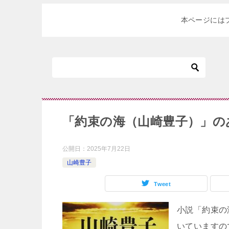
本ページには
「約束の海（山崎豊子）」の
公開日：
2025年7月22日
山崎豊子
Tweet
小説「約束の
いていますの