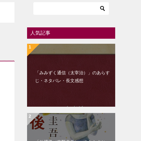
人気記事
「みみずく通信（太宰治）」のあらす
じ・ネタバレ・長文感想