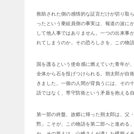
救助された側の感情的な証言だけが切り取
ったという乗組員側の事実は、報道の波に
して他人事ではありません。一つの出来事
れてしまうのか。その恐ろしさを、この物
国を護るという使命感に燃えていた青年が
全体から石を投げつけられる。朔太郎が自
きました。一個の人間が背負うには、その
語ではなく、専守防衛という矛盾を抱える
第一部の終盤、故郷に帰った朔太郎は、父
黙」こそが、この物語を第二部へと進める
か。その答えは、山崎さんが遺した構想メ