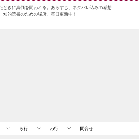
たときに真価を問われる。あらすじ、ネタバレ込みの感想
、知的読書のための場所。毎日更新中！
ら行
わ行
問合せ