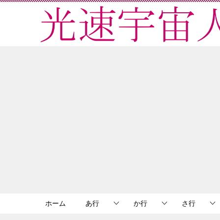
ホーム
あ行
か行
さ行