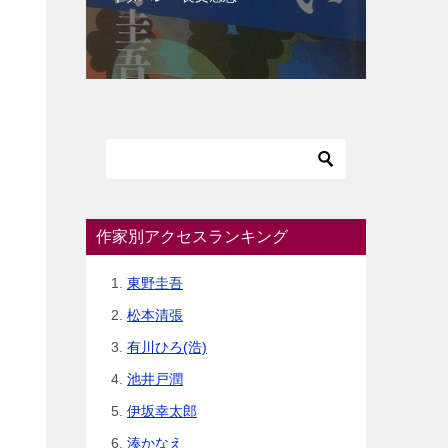
作家別アクセスランキング
東野圭吾
松本清張
有川ひろ(浩)
池井戸潤
伊坂幸太郎
湊かなえ