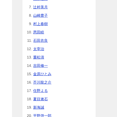
辻村美月
山崎豊子
村上春樹
恩田睦
石田衣良
太宰治
重松清
吉田修一
金原ひとみ
芥川龍之介
住野よる
夏目漱石
新海誠
平野啓一郎