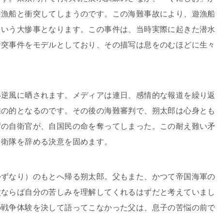
遊漁船と衝突してしまうのです。この海難事故により、遊漁船
という大惨事となります。この事件は、当時実際に起きた潜水
衝突事件をモデルとしており、その描写は息をのむほどに生々
い逆風に晒されます。メディアは連日、感情的な報道を繰り返
難の的となるのです。その後の海難審判で、朔太郎は心身とも
ずの自衛官が、自国民の命を奪ってしまった。この耐え難い矛
自衛隊を辞める決意を固めます。
かずなり）のもとへ帰る朔太郎。父もまた、かつて帝国海軍の
父ならば自分の苦しみを理解してくれるはずだと考えていまし
の戦争体験を決して語ってこなかった父は、息子の苦悩の前で