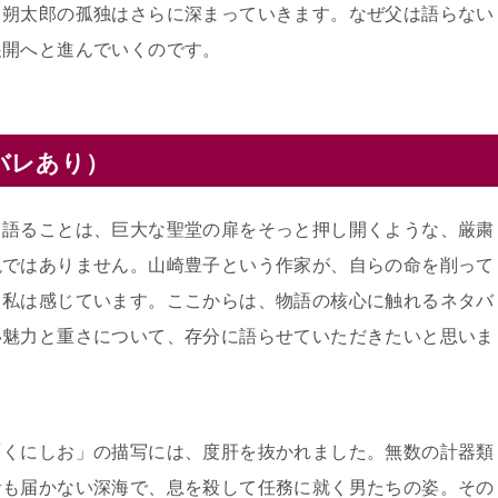
、朔太郎の孤独はさらに深まっていきます。なぜ父は語らない
展開へと進んでいくのです。
バレあり）
て語ることは、巨大な聖堂の扉をそっと押し開くような、厳粛
説ではありません。山崎豊子という作家が、自らの命を削って
と私は感じています。ここからは、物語の核心に触れるネタバ
い魅力と重さについて、存分に語らせていただきたいと思いま
「くにしお」の描写には、度肝を抜かれました。無数の計器類
音も届かない深海で、息を殺して任務に就く男たちの姿。その