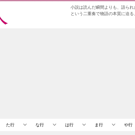
小説は読んだ瞬間よりも、語られ
という二重奏で物語の本質に迫る
た行
な行
は行
ま行
や行