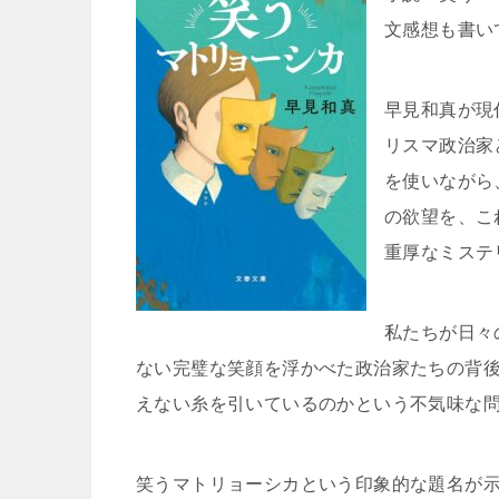
文感想も書い
早見和真が現
リスマ政治家
を使いながら
の欲望を、こ
重厚なミステ
私たちが日々
ない完璧な笑顔を浮かべた政治家たちの背
えない糸を引いているのかという不気味な
笑うマトリョーシカという印象的な題名が