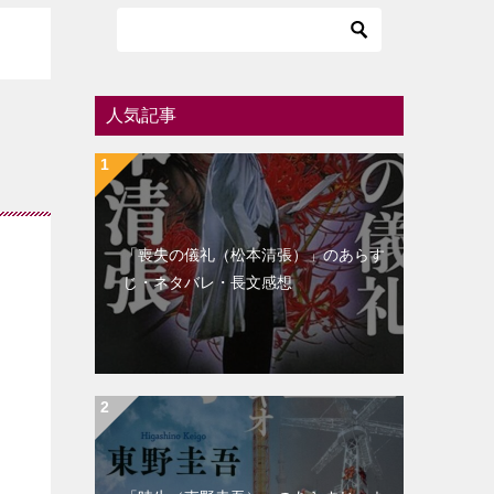
人気記事
「喪失の儀礼（松本清張）」のあらす
じ・ネタバレ・長文感想