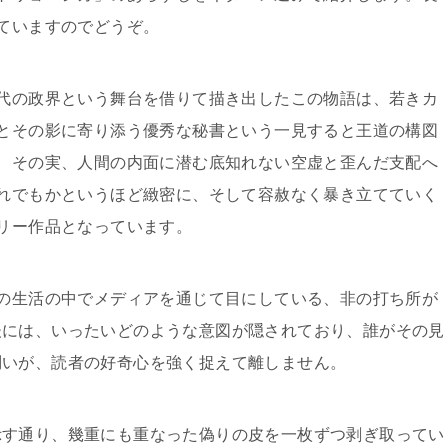
ていますのでどうぞ。
代の政界という舞台を借りて描き出したこの物語は、若きカ
とその影に寄り添う優秀な秘書という一見すると王道の構図
、その実、人間の内面に潜む底知れない空虚と歪んだ支配へ
れでもかというほど緻密に、そして容赦なく暴き立てていく
リー作品となっています。
の生活の中でメディアを通じて目にしている、非の打ち所が
後には、いったいどのような意図が隠されており、誰がその見
問いが、読者の好奇心を強く捉えて離しません。
示す通り、幾重にも重なった偽りの皮を一枚ずつ剥ぎ取ってい