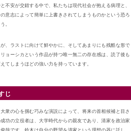
待と不安が交錯する中で、私たちは現代社会が抱える病理と、
者の意志によって簡単に上書きされてしまうものかという恐ろ
ょう。
線が、ラストに向けて鮮やかに、そしてあまりにも残酷な形で
トリョーシカという作品が持つ唯一無二の存在感は、読了後も
変えてしまうほどの強い力を持っています。
すじ
と大衆の心を掴む巧みな演説によって、将来の首相候補と目さ
の成功の立役者は、大学時代からの親友であり、清家を政治家
木俊哉です。鈴木は自分の野望を清家という理想の器に託し、