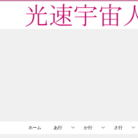
ホーム
あ行
か行
さ行