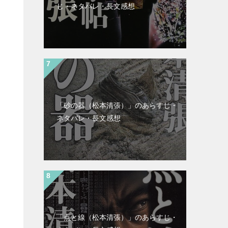
じ・ネタバレ・長文感想
「砂の器（松本清張）」のあらすじ・
ネタバレ・長文感想
「点と線（松本清張）」のあらすじ・