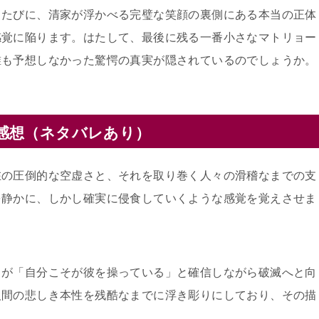
くたびに、清家が浮かべる完璧な笑顔の裏側にある本当の正体
感覚に陥ります。はたして、最後に残る一番小さなマトリョー
誰も予想しなかった驚愕の真実が隠されているのでしょうか。
感想（ネタバレあり）
在の圧倒的な空虚さと、それを取り巻く人々の滑稽なまでの支
を静かに、しかし確実に侵食していくような感覚を覚えさせま
もが「自分こそが彼を操っている」と確信しながら破滅へと向
人間の悲しき本性を残酷なまでに浮き彫りにしており、その描