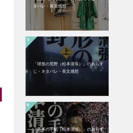
タバレ・長文感想
「球形の荒野（松本清張）」のあらす
じ・ネタバレ・長文感想
「黒革の手帖（松本清張）」のあらす