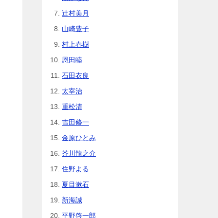
辻村美月
山崎豊子
村上春樹
恩田睦
石田衣良
太宰治
重松清
吉田修一
金原ひとみ
芥川龍之介
住野よる
夏目漱石
新海誠
平野啓一郎