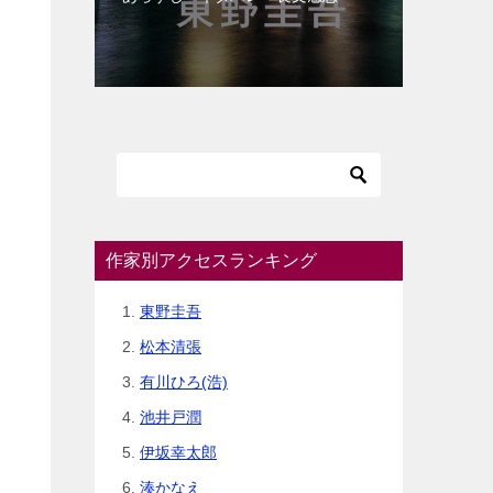
作家別アクセスランキング
東野圭吾
松本清張
有川ひろ(浩)
池井戸潤
伊坂幸太郎
湊かなえ