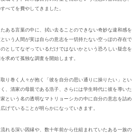
のすべてを費やしてきました。
ったある言葉の中に、拭い去ることのできない奇妙な違和感を
彼という人間が実は自らの意志を一切持たない空っぽの存在で
ものとしてなぞっているだけではないかという恐ろしい疑念を
相を求めて孤独な調査を開始します。
を取り巻く人々が抱く「彼を自分の思い通りに操りたい」とい
なく、清家の母親である浩子、さらには学生時代に彼を導いた
清家という名の透明なマトリョーシカの中に自分の意志を詰め
り広げていることが明らかになっていきます。
に流れる深い因縁や、数十年前から仕組まれていたある一族の