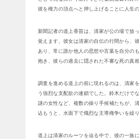
彼を権力の頂点へと押し上げることに人生
新聞記者の道上香苗は、清家が公の場で放
覚えます。彼女は清家の自伝の行間から、
あり、常に誰か他人の思想や言葉を自分の
抱き、彼らの過去に隠された不審な死の真
調査を進める道上の前に現れるのは、清家
う強烈な支配欲の連鎖でした。鈴木だけで
謎の女性など、複数の操り手候補たちが、
込もうと、水面下で熾烈な主導権争いを繰
道上は清家のルーツを辿る中で、彼の一族