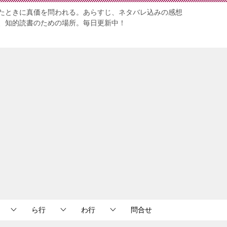
たときに真価を問われる。あらすじ、ネタバレ込みの感想
、知的読書のための場所。毎日更新中！
ら行
わ行
問合せ