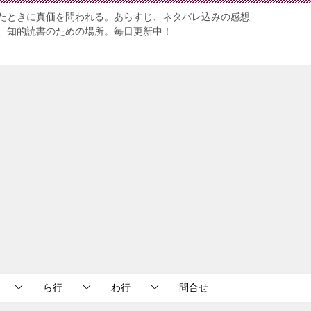
たときに真価を問われる。あらすじ、ネタバレ込みの感想
、知的読書のための場所。毎日更新中！
ら行
わ行
問合せ