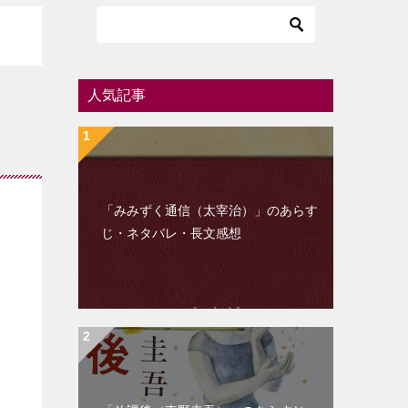
人気記事
「みみずく通信（太宰治）」のあらす
じ・ネタバレ・長文感想