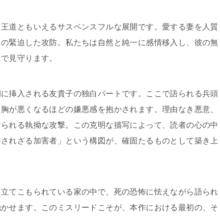
、王道ともいえるサスペンスフルな展開です。愛する妻を人質
との緊迫した攻防。私たちは自然と純一に感情移入し、彼の無
んで見守ります。
間に挿入される友貴子の独白パートです。ここで語られる兵頭
、胸が悪くなるほどの嫌悪感を抱かされます。理由なき悪意、
けられる執拗な攻撃。この克明な描写によって、読者の心の中
許されざる加害者」という構図が、確固たるものとして築き上
、立てこもられている家の中で、死の恐怖に怯えながら語られ
抱かせます。このミスリードこそが、本作における最初の、そ