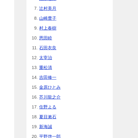
辻村美月
山崎豊子
村上春樹
恩田睦
石田衣良
太宰治
重松清
吉田修一
金原ひとみ
芥川龍之介
住野よる
夏目漱石
新海誠
平野啓一郎