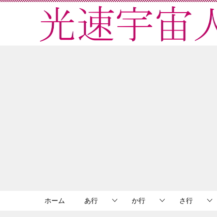
ホーム
あ行
か行
さ行