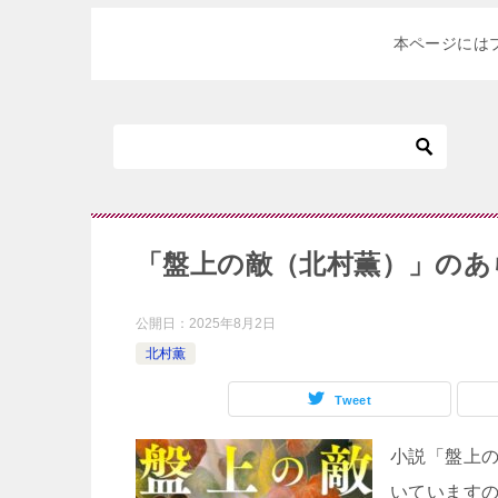
本ページには
「盤上の敵（北村薫）」のあ
公開日：
2025年8月2日
北村薫
Tweet
小説「盤上
いています