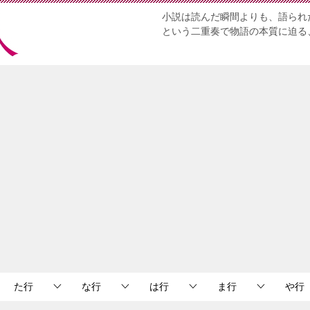
小説は読んだ瞬間よりも、語られ
という二重奏で物語の本質に迫る
た行
な行
は行
ま行
や行