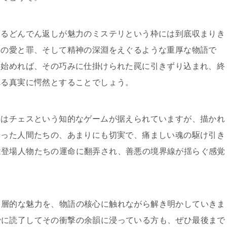
なるどんでん返しが魅力のミステリという枠には到底収まりき
間の愛と罪、そして精神の深淵をえぐるような重厚な物語で
み始めれば、その巧みに仕掛けられた罠に引きずり込まれ、終
れる真実に愕然とすることでしょう。
にはチェスという知的なゲームが据えられていますが、描かれ
通った人間たちの、あまりにも切実で、痛ましい魂の駆け引き
は登場人物たちの運命に翻弄され、善悪の境界線が揺らぐ感覚
多層的な魅力を、物語の核心に触れながら解き明かしていきま
でに読了してその衝撃の余韻に浸っている方も、ぜひ最後まで