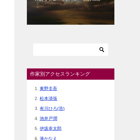
作家別アクセスランキング
東野圭吾
松本清張
有川ひろ(浩)
池井戸潤
伊坂幸太郎
湊かなえ