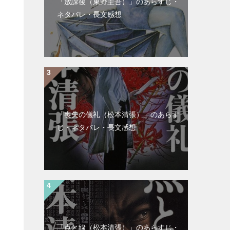
「放課後（東野圭吾）」のあらすじ・
ネタバレ・長文感想
「喪失の儀礼（松本清張）」のあらす
じ・ネタバレ・長文感想
「点と線（松本清張）」のあらすじ・