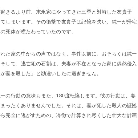
が起きるより前、末永家にやってきた三季と対峙した友貴子
してしまいます。その衝撃で友貴子は記憶を失い、純一が帰宅
季の死体が横たわっていたのです。
られた家の中からの声ではなく、事件以前に、おそらくは純一
。そして、逃亡犯の石割は、夫妻が不在となった家に偶然侵入
人が妻を殺した」と勘違いしたに過ぎません。
一の行動の意味もまた、180度転換します。彼の行動は、妻
はまったくありませんでした。それは、妻が犯した殺人の証拠
から完全に逃がすための、冷徹で計算され尽くした壮大な計画