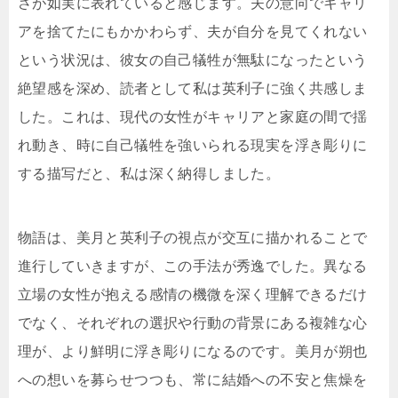
さが如実に表れていると感じます。夫の意向でキャリ
アを捨てたにもかかわらず、夫が自分を見てくれない
という状況は、彼女の自己犠牲が無駄になったという
絶望感を深め、読者として私は英利子に強く共感しま
した。これは、現代の女性がキャリアと家庭の間で揺
れ動き、時に自己犠牲を強いられる現実を浮き彫りに
する描写だと、私は深く納得しました。
物語は、美月と英利子の視点が交互に描かれることで
進行していきますが、この手法が秀逸でした。異なる
立場の女性が抱える感情の機微を深く理解できるだけ
でなく、それぞれの選択や行動の背景にある複雑な心
理が、より鮮明に浮き彫りになるのです。美月が朔也
への想いを募らせつつも、常に結婚への不安と焦燥を