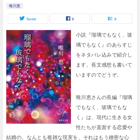
唯川恵
Tweet
0
0
小説『瑠璃でもなく、玻
璃でもなく』のあらすじ
をネタバレ込みで紹介し
ます。長文感想も書いて
いますのでどうぞ。
唯川恵さんの長編『瑠璃
でもなく、玻璃でもな
く』は、現代に生きる女
性たちが直面する恋愛や
結婚の、なんとも複雑な現実を、それはもう緻密な心