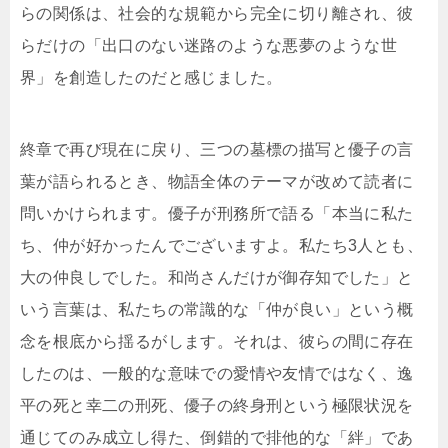
らの関係は、社会的な規範から完全に切り離され、彼
らだけの「出口のない迷路のような悪夢のような世
界」を創造したのだと感じました。
終章で再び現在に戻り、三つの墓標の描写と優子の言
葉が語られるとき、物語全体のテーマが改めて読者に
問いかけられます。優子が刑務所で語る「本当に私た
ち、仲が好かったんでございますよ。私たち3人とも、
大の仲良しでした。和尚さんだけが御存知でした」と
いう言葉は、私たちの常識的な「仲が良い」という概
念を根底から揺るがします。それは、彼らの間に存在
したのは、一般的な意味での愛情や友情ではなく、逸
平の死と幸二の刑死、優子の終身刑という極限状況を
通じてのみ成立し得た、倒錯的で排他的な「絆」であ