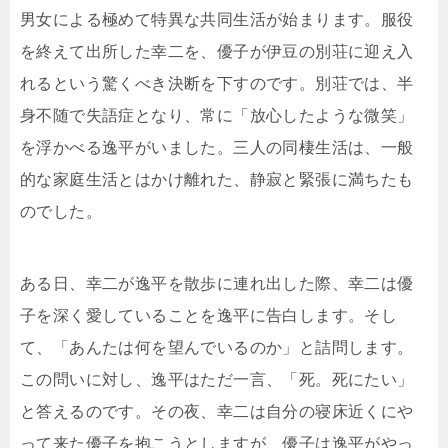
男女による極めて特異な共同生活が始まります。服役
を終えて出所した幸二を、優子が伊豆の別荘に迎え入
れるという驚くべき決断を下すのです。別荘では、半
身不随で失語症となり、常に「放心したような微笑」
を浮かべる逸平がいました。三人の同棲生活は、一般
的な家庭生活とはかけ離れた、静寂と緊張に満ちたも
のでした。
ある日、幸二が逸平を散歩に連れ出した際、幸二は優
子を深く愛していることを逸平に告白します。そし
て、「あんたは何を望んでいるのか」と詰問します。
この問いに対し、逸平はただ一言、「死。死にたい」
と答えるのです。その夜、幸二は自分の寝床近くにや
って来た優子を抱こうとしますが、優子は逸平がやっ