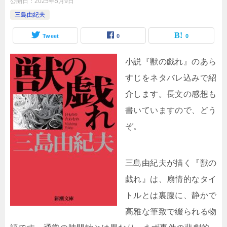
公開日：
2025年5月9日
三島由紀夫
Tweet
0
0
小説『獣の戯れ』のあら
すじをネタバレ込みで紹
介します。長文の感想も
書いていますので、どう
ぞ。
三島由紀夫が描く『獣の
戯れ』は、扇情的なタイ
トルとは裏腹に、静かで
高雅な筆致で綴られる物