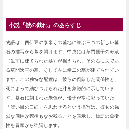
小説『獣の戯れ』のあらすじ
物語は、西伊豆の泰泉寺の墓地に並ぶ三つの新しい墓
石の描写から幕を開けます。中央には草門優子の寿蔵
（生前に建てられた墓）が据えられ、その右に夫であ
る草門逸平の墓、そして左に幸二の墓が建てられてい
ます。この独特な配置は、彼らの倒錯した関係性と、
死によって結びつけられた絆を象徴的に示していま
す。墓石に刻まれた朱色が、優子が常に彩っていた
「濃い目の口紅」を思わせるという描写は、彼女の強
烈な個性が死後もなお残ることを暗示し、物語の象徴
性を冒頭から強調します。