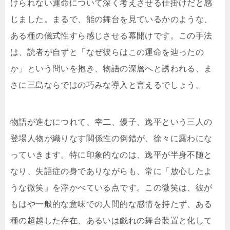
けられない運命について深く考えさせる仕掛けだと感
じました。まるで、能の舞台を見ているかのような、
ある種の儀式性すら感じさせる幕開けです。この手法
は、読者が自ずと「なぜ彼らはこの運命を辿ったの
か」という問いを抱き、物語の深層へと誘われる、ま
さに三島ならではの巧みな導入と言えるでしょう。
物語が進むにつれて、幸二、優子、逸平という三人の
登場人物が織りなす関係性の倒錯が、徐々に露わにな
っていきます。特に印象的なのは、逸平が半身不随と
なり、失語症の身でありながらも、常に「放心したよ
うな微笑」を浮かべている点です。この微笑は、彼が
もはや一般的な意味での人間的な感情を持たず、ある
種の超越した存在、あるいは戯れの舞台装置と化して