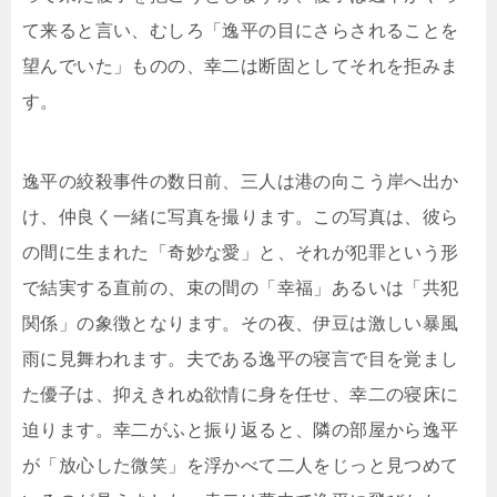
て来ると言い、むしろ「逸平の目にさらされることを
望んでいた」ものの、幸二は断固としてそれを拒みま
す。
逸平の絞殺事件の数日前、三人は港の向こう岸へ出か
け、仲良く一緒に写真を撮ります。この写真は、彼ら
の間に生まれた「奇妙な愛」と、それが犯罪という形
で結実する直前の、束の間の「幸福」あるいは「共犯
関係」の象徴となります。その夜、伊豆は激しい暴風
雨に見舞われます。夫である逸平の寝言で目を覚まし
た優子は、抑えきれぬ欲情に身を任せ、幸二の寝床に
迫ります。幸二がふと振り返ると、隣の部屋から逸平
が「放心した微笑」を浮かべて二人をじっと見つめて