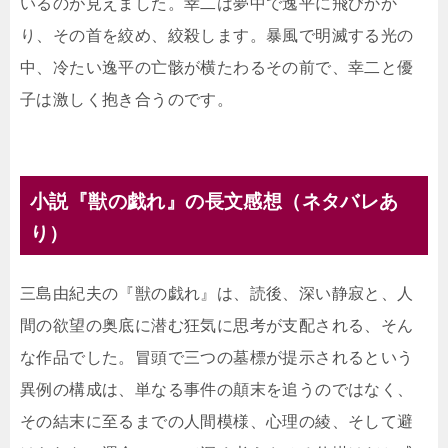
いるのが見えました。幸二は夢中で逸平に飛びかか
り、その首を絞め、絞殺します。暴風で明滅する光の
中、冷たい逸平の亡骸が横たわるその前で、幸二と優
子は激しく抱き合うのです。
小説『獣の戯れ』の長文感想（ネタバレあ
り）
三島由紀夫の『獣の戯れ』は、読後、深い静寂と、人
間の欲望の奥底に潜む狂気に思考が支配される、そん
な作品でした。冒頭で三つの墓標が提示されるという
異例の構成は、単なる事件の顛末を追うのではなく、
その結末に至るまでの人間模様、心理の綾、そして避