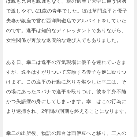
は親も兄弟も親戚もなく、親の遺産で大学に通う快活
で激しやすい21歳の青年でした。彼は草門逸平と優子
夫妻が銀座で営む西洋陶磁店でアルバイトをしていた
のです。逸平は知的なディレッタントでありながら、
女性関係が奔放な退廃的な遊び人でもありました。
ある日、幸二は逸平の浮気現場に優子を連れていきま
すが、逸平はすがりついて哀願する優子を逆に殴りつ
けます。この逸平の行動に怒りを燃やした幸二は、そ
の場にあったスパナで逸平を殴りつけ、彼を半身不随
かつ失語症の身にしてしまいます。幸二はこの行為に
より逮捕され、2年間の刑期を終えることになります。
幸二の出所後、物語の舞台は西伊豆へと移り、三人の