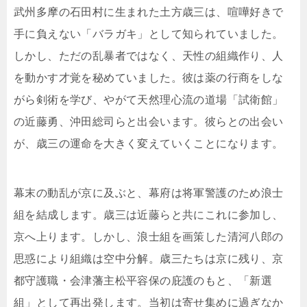
武州多摩の石田村に生まれた土方歳三は、喧嘩好きで
手に負えない「バラガキ」として知られていました。
しかし、ただの乱暴者ではなく、天性の組織作り、人
を動かす才覚を秘めていました。彼は薬の行商をしな
がら剣術を学び、やがて天然理心流の道場「試衛館」
の近藤勇、沖田総司らと出会います。彼らとの出会い
が、歳三の運命を大きく変えていくことになります。
幕末の動乱が京に及ぶと、幕府は将軍警護のため浪士
組を結成します。歳三は近藤らと共にこれに参加し、
京へ上ります。しかし、浪士組を画策した清河八郎の
思惑により組織は空中分解。歳三たちは京に残り、京
都守護職・会津藩主松平容保の庇護のもと、「新選
組」として再出発します。当初は寄せ集めに過ぎなか