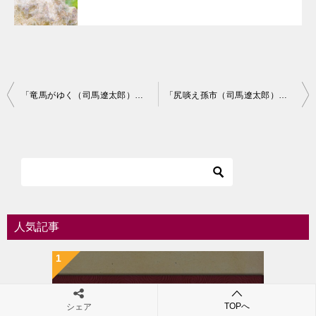
投
「竜馬がゆく（司馬遼太郎）」のあらすじ・ネタバレ・長文感想
「尻啖え孫市（司馬遼太郎）」のあらすじ・ネタバレ・長文感想
稿
ナ
ビ
ゲ
ー
シ
人気記事
ョ
ン
TOPへ
シェア