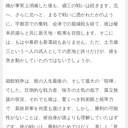
織が事実上消滅した後も、歳三の戦いは続きます。北
へ、さらに北へと、まるで戦いに憑かれたかのよう
に。宇都宮での奮戦、会津での籠城戦を経て、彼は榎
本武揚らと共に新天地・蝦夷を目指します。そこに
は、もはや幕府も新選組もありません。ただ、土方歳
三という一人の武人としての意地と誇りだけが、彼を
突き動かしていたのではないでしょうか。
箱館戦争は、彼の人生最後の、そして最大の「喧嘩」
でした。圧倒的な戦力差、味方の士気の低下、孤立無
援の状況。それでも彼は、驚くべき戦術眼と統率力
で、新政府軍を何度も退けます。しかし、勝利の可能
性がないことは、彼自身が誰よりも理解していたはず
です。彼の戦いは、勝利のためではなく、美しく「死