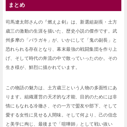
まとめ
司馬遼太郎さんの『燃えよ剣』は、新選組副長・土方
歳三の激動の生涯を描いた、歴史小説の傑作です。武
州多摩の「バラガキ」が、いかにして「鬼の副長」と
恐れられる存在となり、幕末最強の戦闘集団を作り上
げ、そして時代の奔流の中で散っていったのか。その
生き様が、鮮烈に描かれています。
この物語の魅力は、土方歳三という人物の多面性にあ
ります。組織運営の天才的な才能、目的のためには非
情にもなれる冷徹さ、その一方で盟友や部下、そして
愛する女性に見せる人間味。そして何より、己の信念
と美学に殉じ、最後まで「喧嘩師」として戦い抜い