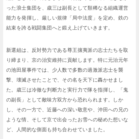
った浪士集団を、歳三は副長として類稀なる組織運営
能力を発揮し、厳しい規律「局中法度」を定め、鉄の
結束を誇る戦闘集団へと鍛え上げていきます。
新選組は、反対勢力である尊王攘夷派の志士たちを取
り締まり、京の治安維持に貢献します。特に元治元年
の池田屋事件では、少人数で多数の過激派志士を襲
撃、壊滅させたことで、その名を天下に轟かせまし
た。歳三は冷徹な判断力と実行力で隊を指揮し、「鬼
の副長」として敵味方双方から恐れられます。しか
し、その一方で、近藤への深い敬意や、沖田への兄の
ような情、そして京で出会ったお雪への秘めた想いな
ど、人間的な側面も持ち合わせていました。