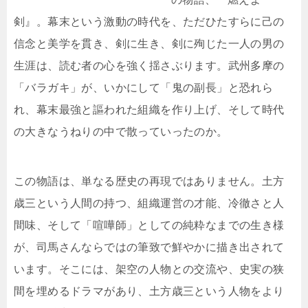
剣』。幕末という激動の時代を、ただひたすらに己の
信念と美学を貫き、剣に生き、剣に殉じた一人の男の
生涯は、読む者の心を強く揺さぶります。武州多摩の
「バラガキ」が、いかにして「鬼の副長」と恐れら
れ、幕末最強と謳われた組織を作り上げ、そして時代
の大きなうねりの中で散っていったのか。
この物語は、単なる歴史の再現ではありません。土方
歳三という人間の持つ、組織運営の才能、冷徹さと人
間味、そして「喧嘩師」としての純粋なまでの生き様
が、司馬さんならではの筆致で鮮やかに描き出されて
います。そこには、架空の人物との交流や、史実の狭
間を埋めるドラマがあり、土方歳三という人物をより