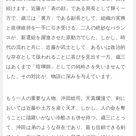
続けます。近藤が「表の顔」である局長として輝く一
方で、歳三は「裏方」である副長として、組織の実務
と規律維持を一手に引き受ける。二人の絶妙なバラン
スが、新選組を躍進させた原動力でした。しかし、時
代の流れと共に、近藤が武士として、あるいは政治的
な存在として扱われることに喜びを見出す一方、歳三
はあくまで「喧嘩師」としての純粋さを失いませんで
した。その対比が、物語に深みを与えています。
もう一人の重要な人物、沖田総司。天真爛漫で、剣に
おいては近藤や土方を凌ぐ天才。しかし、人の命を奪
うことに躊躇いがない冷酷さも併せ持つ。歳三にとっ
て、沖田は弟のような存在であり、最も信頼できる剣