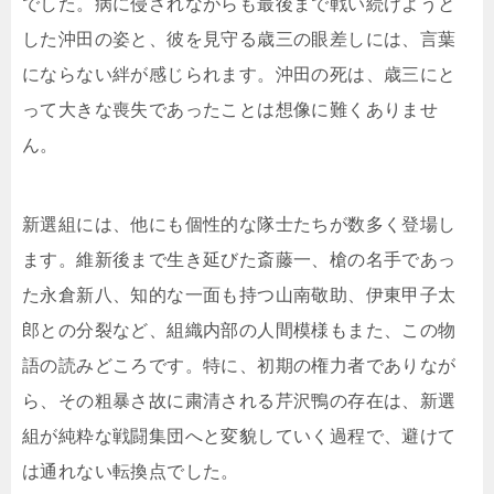
でした。病に侵されながらも最後まで戦い続けようと
した沖田の姿と、彼を見守る歳三の眼差しには、言葉
にならない絆が感じられます。沖田の死は、歳三にと
って大きな喪失であったことは想像に難くありませ
ん。
新選組には、他にも個性的な隊士たちが数多く登場し
ます。維新後まで生き延びた斎藤一、槍の名手であっ
た永倉新八、知的な一面も持つ山南敬助、伊東甲子太
郎との分裂など、組織内部の人間模様もまた、この物
語の読みどころです。特に、初期の権力者でありなが
ら、その粗暴さ故に粛清される芹沢鴨の存在は、新選
組が純粋な戦闘集団へと変貌していく過程で、避けて
は通れない転換点でした。