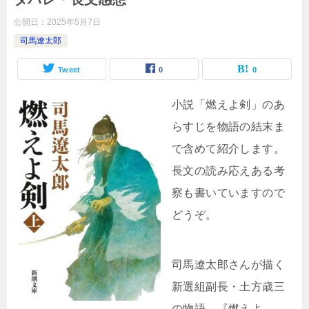
公開日：
2025年5月7日
司馬遼太郎
Tweet
0
0
小説「燃えよ剣」のあ
らすじを物語の結末ま
で含めて紹介します。
長文の読み応えある考
察も書いていますので
どうぞ。
司馬遼太郎さんが描く
新選組副長・土方歳三
の物語、『燃えよ