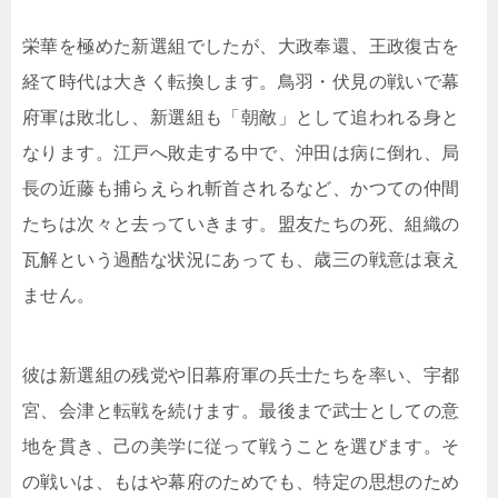
栄華を極めた新選組でしたが、大政奉還、王政復古を
経て時代は大きく転換します。鳥羽・伏見の戦いで幕
府軍は敗北し、新選組も「朝敵」として追われる身と
なります。江戸へ敗走する中で、沖田は病に倒れ、局
長の近藤も捕らえられ斬首されるなど、かつての仲間
たちは次々と去っていきます。盟友たちの死、組織の
瓦解という過酷な状況にあっても、歳三の戦意は衰え
ません。
彼は新選組の残党や旧幕府軍の兵士たちを率い、宇都
宮、会津と転戦を続けます。最後まで武士としての意
地を貫き、己の美学に従って戦うことを選びます。そ
の戦いは、もはや幕府のためでも、特定の思想のため