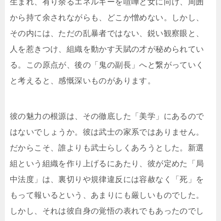
生まれ、有り余るエネルギーを喧嘩と女に向け、周囲
から持て余されながらも、どこか憎めない。しかし、
その内には、ただの乱暴者ではない、鋭い観察眼と、
人を惹きつけ、組織を動かす天賦の才が秘められてい
る。この原点が、後の「鬼の副長」へと繋がっていく
と考えると、感慨深いものがあります。
彼の魅力の根源は、その徹底した「美学」にあるので
はないでしょうか。彼は武士の家系ではありません。
だからこそ、誰よりも武士らしくあろうとした。新選
組という組織を作り上げるにあたり、彼が定めた「局
中法度」は、裏切りや規律違反には容赦なく「死」を
もって報いるという、あまりにも厳しいものでした。
しかし、それは彼自身の覚悟の表れでもあったのでし