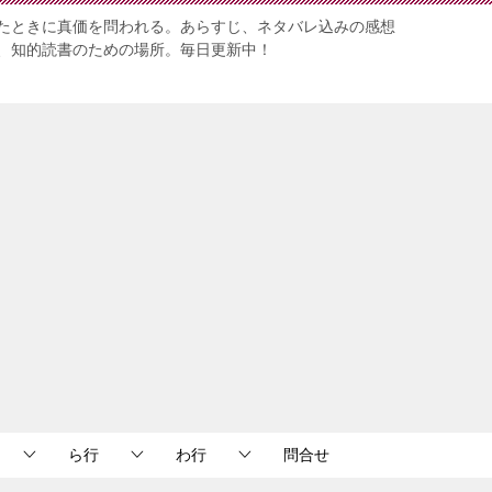
たときに真価を問われる。あらすじ、ネタバレ込みの感想
、知的読書のための場所。毎日更新中！
ら行
わ行
問合せ