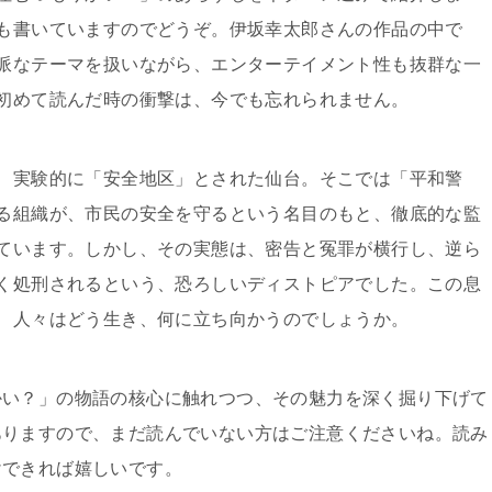
も書いていますのでどうぞ。伊坂幸太郎さんの作品の中で
派なテーマを扱いながら、エンターテイメント性も抜群な一
初めて読んだ時の衝撃は、今でも忘れられません。
、実験的に「安全地区」とされた仙台。そこでは「平和警
る組織が、市民の安全を守るという名目のもと、徹底的な監
ています。しかし、その実態は、密告と冤罪が横行し、逆ら
く処刑されるという、恐ろしいディストピアでした。この息
、人々はどう生き、何に立ち向かうのでしょうか。
かい？」の物語の核心に触れつつ、その魅力を深く掘り下げて
ありますので、まだ読んでいない方はご注意くださいね。読み
けできれば嬉しいです。