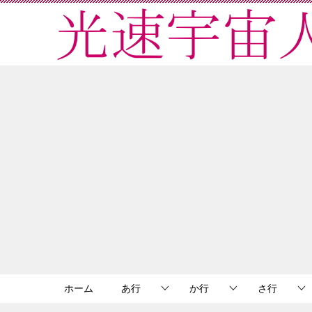
ホーム
あ行
か行
さ行