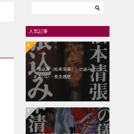
人気記事
「張込み（松本清張）」のあらすじ・
ネタバレ・長文感想