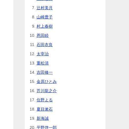
辻村美月
山崎豊子
村上春樹
恩田睦
石田衣良
太宰治
重松清
吉田修一
金原ひとみ
芥川龍之介
住野よる
夏目漱石
新海誠
平野啓一郎