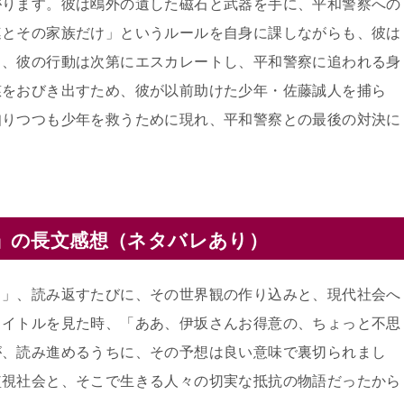
がります。彼は鴎外の遺した磁石と武器を手に、平和警察への
連とその家族だけ」というルールを自身に課しながらも、彼は
し、彼の行動は次第にエスカレートし、平和警察に追われる身
慈をおびき出すため、彼が以前助けた少年・佐藤誠人を捕ら
知りつつも少年を救うために現れ、平和警察との最後の対決に
」の長文感想（ネタバレあり）
？」、読み返すたびに、その世界観の作り込みと、現代社会へ
タイトルを見た時、「ああ、伊坂さんお得意の、ちょっと不思
が、読み進めるうちに、その予想は良い意味で裏切られまし
監視社会と、そこで生きる人々の切実な抵抗の物語だったから