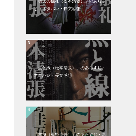
「喪失の儀礼（松本清張）」のあらす
じ・ネタバレ・長文感想
「点と線（松本清張）」のあらすじ・
ネタバレ・長文感想
「変身（東野圭吾）」のあらすじ・ネ