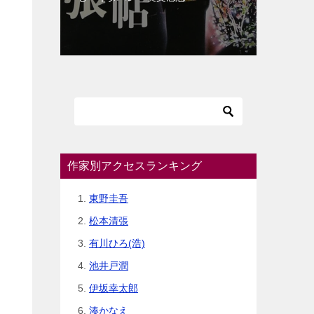
作家別アクセスランキング
東野圭吾
松本清張
有川ひろ(浩)
池井戸潤
伊坂幸太郎
湊かなえ