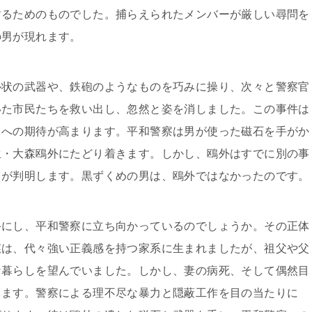
するためのものでした。捕らえられたメンバーが厳しい尋問を
の男が現れます。
ル状の武器や、鉄砲のようなものを巧みに操り、次々と警察官
いた市民たちを救い出し、忽然と姿を消しました。この事件は
男への期待が高まります。平和警察は男が使った磁石を手がか
生・大森鴎外にたどり着きます。しかし、鴎外はすでに別の事
とが判明します。黒ずくめの男は、鴎外ではなかったのです。
手にし、平和警察に立ち向かっているのでしょうか。その正体
慈は、代々強い正義感を持つ家系に生まれましたが、祖父や父
な暮らしを望んでいました。しかし、妻の病死、そして偶然目
ります。警察による理不尽な暴力と隠蔽工作を目の当たりに