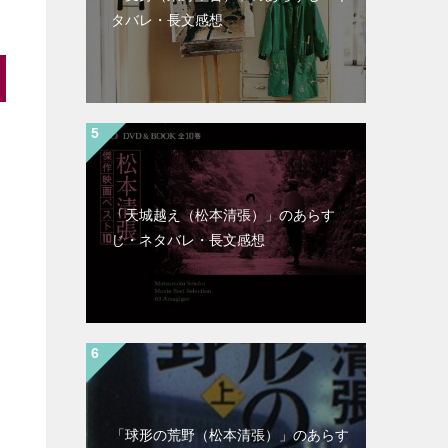
タバレ・長文感想
「天城越え（松本清張）」のあらす
じ・ネタバレ・長文感想
「球形の荒野（松本清張）」のあらす