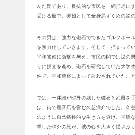
んだ罠であり、反抗的な市民を一網打尽に
受ける最中、突如として全身黒ずくめの謎
その男は、強力な磁石でできたゴルフボー
を無力化していきます。そして、捕まって
平和警察に衝撃を与え、市民の間では謎の
りに捜査を進め、磁石を研究していた大学
件で、平和警察によって射殺されていたこ
では、一体誰が鴎外の残した磁石と武器を
は、街で理容店を営む久慈洋介でした。久
のように自己犠牲的な生き方を避け、平穏
撃した鴎外の死が、彼の心を大きく揺さぶ