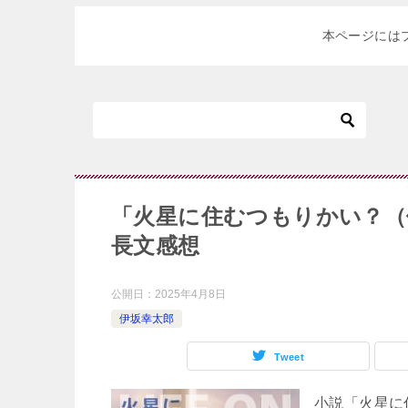
本ページには
「火星に住むつもりかい？（
長文感想
公開日：
2025年4月8日
伊坂幸太郎
Tweet
小説「火星に