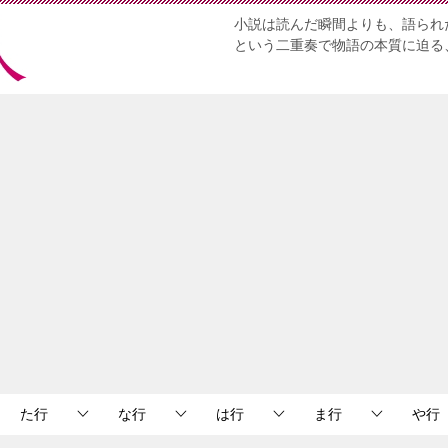
小説は読んだ瞬間よりも、語られ
という二重奏で物語の本質に迫る
た行
な行
は行
ま行
や行