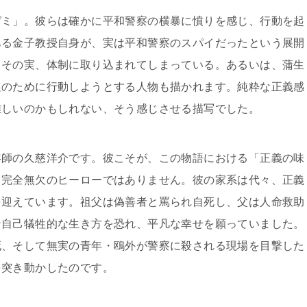
ゼミ」。彼らは確かに平和警察の横暴に憤りを感じ、行動を起
ある金子教授自身が、実は平和警察のスパイだったという展開
、その実、体制に取り込まれてしまっている。あるいは、蒲生
足のために行動しようとする人物も描かれます。純粋な正義感
難しいのかもしれない、そう感じさせる描写でした。
容師の久慈洋介です。彼こそが、この物語における「正義の味
、完全無欠のヒーローではありません。彼の家系は代々、正義
を迎えています。祖父は偽善者と罵られ自死し、父は人命救助
な自己犠牲的な生き方を恐れ、平凡な幸せを願っていました。
死、そして無実の青年・鴎外が警察に殺される現場を目撃した
を突き動かしたのです。