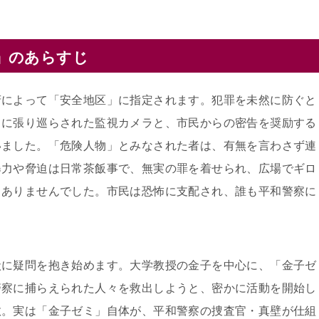
」のあらすじ
府によって「安全地区」に指定されます。犯罪を未然に防ぐと
中に張り巡らされた監視カメラと、市民からの密告を奨励する
いました。「危険人物」とみなされた者は、有無を言わさず連
暴力や脅迫は日常茶飯事で、無実の罪を着せられ、広場でギロ
くありませんでした。市民は恐怖に支配され、誰も平和警察に
状に疑問を抱き始めます。大学教授の金子を中心に、「金子ゼ
警察に捕らえられた人々を救出しようと、密かに活動を開始し
敗。実は「金子ゼミ」自体が、平和警察の捜査官・真壁が仕組