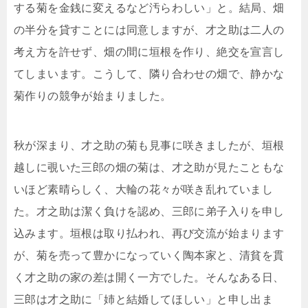
する菊を金銭に変えるなど汚らわしい」と。結局、畑
の半分を貸すことには同意しますが、才之助は二人の
考え方を許せず、畑の間に垣根を作り、絶交を宣言し
てしまいます。こうして、隣り合わせの畑で、静かな
菊作りの競争が始まりました。
秋が深まり、才之助の菊も見事に咲きましたが、垣根
越しに覗いた三郎の畑の菊は、才之助が見たこともな
いほど素晴らしく、大輪の花々が咲き乱れていまし
た。才之助は潔く負けを認め、三郎に弟子入りを申し
込みます。垣根は取り払われ、再び交流が始まります
が、菊を売って豊かになっていく陶本家と、清貧を貫
く才之助の家の差は開く一方でした。そんなある日、
三郎は才之助に「姉と結婚してほしい」と申し出ま