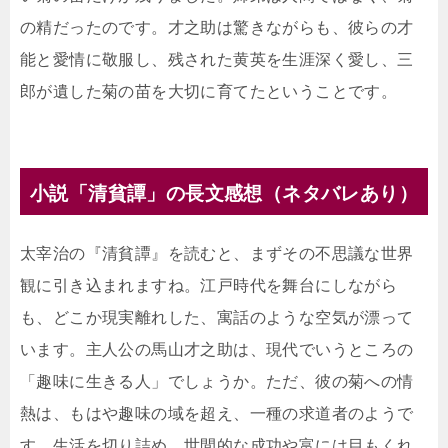
の精だったのです。才之助は驚きながらも、彼らの才
能と愛情に敬服し、残された黄英を生涯深く愛し、三
郎が遺した菊の苗を大切に育てたということです。
小説「清貧譚」の長文感想（ネタバレあり）
太宰治の『清貧譚』を読むと、まずその不思議な世界
観に引き込まれますね。江戸時代を舞台にしながら
も、どこか現実離れした、寓話のような空気が漂って
います。主人公の馬山才之助は、現代でいうところの
「趣味に生きる人」でしょうか。ただ、彼の菊への情
熱は、もはや趣味の域を超え、一種の求道者のようで
す。生活を切り詰め、世間的な成功や富には目もくれ