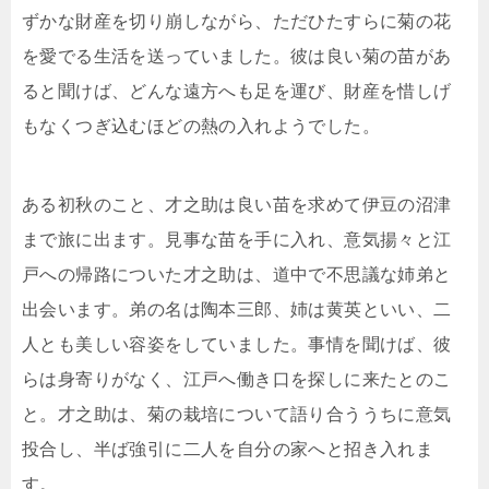
ずかな財産を切り崩しながら、ただひたすらに菊の花
を愛でる生活を送っていました。彼は良い菊の苗があ
ると聞けば、どんな遠方へも足を運び、財産を惜しげ
もなくつぎ込むほどの熱の入れようでした。
ある初秋のこと、才之助は良い苗を求めて伊豆の沼津
まで旅に出ます。見事な苗を手に入れ、意気揚々と江
戸への帰路についた才之助は、道中で不思議な姉弟と
出会います。弟の名は陶本三郎、姉は黄英といい、二
人とも美しい容姿をしていました。事情を聞けば、彼
らは身寄りがなく、江戸へ働き口を探しに来たとのこ
と。才之助は、菊の栽培について語り合ううちに意気
投合し、半ば強引に二人を自分の家へと招き入れま
す。