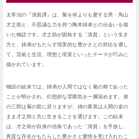
太宰治の『清貧譚』は、菊を何よりも愛する男・馬山
才之助と、不思議な力を持つ陶本姉弟との出会いを描
いた物語です。才之助が固執する「清貧」という生き
方と、姉弟がもたらす現実的な豊かさとの対比を通し
て、芸術と生活、理想と現実といったテーマが巧みに
描かれています。
物語の結末では、姉弟が人間ではなく菊の精であった
ことが明かされ、幻想的な雰囲気を一層深めます。弟
の三郎は菊の苗に戻りますが、姉の黄英は人間の姿の
まま才之助と共に生きることを選びます。この結末
は、才之助が自身の信条であった「清貧」を手放し、
異質な存在がもたらした豊かさと愛情を受け入れたこ