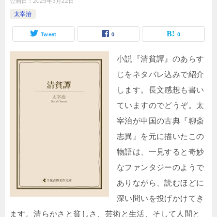
公開日：
2025年3月22日
太宰治
Tweet
0
0
小説『清貧譚』のあらす
じをネタバレ込みで紹介
します。長文感想も書い
ていますのでどうぞ。太
宰治が中国の古典『聊斎
志異』を元に描いたこの
物語は、一見すると奇妙
なファンタジーのようで
ありながら、読むほどに
深い問いを投げかけてき
ます。清らかさと貧しさ、芸術と生活、そして人間と