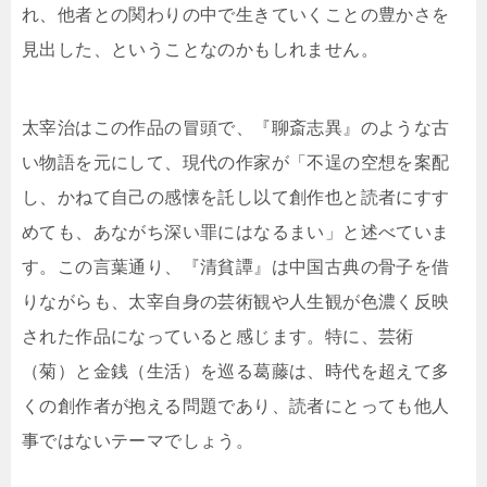
れ、他者との関わりの中で生きていくことの豊かさを
見出した、ということなのかもしれません。
太宰治はこの作品の冒頭で、『聊斎志異』のような古
い物語を元にして、現代の作家が「不逞の空想を案配
し、かねて自己の感懐を託し以て創作也と読者にすす
めても、あながち深い罪にはなるまい」と述べていま
す。この言葉通り、『清貧譚』は中国古典の骨子を借
りながらも、太宰自身の芸術観や人生観が色濃く反映
された作品になっていると感じます。特に、芸術
（菊）と金銭（生活）を巡る葛藤は、時代を超えて多
くの創作者が抱える問題であり、読者にとっても他人
事ではないテーマでしょう。