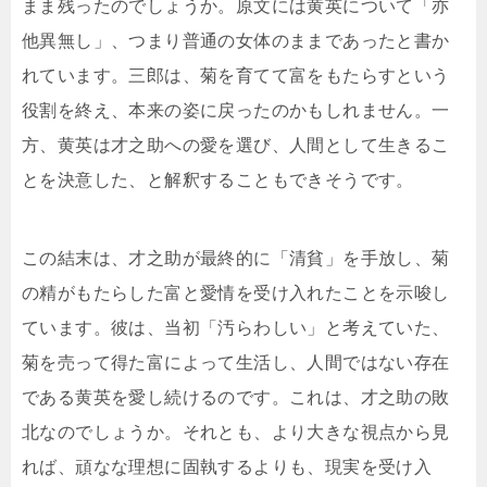
まま残ったのでしょうか。原文には黄英について「亦
他異無し」、つまり普通の女体のままであったと書か
れています。三郎は、菊を育てて富をもたらすという
役割を終え、本来の姿に戻ったのかもしれません。一
方、黄英は才之助への愛を選び、人間として生きるこ
とを決意した、と解釈することもできそうです。
この結末は、才之助が最終的に「清貧」を手放し、菊
の精がもたらした富と愛情を受け入れたことを示唆し
ています。彼は、当初「汚らわしい」と考えていた、
菊を売って得た富によって生活し、人間ではない存在
である黄英を愛し続けるのです。これは、才之助の敗
北なのでしょうか。それとも、より大きな視点から見
れば、頑なな理想に固執するよりも、現実を受け入