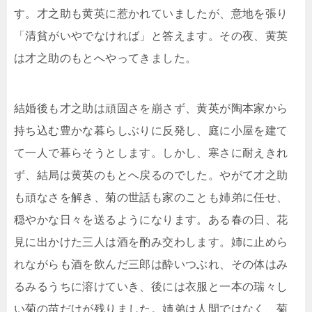
す。才之助も黄英に惹かれていましたが、意地を張り
「清貧がいやでなければ」と答えます。その夜、黄英
は才之助のもとへやってきました。
結婚後も才之助は頑固さを崩さず、黄英が陶本家から
持ち込む豊かな暮らしぶりに反発し、庭に小屋を建て
て一人で暮らそうとします。しかし、寒さに耐えきれ
ず、結局は黄英のもとへ戻るのでした。やがて才之助
も頑なさを解き、菊の世話も家のことも姉弟に任せ、
穏やかな日々を送るようになります。ある春の日、花
見に出かけた三人は酒を酌み交わします。姉に止めら
れながらも酒を飲んだ三郎は酔いつぶれ、その体はみ
るみるうちに溶けていき、後には衣服と一本の瑞々し
い菊の苗だけが残りました。姉弟は人間ではなく、菊