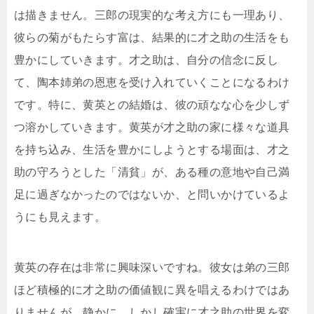
は描きません。三郎の現実的な考え方にも一理あり、
彼らの菊がもたらす富は、結果的に才之助の生活をも
豊かにしていきます。才之助は、自分の信念に反し
て、陶本姉弟の恩恵を受け入れていくことになるわけ
です。特に、黄英との結婚は、彼の頑なな心を少しず
つ溶かしていきます。黄英が才之助の家に様々な道具
を持ち込み、生活を豊かにしようとする場面は、才之
助の守ろうとした「清貧」が、ある種の意地や自己満
足に過ぎなかったのではないか、と問いかけているよ
うにも見えます。
黄英の存在は非常に興味深いですね。彼女は弟の三郎
ほど積極的に才之助の価値観に異を唱えるわけではあ
りませんが、静かに、しかし確実に才之助の世界を変