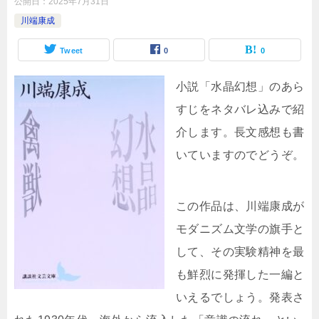
公開日：
2025年7月31日
川端康成
Tweet
0
0
小説「水晶幻想」のあら
すじをネタバレ込みで紹
介します。長文感想も書
いていますのでどうぞ。
この作品は、川端康成が
モダニズム文学の旗手と
して、その実験精神を最
も鮮烈に発揮した一編と
いえるでしょう。発表さ