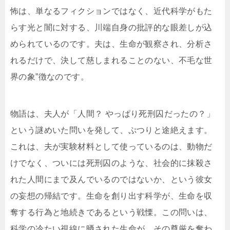
怖は、単なるフィクションではなく、近代科学がもた
らす光と闇に対する、川端自身の批評的な眼差しが込
められているのです。夫は、生命が観察され、分析さ
れるだけで、決して慈しまれることのない、不毛な世
界の象”徴なのです。
物語は、夫人が「人間？ やっぱり死刑囚だったの？」
という謎めいた問いを発して、ぷつりと途絶えます。
これは、夫が実験材料として使っているのは、動物だ
けでなく、ついには死刑囚のような、社会的に抹殺さ
れた人間にまで及んでいるのではないか、という彼女
の妄想の帰結です。生命を創り出す科学が、生命を収
奪する行為と地続きであるという戦慄。この問いは、
科学の冷たい視線に晒された生命が、その尊厳を奪わ