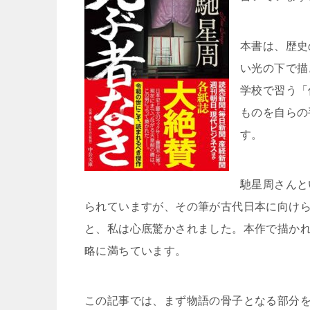
本書は、歴史
い光の下で描
学校で習う「
ものを自らの
す。
馳星周さんと
られていますが、その筆が古代日本に向け
と、私は心底驚かされました。本作で描か
略に満ちています。
この記事では、まず物語の骨子となる部分