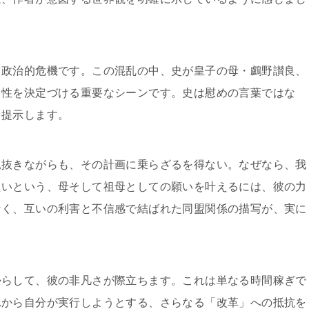
う政治的危機です。この混乱の中、史が皇子の母・鸕野讃良、
向性を決定づける重要なシーンです。史は慰めの言葉ではな
を提示します。
見抜きながらも、その計画に乗らざるを得ない。なぜなら、我
たいという、母そして祖母としての願いを叶えるには、彼の力
なく、互いの利害と不信感で結ばれた同盟関係の描写が、実に
からして、彼の非凡さが際立ちます。これは単なる時間稼ぎで
れから自分が実行しようとする、さらなる「改革」への抵抗を