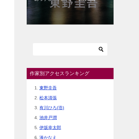
作家別アクセスランキング
東野圭吾
松本清張
有川ひろ(浩)
池井戸潤
伊坂幸太郎
湊かなえ