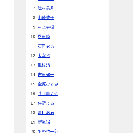
辻村美月
山崎豊子
村上春樹
恩田睦
石田衣良
太宰治
重松清
吉田修一
金原ひとみ
芥川龍之介
住野よる
夏目漱石
新海誠
平野啓一郎