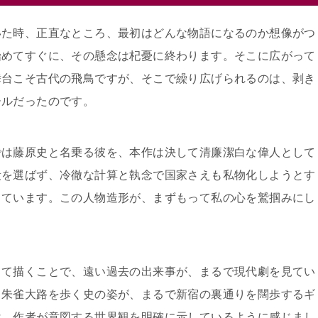
いた時、正直なところ、最初はどんな物語になるのか想像がつ
始めてすぐに、その懸念は杞憂に終わります。そこに広がって
舞台こそ古代の飛鳥ですが、そこで繰り広げられるのは、剥き
ールだったのです。
では藤原史と名乗る彼を、本作は決して清廉潔白な偉人として
段を選ばず、冷徹な計算と執念で国家さえも私物化しようとす
しています。この人物造形が、まずもって私の心を鷲掴みにし
して描くことで、遠い過去の出来事が、まるで現代劇を見てい
。朱雀大路を歩く史の姿が、まるで新宿の裏通りを闊歩するギ
は、作者が意図する世界観を明確に示しているように感じまし