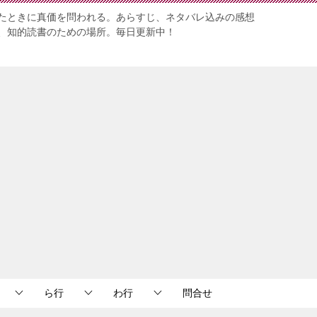
たときに真価を問われる。あらすじ、ネタバレ込みの感想
、知的読書のための場所。毎日更新中！
ら行
わ行
問合せ