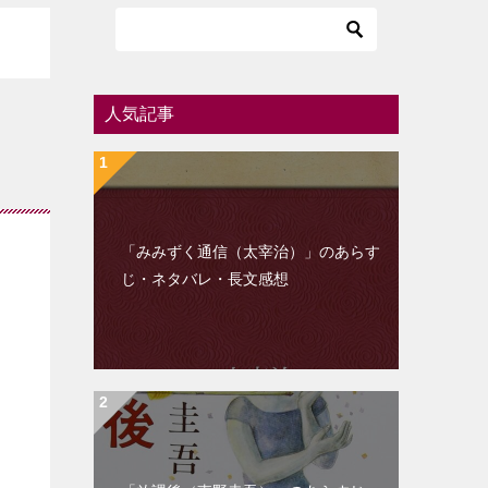
人気記事
「みみずく通信（太宰治）」のあらす
じ・ネタバレ・長文感想