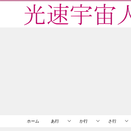
ホーム
あ行
か行
さ行