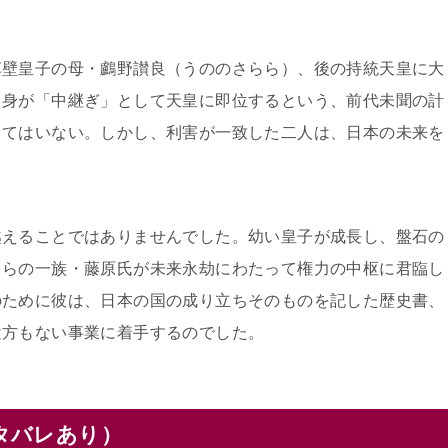
草壁皇子の母・鸕野讃良（うののさらら）、後の持統天皇に大
自身が「中継ぎ」として天皇に即位するという、前代未聞の計
ってはいない。しかし、利害が一致した二人は、日本の未来を
越えることではありませんでした。幼い皇子が成長し、盤石の
自らの一族・藤原氏が未来永劫にわたって権力の中枢に君臨し
のために彼は、日本の国の成り立ちそのものを記した歴史書、
途方もない事業に着手するのでした。
タバレあり）