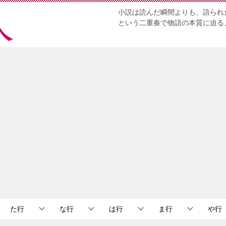
小説は読んだ瞬間よりも、語られ
という二重奏で物語の本質に迫る
た行
な行
は行
ま行
や行