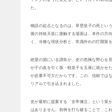
た。
物語の起点となるのは、草壁皇子の死とい
後の持統天皇に接触する場面は、本作の方
く、冷徹な現状分析と、常識外れの打開策
絶望の淵にいる讃良が、史の危険な野心を
が子の血を引く孫・軽皇子を玉座に就かせ
が必要不可欠だからです。この、信頼では
リアルで引き込まれました。
史が最初に提案する「女帝擁立」という策
はありません。前例を打ち破ることで、こ