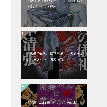
「放課後（東野圭吾）」のあらすじ・
ネタバレ・長文感想
「喪失の儀礼（松本清張）」のあらす
じ・ネタバレ・長文感想
「開幕ベルは華やかに（有吉佐和