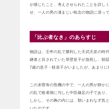
が感じたこと、考えさせられたことを詳し
せ、一人の男の凄まじい執念の物語に浸っ
「比ぶ者なき」のあらすじ
物語は、壬申の乱で勝利した天武天皇の時
継者と目されていた草壁皇子が急死し、朝
7歳の息子・軽皇子がいましたが、あまりに
この未曽有の危機の中で、一人の男が静か
の乱で敗者側に与した中臣鎌足の子であり
しかし、その胸の内には、類いまれな才気
いたのです。