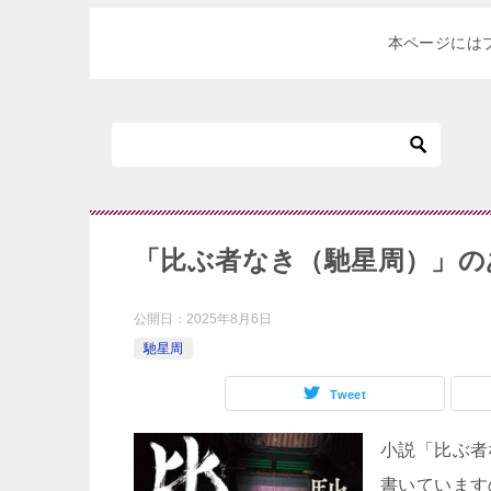
本ページには
「比ぶ者なき（馳星周）」の
公開日：
2025年8月6日
馳星周
Tweet
小説「比ぶ者
書いています