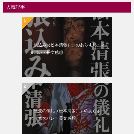
シ
人気記事
ョ
ン
「張込み（松本清張）」のあらすじ・ネ
タバレ・長文感想
「喪失の儀礼（松本清張）」のあらす
じ・ネタバレ・長文感想