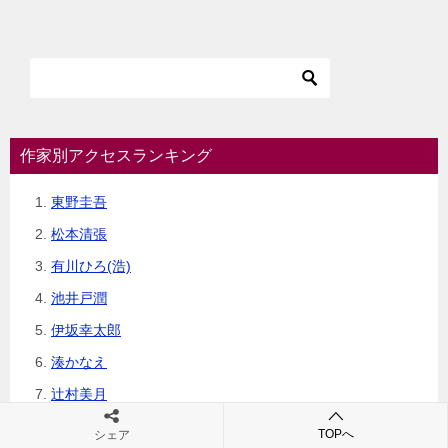
作家別アクセスランキング
東野圭吾
松本清張
有川ひろ(浩)
池井戸潤
伊坂幸太郎
湊かなえ
辻村美月
山崎豊子
TOPへ
シェア