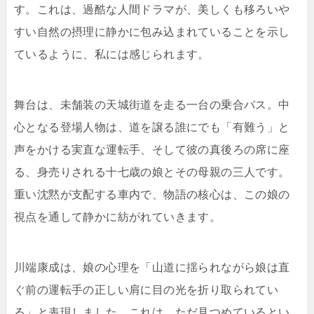
す。これは、過酷な人間ドラマが、美しくも移ろいや
すい自然の摂理に静かに包み込まれていることを示し
ているように、私には感じられます。
舞台は、未舗装の天城街道を走る一台の乗合バス。中
心となる登場人物は、道を譲る誰にでも「有難う」と
声をかける実直な運転手、そして彼の真後ろの席に座
る、身売りされる十七歳の娘とその母親の三人です。
重い沈黙が支配する車内で、物語の核心は、この娘の
視点を通して静かに紡がれていきます。
川端康成は、娘の心理を「山道に揺られながら娘は直
ぐ前の運転手の正しい肩に目の光を折り取られてい
る」と表現しました。これは、ただ見つめているとい