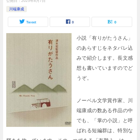
公開日：
2025年8月7日
川端康成
Tweet
0
0
小説「有りがたうさん」
のあらすじをネタバレ込
みで紹介します。長文感
想も書いていますのでど
うぞ。
ノーベル文学賞作家、川
端康成の数ある作品の中
でも、「掌の小説」と呼
ばれる短編群は、特別な