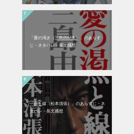
「愛の渇き（三島由紀夫）」のあらす
じ・ネタバレ・長文感想
「点と線（松本清張）」のあらすじ・ネ
タバレ・長文感想