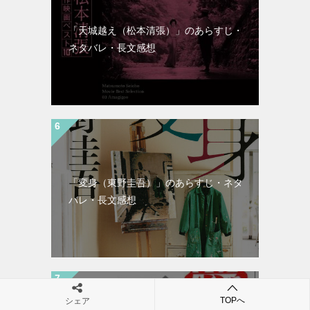
「天城越え（松本清張）」のあらすじ・
ネタバレ・長文感想
「変身（東野圭吾）」のあらすじ・ネタ
バレ・長文感想
TOPへ
シェア