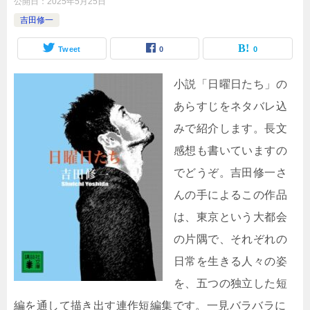
公開日：
2025年5月25日
吉田修一
Tweet
0
0
小説「日曜日たち」の
あらすじをネタバレ込
みで紹介します。長文
感想も書いていますの
でどうぞ。吉田修一さ
んの手によるこの作品
は、東京という大都会
の片隅で、それぞれの
日常を生きる人々の姿
を、五つの独立した短
編を通して描き出す連作短編集です。一見バラバラに