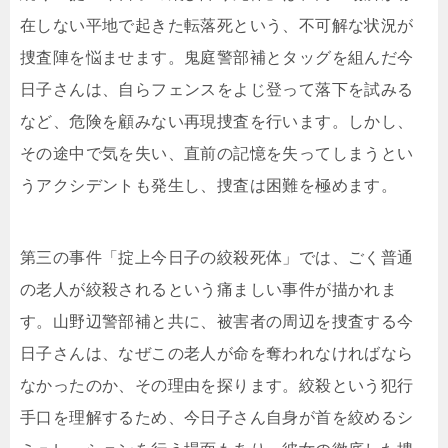
在しない平地で起きた転落死という、不可解な状況が
捜査陣を悩ませます。鬼庭警部補とタッグを組んだ今
日子さんは、自らフェンスをよじ登って落下を試みる
など、危険を顧みない再現捜査を行います。しかし、
その途中で気を失い、直前の記憶を失ってしまうとい
うアクシデントも発生し、捜査は困難を極めます。
第三の事件「掟上今日子の絞殺死体」では、ごく普通
の老人が絞殺されるという痛ましい事件が描かれま
す。山野辺警部補と共に、被害者の周辺を捜査する今
日子さんは、なぜこの老人が命を奪われなければなら
なかったのか、その理由を探ります。絞殺という犯行
手口を理解するため、今日子さん自身が首を絞めるシ