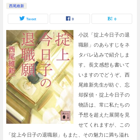
西尾維新
Tweet
0
0
小説「掟上今日子の退
職願」のあらすじをネ
タバレ込みで紹介しま
す。長文感想も書いて
いますのでどうぞ。西
尾維新先生が紡ぐ、忘
却探偵・掟上今日子の
物語は、常に私たちの
予想を超えた展開を見
せてくれますが、この
「掟上今日子の退職願」もまた、その魅力に満ち溢れ