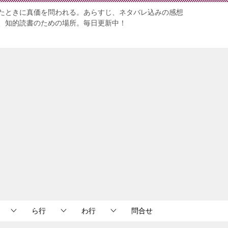
たときに真価を問われる。あらすじ、ネタバレ込みの感想
、知的読書のための場所。毎日更新中！
ら行
わ行
問合せ