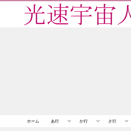
ホーム
あ行
か行
さ行