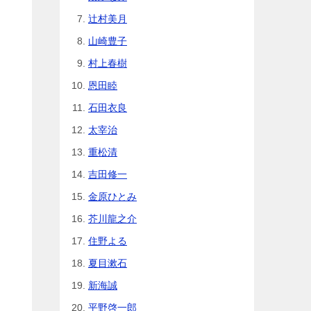
辻村美月
山崎豊子
村上春樹
恩田睦
石田衣良
太宰治
重松清
吉田修一
金原ひとみ
芥川龍之介
住野よる
夏目漱石
新海誠
平野啓一郎