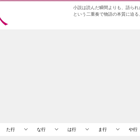
小説は読んだ瞬間よりも、語られ
という二重奏で物語の本質に迫る
た行
な行
は行
ま行
や行