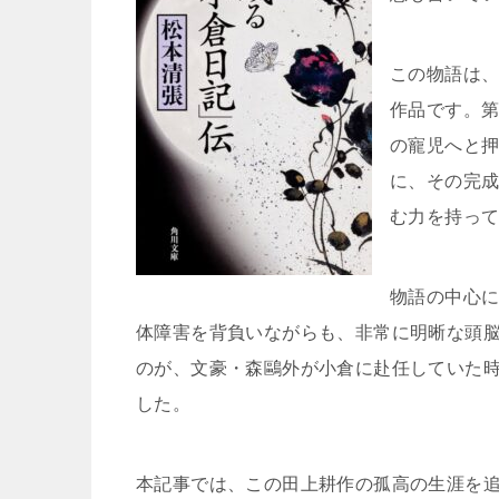
この物語は
作品です。第
の寵児へと
に、その完
む力を持っ
物語の中心
体障害を背負いながらも、非常に明晰な頭
のが、文豪・森鷗外が小倉に赴任していた
した。
本記事では、この田上耕作の孤高の生涯を