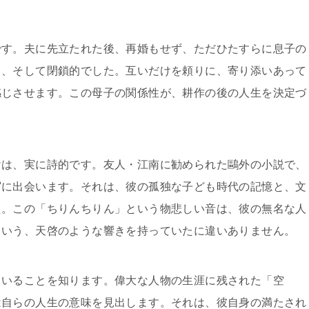
です。夫に先立たれた後、再婚もせず、ただひたすらに息子の
く、そして閉鎖的でした。互いだけを頼りに、寄り添いあって
感じさせます。この母子の関係性が、耕作の後の人生を決定づ
けは、実に詩的です。友人・江南に勧められた鷗外の小説で、
写に出会います。それは、彼の孤独な子ども時代の記憶と、文
た。この「ちりんちりん」という物悲しい音は、彼の無名な人
という、天啓のような響きを持っていたに違いありません。
ていることを知ります。偉大な人物の生涯に残された「空
は自らの人生の意味を見出します。それは、彼自身の満たされ