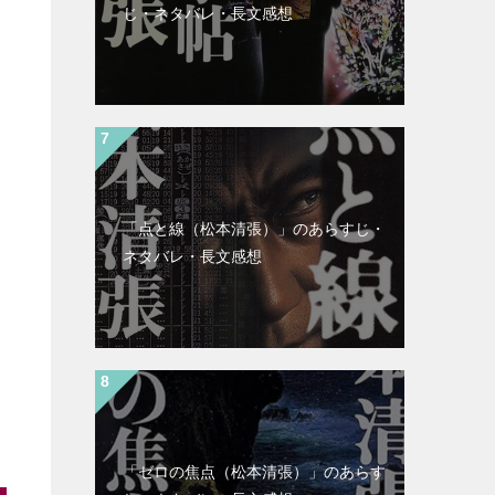
じ・ネタバレ・長文感想
「点と線（松本清張）」のあらすじ・
ネタバレ・長文感想
「ゼロの焦点（松本清張）」のあらす