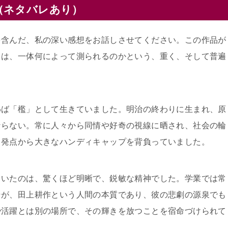
（ネタバレあり）
を含んだ、私の深い感想をお話しさせてください。この作品が
とは、一体何によって測られるのかという、重く、そして普遍
わば「檻」として生きていました。明治の終わりに生まれ、原
ならない。常に人々から同情や好奇の視線に晒され、社会の輪
出発点から大きなハンディキャップを背負っていました。
ていたのは、驚くほど明晰で、鋭敏な精神でした。学業では常
そが、田上耕作という人間の本質であり、彼の悲劇の源泉でも
や活躍とは別の場所で、その輝きを放つことを宿命づけられて