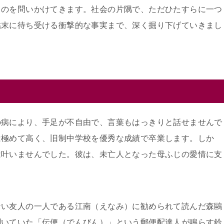
ものを問いかけてきます。社会の片隅で、ただひたすらに一つ
結末に待ち受ける衝撃的な事実まで、深く掘り下げていきまし
の病により、手足が不自由で、言葉もはっきりと話せませんで
は極めて高く、旧制中学校を優秀な成績で卒業します。しか
は叶いませんでした。彼は、未亡人となった母ふじの愛情に支
ない友人の一人である江南（えなみ）に勧められて読んだ森鷗
聞いていた「伝便（でんびん）」という郵便配達人が鳴らす鈴