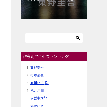
作家別アクセスランキング
東野圭吾
松本清張
有川ひろ(浩)
池井戸潤
伊坂幸太郎
湊かなえ