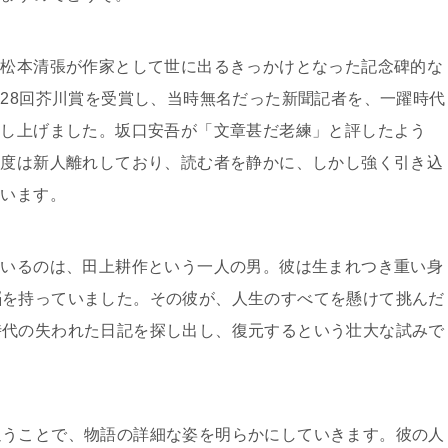
、松本清張が作家として世に出るきっかけとなった記念碑的な
28回芥川賞を受賞し、当時無名だった新聞記者を、一躍時代
押し上げました。坂口安吾が「文章甚だ老練」と評したよう
成度は新人離れしており、読む者を静かに、しかし強く引き込
ています。
にいるのは、田上耕作という一人の男。彼は生まれつき重い身
脳を持っていました。その彼が、人生のすべてを懸けて挑んだ
時代の失われた日記を探し出し、復元するという壮大な試みで
追うことで、物語の詳細な姿を明らかにしていきます。彼の人