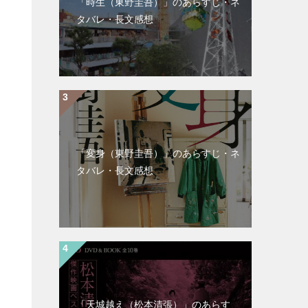
「時生（東野圭吾）」のあらすじ・ネ
タバレ・長文感想
「変身（東野圭吾）」のあらすじ・ネ
タバレ・長文感想
「天城越え（松本清張）」のあらす