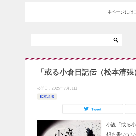
本ページには
「或る小倉日記伝（松本清張
公開日：
2025年7月31日
松本清張
Tweet
小説「或る
想も書いて