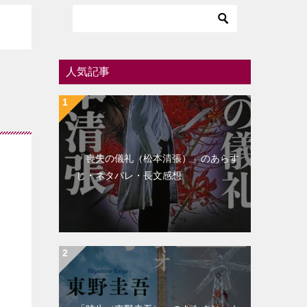
人気記事
「喪失の儀礼（松本清張）」のあらす
じ・ネタバレ・長文感想