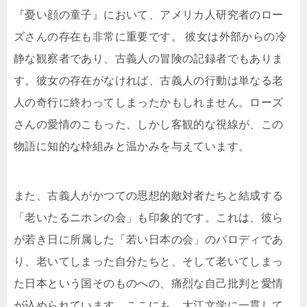
『憂い顔の童子』において、アメリカ人研究者のロー
ズさんの存在も非常に重要です。 彼女は外部からの冷
静な観察者であり、古義人の冒険の記録者でもありま
す。彼女の存在がなければ、古義人の行動は単なる老
人の奇行に終わってしまったかもしれません。ローズ
さんの愛情のこもった、しかし客観的な視線が、この
物語に知的な枠組みと温かみを与えています。
また、古義人がかつての思想的敵対者たちと結成する
「老いたるニホンの会」も印象的です。これは、彼ら
が若き日に所属した「若い日本の会」のパロディであ
り、老いてしまった自分たちと、そして老いてしまっ
た日本という国そのものへの、痛烈な自己批判と愛情
が込められています。ここにも、大江文学に一貫して