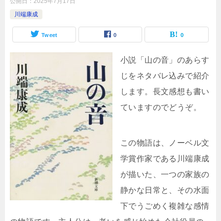
公開日：
2025年7月17日
川端康成
Tweet
0
0
小説「山の音」のあらす
じをネタバレ込みで紹介
します。長文感想も書い
ていますのでどうぞ。
この物語は、ノーベル文
学賞作家である川端康成
が描いた、一つの家族の
静かな日常と、その水面
下でうごめく複雑な感情