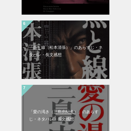
「点と線（松本清張）」のあらすじ・ネ
タバレ・長文感想
「愛の渇き（三島由紀夫）」のあらす
じ・ネタバレ・長文感想