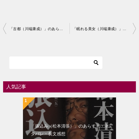
投
「古都（川端康成）」のあらすじ・ネタバレ・長文感想
「眠れる美女（川端康成）」のあらすじ・ネタバレ・長文感想
稿
ナ
ビ
ゲ
ー
シ
人気記事
ョ
ン
「張込み（松本清張）」のあらすじ・ネ
タバレ・長文感想