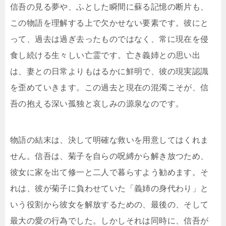
信吾の見る夢や、ふとした瞬間に蘇る記憶の断片も、
この物語を理解する上で欠かせない要素です。彼にと
って、過去は過ぎ去ったものではなく、常に現在を侵
食し続ける生々しい亡霊です。亡き義姉との思い出
は、妻との日常よりもはるかに鮮明で、彼の現実認識
を歪めていきます。この過去と現在の混濁こそが、信
吾の抱える深い孤独と哀しみの源泉なのです。
物語の結末は、決して明確な救いを用意してはくれま
せん。信吾は、菊子を自らの呪縛から解き放つため、
彼女に家を出て修一と二人で暮らすよう勧めます。そ
れは、彼が菊子に負わせていた「義姉の身代わり」と
いう役割から彼女を解放するための、最後の、そして
最大の愛の行為でした。しかしそれは同時に、信吾が