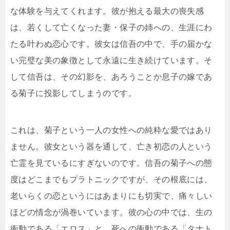
な体験を与えてくれます。彼が抱える最大の喪失感
は、若くして亡くなった妻・保子の姉への、生涯にわ
たる叶わぬ恋心です。彼女は信吾の中で、手の届かな
い完璧な美の象徴として永遠に生き続けています。そ
して信吾は、その幻影を、あろうことか息子の嫁であ
る菊子に投影してしまうのです。
これは、菊子という一人の女性への純粋な愛ではあり
ません。彼女という器を通して、亡き初恋の人という
亡霊を見ているにすぎないのです。信吾の菊子への態
度はどこまでもプラトニックですが、その根底には、
老いらくの恋というにはあまりにも切実で、痛々しい
ほどの情念が渦巻いています。彼の心の中では、生の
衝動である「エロス」と、死への衝動である「タナト