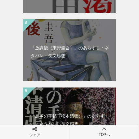
「放課後（東野圭吾）」のあらすじ・ネ
タバレ・長文感想
「黒革の手帖（松本清張）」のあらす
じ・ネタバレ・長文感想
TOPへ
シェア