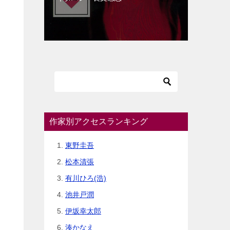
作家別アクセスランキング
東野圭吾
松本清張
有川ひろ(浩)
池井戸潤
伊坂幸太郎
湊かなえ