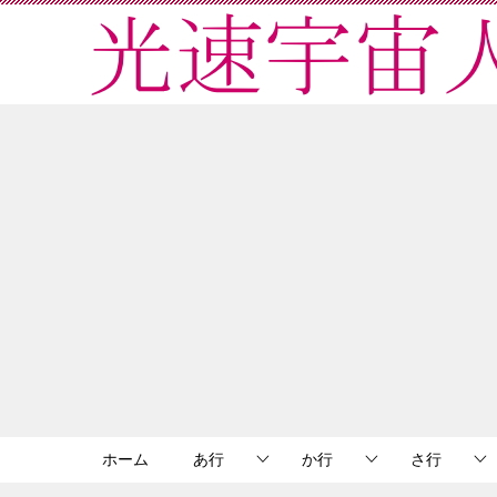
ホーム
あ行
か行
さ行