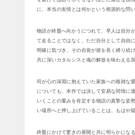
に、本当の友情とは何かという根源的な問
物語が終盤へ向かうにつれて、早人は自分
て走ることではなく、ただ自分として自由
明確に気づき、その自覚が彼を長く縛り続
共に深いカタルシスと魂の解放を味わえる
司が心の深淵に抱えていた家族への複雑な
についても、本作では決して安易な同情に
いくことの重みを肯定する物語の真摯な姿
い場所へと押し上げていることは、もはや
終盤にかけて驚きの展開と共に明らかにな