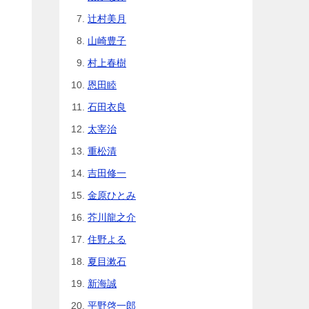
辻村美月
山崎豊子
村上春樹
恩田睦
石田衣良
太宰治
重松清
吉田修一
金原ひとみ
芥川龍之介
住野よる
夏目漱石
新海誠
平野啓一郎