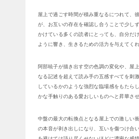
屋上で過ごす時間が積み重なるにつれて、
が、お互いの存在を確認し合うことで少し
かけている多くの読者にとっても、自分だ
ように響き、生きるための活力を与えてく
阿部暁子が描き出す空の色調の変化や、屋
なる記述を超えて読み手の五感すべてを刺
しているかのような強烈な臨場感をもたら
かな手触りのある愛おしいものへと昇華さ
中盤の最大の転換点となる屋上での激しい
の本音が剥き出しになり、互いを傷つけ合
を避けては語り尽くせないほどに濃密な感