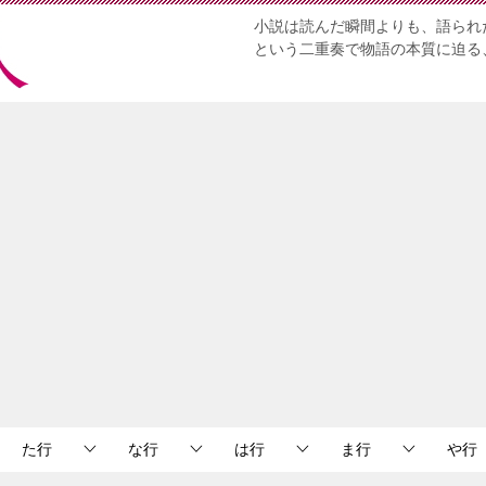
小説は読んだ瞬間よりも、語られ
という二重奏で物語の本質に迫る
た行
な行
は行
ま行
や行