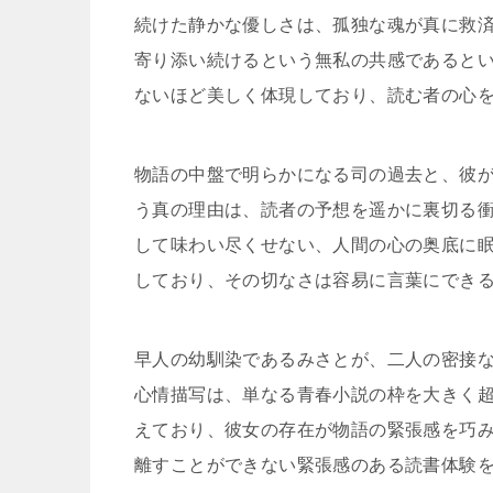
続けた静かな優しさは、孤独な魂が真に救
寄り添い続けるという無私の共感であると
ないほど美しく体現しており、読む者の心
物語の中盤で明らかになる司の過去と、彼
う真の理由は、読者の予想を遥かに裏切る
して味わい尽くせない、人間の心の奥底に
しており、その切なさは容易に言葉にでき
早人の幼馴染であるみさとが、二人の密接
心情描写は、単なる青春小説の枠を大きく
えており、彼女の存在が物語の緊張感を巧
離すことができない緊張感のある読書体験