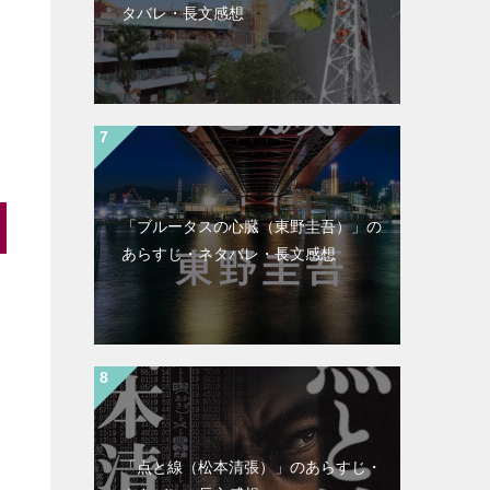
タバレ・長文感想
「ブルータスの心臓（東野圭吾）」の
あらすじ・ネタバレ・長文感想
「点と線（松本清張）」のあらすじ・