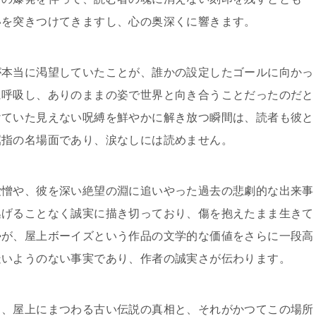
いを突きつけてきますし、心の奥深くに響きます。
が本当に渇望していたことが、誰かの設定したゴールに向かっ
に呼吸し、ありのままの姿で世界と向き合うことだったのだと
けていた見えない呪縛を鮮やかに解き放つ瞬間は、読者も彼と
屈指の名場面であり、涙なしには読めません。
愛憎や、彼を深い絶望の淵に追いやった過去の悲劇的な出来事
逃げることなく誠実に描き切っており、傷を抱えたまま生きて
勢が、屋上ボーイズという作品の文学的な価値をさらに一段高
疑いようのない事実であり、作者の誠実さが伝わります。
る、屋上にまつわる古い伝説の真相と、それがかつてこの場所