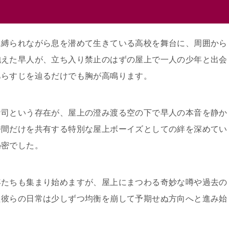
に縛られながら息を潜めて生きている高校を舞台に、周囲から
抱えた早人が、立ち入り禁止のはずの屋上で一人の少年と出会
あらすじを辿るだけでも胸が高鳴ります。
な司という存在が、屋上の澄み渡る空の下で早人の本音を静か
時間だけを共有する特別な屋上ボーイズとしての絆を深めてい
秘密でした。
年たちも集まり始めますが、屋上にまつわる奇妙な噂や過去の
た彼らの日常は少しずつ均衡を崩して予期せぬ方向へと進み始