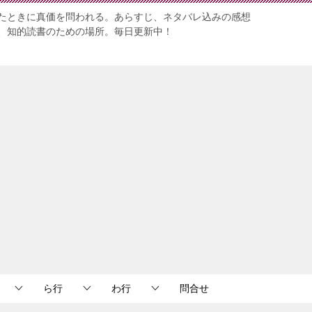
たときに真価を問われる。あらすじ、ネタバレ込みの感想
、知的読書のための場所。毎日更新中！
ら行
わ行
問合せ