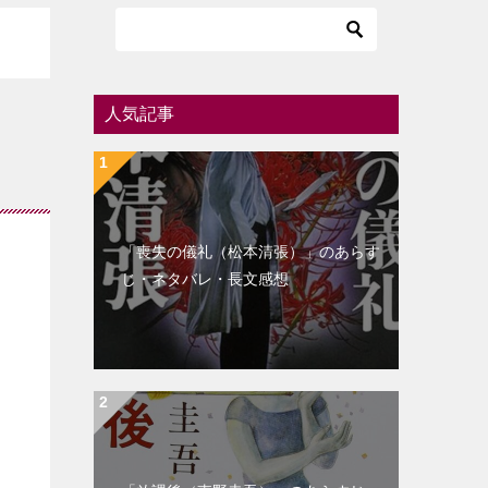
人気記事
「喪失の儀礼（松本清張）」のあらす
じ・ネタバレ・長文感想