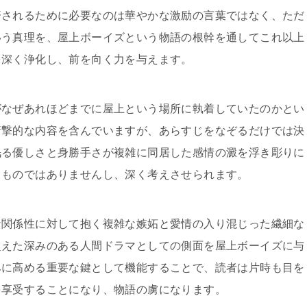
済されるために必要なのは華やかな激励の言葉ではなく、ただ
いう真理を、屋上ボーイズという物語の根幹を通してこれ以上
を深く浄化し、前を向く力を与えます。
がなぜあれほどまでに屋上という場所に執着していたのかとい
衝撃的な内容を含んでいますが、あらすじをなぞるだけでは決
眠る優しさと身勝手さが複雑に同居した感情の澱を浮き彫りに
るものではありませんし、深く考えさせられます。
な関係性に対して抱く複雑な嫉妬と愛情の入り混じった繊細な
超えた深みのある人間ドラマとしての側面を屋上ボーイズに与
みに高める重要な鍵として機能することで、読者は片時も目を
を享受することになり、物語の虜になります。