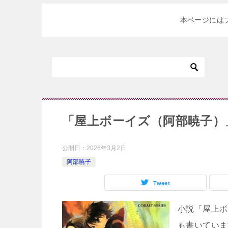
本ページには
「屋上ボーイズ（阿部暁子）
公開日：
2026年3月2日
阿部暁子
Tweet
小説「屋上ボ
も書いていま