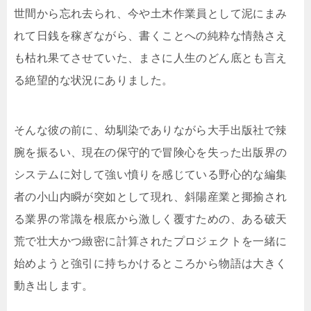
世間から忘れ去られ、今や土木作業員として泥にまみ
れて日銭を稼ぎながら、書くことへの純粋な情熱さえ
も枯れ果てさせていた、まさに人生のどん底とも言え
る絶望的な状況にありました。
そんな彼の前に、幼馴染でありながら大手出版社で辣
腕を振るい、現在の保守的で冒険心を失った出版界の
システムに対して強い憤りを感じている野心的な編集
者の小山内瞬が突如として現れ、斜陽産業と揶揄され
る業界の常識を根底から激しく覆すための、ある破天
荒で壮大かつ緻密に計算されたプロジェクトを一緒に
始めようと強引に持ちかけるところから物語は大きく
動き出します。