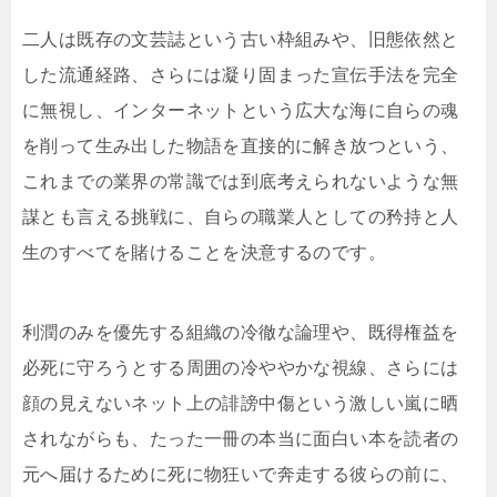
二人は既存の文芸誌という古い枠組みや、旧態依然と
した流通経路、さらには凝り固まった宣伝手法を完全
に無視し、インターネットという広大な海に自らの魂
を削って生み出した物語を直接的に解き放つという、
これまでの業界の常識では到底考えられないような無
謀とも言える挑戦に、自らの職業人としての矜持と人
生のすべてを賭けることを決意するのです。
利潤のみを優先する組織の冷徹な論理や、既得権益を
必死に守ろうとする周囲の冷ややかな視線、さらには
顔の見えないネット上の誹謗中傷という激しい嵐に晒
されながらも、たった一冊の本当に面白い本を読者の
元へ届けるために死に物狂いで奔走する彼らの前に、