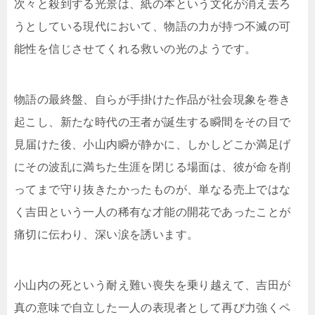
次々と殺到する光景は、紙の本という文化が消え去ろ
うとしている現代において、物語の力が持つ不滅の可
能性を信じさせてくれる救いの光のようです。
物語の最終盤、自らが手掛けた作品が社会現象を巻き
起こし、新たな時代の王者が誕生する瞬間をその目で
見届けた後、小山内瞬が静かに、しかしどこか満足げ
にその波乱に満ちた生涯を閉じる場面は、彼が命を削
ってまで守り抜きたかったものが、単なる売上ではな
く吉田という一人の稀有な才能の開花であったことが
痛切に伝わり、深い涙を誘います。
小山内の死という耐え難い喪失を乗り越えて、吉田が
真の意味で自立した一人の表現者として再び力強くペ