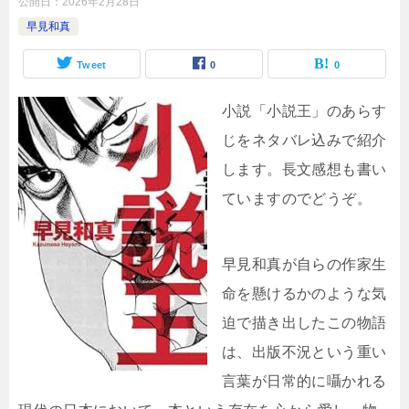
公開日：
2026年2月28日
早見和真
Tweet
0
0
小説「小説王」のあらす
じをネタバレ込みで紹介
します。長文感想も書い
ていますのでどうぞ。
早見和真が自らの作家生
命を懸けるかのような気
迫で描き出したこの物語
は、出版不況という重い
言葉が日常的に囁かれる