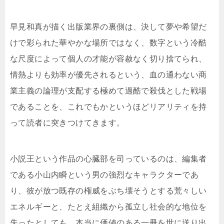
早見和真が描く出版業界の裏側は、決して夢や希望だ
けで彩られた華やかな場所ではなく、数字という冷酷
な尺度によって個人の才能が容赦なく切り捨てられ、
情熱よりも効率が優先されるという、血の通わない商
業主義の論理が支配する極めて過酷で殺伐とした戦場
であることを、これでもかというほどリアリティを持
って読者に突きつけてきます。
小説王という作品の心臓部を司っているのは、編集者
である小山内瞬という男の強烈なキャラクターであ
り、彼が放つ既存の権威をぶち壊そうとする荒々しい
エネルギーと、たとえ組織から孤立し社会的な地位を
失ったとしても、本当に価値のある一冊を世に送り出