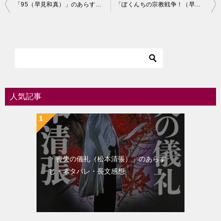
投
「95（早見和真）」のあらすじ・ネタバレ・長文感想
「ぼくんちの宗教戦争！（早見和真）」のあらすじ・ネタバレ・長文感想
稿
ナ
ビ
ゲ
ー
シ
人気記事
ョ
ン
「喪失の儀礼（松本清張）」のあらす
じ・ネタバレ・長文感想