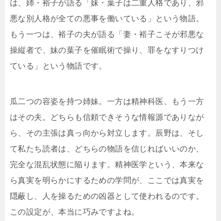
は、姉・裕子が語る「妹・葉子は二重人格であり、邪
悪な別人格が全ての悪事を働いている」という物語。
もう一つは、裕子の夫が語る「妻・裕子こそが邪悪な
操縦者で、妹の葉子を催眠術で操り、罪をなすりつけ
ている」という物語です。
瓜二つの容姿を持つ姉妹。一方は精神科医、もう一方
はその夫。どちらも信頼できそうな情報源でありなが
ら、その主張は真っ向から対立します。辰野は、そし
て私たち読者は、どちらの物語を信じればいいのか、
完全な混乱状態に陥ります。精神医学という、本来な
ら真実を明らかにするための学問が、ここでは真実を
隠蔽し、人を操るための凶器として使われるのです。
この設定が、本当に巧みですよね。