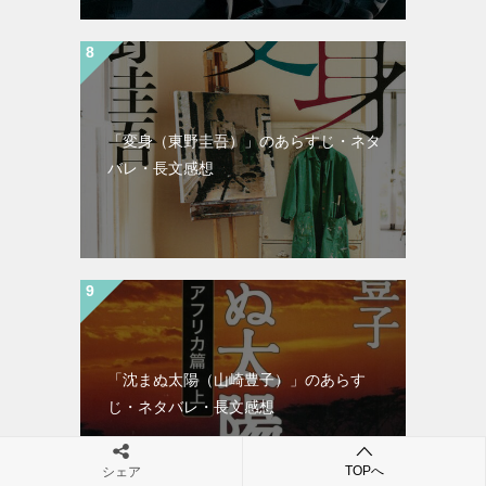
「変身（東野圭吾）」のあらすじ・ネタ
バレ・長文感想
「沈まぬ太陽（山崎豊子）」のあらす
じ・ネタバレ・長文感想
TOPへ
シェア