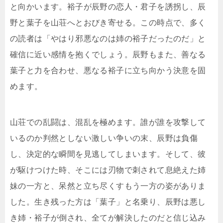
と向かいます。裕子が辰野の恋人・君子を誘拐し、辰
野と葉子を山荘へとおびき寄せる。この時点で、多く
の読者は「やはり邪悪なのは姉の裕子だったのだ」と
確信に近い感情を抱くでしょう。辰野もまた、善なる
葉子と力を合わせ、悪なる裕子に立ち向かう決意を固
めます。
山荘での乱闘は、混乱を極めます。誰が誰を攻撃して
いるのか判然としない激しい争いの末、辰野は負傷
し、決定的な瞬間を見逃してしまいます。そして、彼
が駆けつけた時、そこには刃物で刺されて息絶えた姉
妹の一方と、呆然と立ち尽くすもう一方の姿がありま
した。生き残った方は「葉子」と名乗り、辰野は悪し
き姉・裕子が倒され、全てが解決したのだと信じ込み