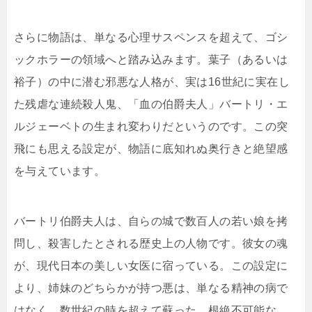
さらに物語は、単なる心理サスペンスを超えて、ゴシ
ックホラーの領域へと踏み込みます。葉子（あるいは
裕子）の中に潜む邪悪な人格が、実は16世紀に実在し
た残虐な連続殺人鬼、「血の伯爵夫人」バートリ・エ
ルジェーベトの生まれ変わりだというのです。この突
飛にも思える設定が、物語に底知れぬ奥行きと絶望感
を与えています。
バートリ伯爵夫人は、自らの城で数百人の若い娘を拷
問し、殺害したとされる歴史上の人物です。彼女の魂
が、現代日本の美しい女医に宿っている。この設定に
より、姉妹のどちらかが持つ悪は、単なる精神の病で
はなく、数世紀の時を超えて蘇った、根絶不可能な