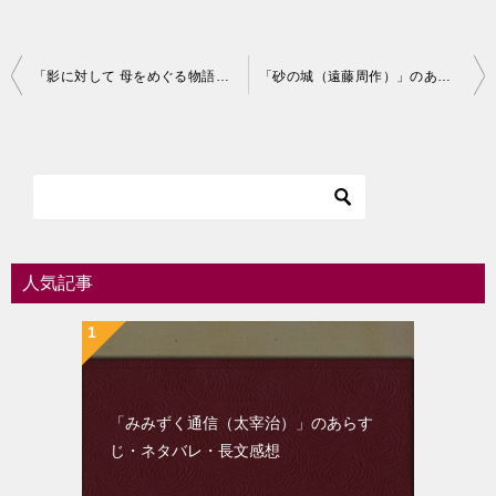
投
「影に対して 母をめぐる物語（遠藤周作）」のあらすじ・ネタバレ・長文感想
「砂の城（遠藤周作）」のあらすじ・ネタバレ・長文感想
稿
ナ
ビ
ゲ
ー
シ
人気記事
ョ
ン
「みみずく通信（太宰治）」のあらす
じ・ネタバレ・長文感想