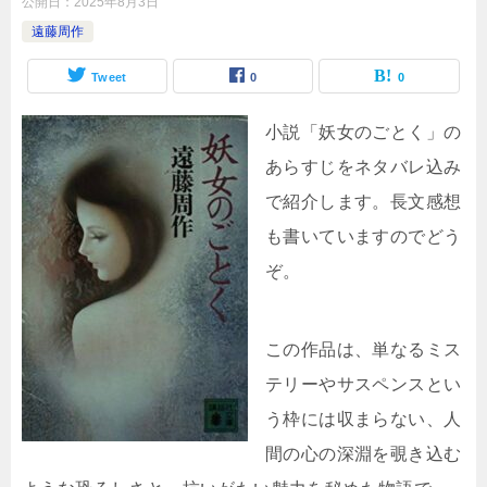
公開日：
2025年8月3日
遠藤周作
Tweet
0
0
小説「妖女のごとく」の
あらすじをネタバレ込み
で紹介します。長文感想
も書いていますのでどう
ぞ。
この作品は、単なるミス
テリーやサスペンスとい
う枠には収まらない、人
間の心の深淵を覗き込む