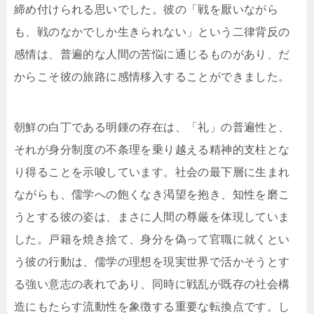
締め付けられる思いでした。彼の「戦を厭いながら
も、戦のなかでしか生きられない」という二律背反の
感情は、普遍的な人間の苦悩に通じるものがあり、だ
からこそ彼の旅路に感情移入することができました。
朝鮮の白丁である明鍾の存在は、「礼」の普遍性と、
それが身分制度の不条理を乗り越える精神的支柱とな
り得ることを示唆しています。社会の最下層に生まれ
ながらも、儒学への飽くなき渇望を抱き、知性を磨こ
うとする彼の姿は、まさに人間の尊厳を体現していま
した。戸籍を焼き捨て、身分を偽って官職に就くとい
う彼の行動は、儒学の理想を現実世界で活かそうとす
る強い意志の表れであり、同時に戦乱が既存の社会構
造にもたらす流動性を象徴する重要な転換点です。し