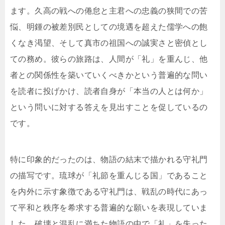
ます。久高の戦への倦怠と主君への忠義の狭間での苦
悩、明鍾の被差別民としての境遇を超えた儒学への飽
くなき渇望、そして真市の祖国への誠実さと密偵とし
ての務め。彼らの旅路は、人間が「礼」を重んじ、他
者との関係性を築いていくべきかという普遍的な問い
を読者に投げかけ、読者自身が「本当の人とは何か」
という問いに対する答えを見出すことを促しているの
です。
特に印象的だったのは、物語の結末で描かれる守礼門
の描写です。琉球が「礼節を重んじる国」であること
を内外に示す象徴である守礼門は、戦乱の時代にあっ
て平和と秩序を希求する普遍的な願いを表現していま
した。破壊と混乱に満ちた物語の中で「礼」を失った