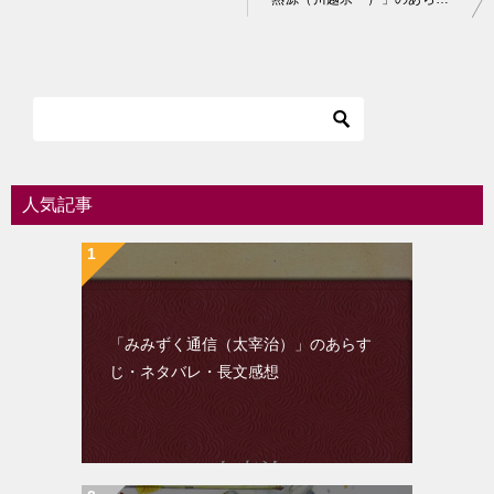
稿
ナ
ビ
ゲ
ー
シ
人気記事
ョ
ン
「みみずく通信（太宰治）」のあらす
じ・ネタバレ・長文感想