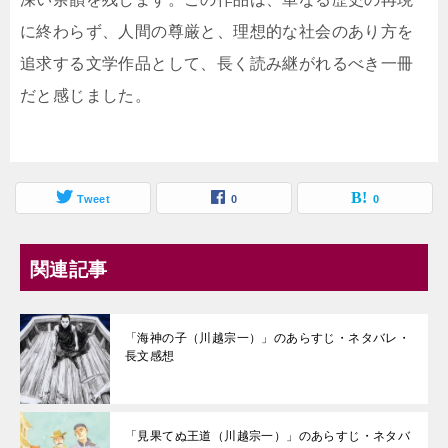
に終わらず、人間の尊厳と、理想的な社会のあり方を
追求する文学作品として、長く読み継がれるべき一冊
だと感じました。
Tweet
0
0
関連記事
「海神の子（川越宗一）」のあらすじ・ネタバレ・
長文感想
「見果てぬ王道（川越宗一）」のあらすじ・ネタバ