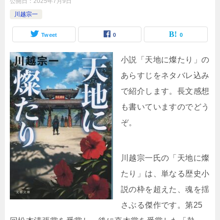
公開日：
2025年7月9日
川越宗一
Tweet
0
0
小説「天地に燦たり」の
あらすじをネタバレ込み
で紹介します。長文感想
も書いていますのでどう
ぞ。
川越宗一氏の「天地に燦
たり」は、単なる歴史小
説の枠を超えた、魂を揺
さぶる傑作です。第25