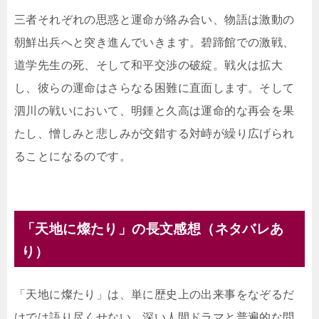
三者それぞれの思惑と運命が絡み合い、物語は激動の
朝鮮出兵へと突き進んでいきます。碧蹄館での激戦、
道学先生の死、そして和平交渉の破綻。戦火は拡大
し、彼らの運命はさらなる困難に直面します。そして
泗川の戦いにおいて、明鍾と久高は運命的な再会を果
たし、憎しみと悲しみが交錯する対峙が繰り広げられ
ることになるのです。
「天地に燦たり」の長文感想（ネタバレあ
り）
「天地に燦たり」は、単に歴史上の出来事をなぞるだ
けでは語り尽くせない、深い人間ドラマと普遍的な問