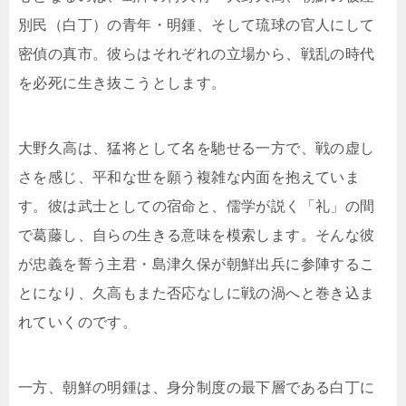
別民（白丁）の青年・明鍾、そして琉球の官人にして
密偵の真市。彼らはそれぞれの立場から、戦乱の時代
を必死に生き抜こうとします。
大野久高は、猛将として名を馳せる一方で、戦の虚し
さを感じ、平和な世を願う複雑な内面を抱えていま
す。彼は武士としての宿命と、儒学が説く「礼」の間
で葛藤し、自らの生きる意味を模索します。そんな彼
が忠義を誓う主君・島津久保が朝鮮出兵に参陣するこ
とになり、久高もまた否応なしに戦の渦へと巻き込ま
れていくのです。
一方、朝鮮の明鍾は、身分制度の最下層である白丁に