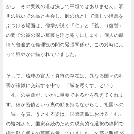
かし、その実践の道は決して平坦ではありません。泗
川の戦いで久高と再会し、師の仇として激しい憎悪を
ぶつける場面は、儒学が説く「仁」と「義」（復讐）
の間での彼の深い葛藤を浮き彫りにします。個人の感
情と普遍的な倫理観の間の緊張関係が、この対峙によ
って鮮やかに描かれていました。
そして、琉球の官人・真市の存在は、異なる国々の利
害が複雑に交錯する中で、「誠を尽くす」という
「礼」の実践が、いかに重要であるかを教えてくれま
す。彼が密偵という裏の顔を持ちながらも、祖国への
「誠」を貫こうとする姿は、国際関係における「礼」
の複雑さと、国家存続のための現実的な選択の狭間で
揺れ動く個人の葛藤を示していました。久高と明鍾が