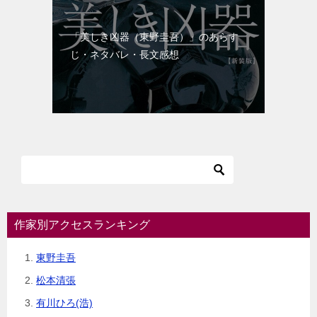
「美しき凶器（東野圭吾）」のあらす
じ・ネタバレ・長文感想
作家別アクセスランキング
東野圭吾
松本清張
有川ひろ(浩)