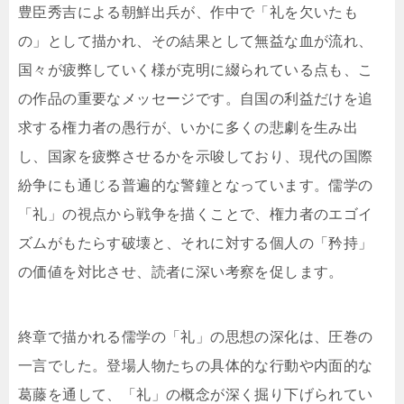
豊臣秀吉による朝鮮出兵が、作中で「礼を欠いたも
の」として描かれ、その結果として無益な血が流れ、
国々が疲弊していく様が克明に綴られている点も、こ
の作品の重要なメッセージです。自国の利益だけを追
求する権力者の愚行が、いかに多くの悲劇を生み出
し、国家を疲弊させるかを示唆しており、現代の国際
紛争にも通じる普遍的な警鐘となっています。儒学の
「礼」の視点から戦争を描くことで、権力者のエゴイ
ズムがもたらす破壊と、それに対する個人の「矜持」
の価値を対比させ、読者に深い考察を促します。
終章で描かれる儒学の「礼」の思想の深化は、圧巻の
一言でした。登場人物たちの具体的な行動や内面的な
葛藤を通して、「礼」の概念が深く掘り下げられてい