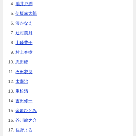
池井戸潤
伊坂幸太郎
湊かなえ
辻村美月
山崎豊子
村上春樹
恩田睦
石田衣良
太宰治
重松清
吉田修一
金原ひとみ
芥川龍之介
住野よる