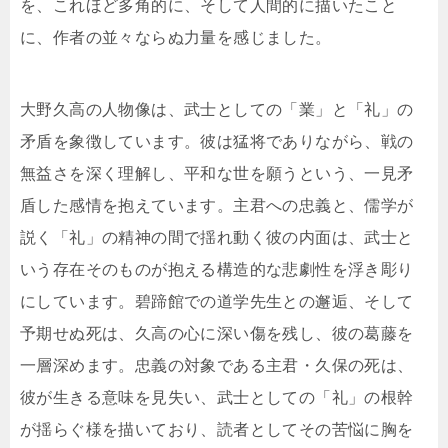
を、これほど多角的に、そして人間的に描いたこと
に、作者の並々ならぬ力量を感じました。
大野久高の人物像は、武士としての「業」と「礼」の
矛盾を象徴しています。彼は猛将でありながら、戦の
無益さを深く理解し、平和な世を願うという、一見矛
盾した感情を抱えています。主君への忠義と、儒学が
説く「礼」の精神の間で揺れ動く彼の内面は、武士と
いう存在そのものが抱える構造的な悲劇性を浮き彫り
にしています。碧蹄館での道学先生との邂逅、そして
予期せぬ死は、久高の心に深い傷を残し、彼の葛藤を
一層深めます。忠義の対象である主君・久保の死は、
彼が生きる意味を見失い、武士としての「礼」の根幹
が揺らぐ様を描いており、読者としてその苦悩に胸を