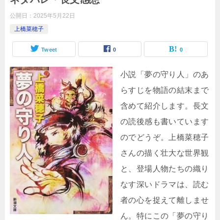
公開日：
2025年5月22日
上橋菜穂子
Tweet
0
0
小説「夢の守り人」のあ
らすじを物語の結末まで
含めて紹介します。長文
の読後感も書いています
のでどうぞ。上橋菜穂子
さんの描く壮大な世界観
と、登場人物たちの織り
なす深いドラマは、読む
者の心を捉えて離しませ
ん。特にこの「夢の守り