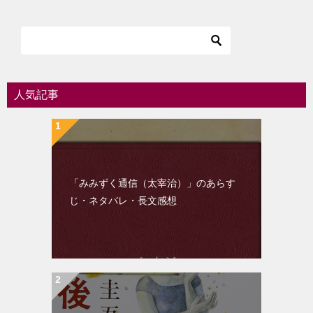
ナ
ビ
ゲ
ー
シ
人気記事
ョ
ン
「みみずく通信（太宰治）」のあらす
じ・ネタバレ・長文感想