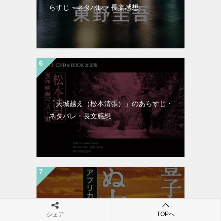
らすじ・ネタバレ・長文感想
「天城越え（松本清張）」のあらすじ・
ネタバレ・長文感想
「沈まぬ太陽（山崎豊子）」のあらす
TOPへ
シェア