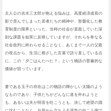
主人公の吉水三太郎が抱える悩みは、高度経済成長の
影で歪んでしまった若者たちの精神や、形骸化した教
育制度の限界といった、当時の社会が直面していた深
刻な課題を如実に反映していますが、それらを単なる
社会批判に終わらせることなく、あくまで一人の父親
の視点から、生活に根ざした言葉で語り直している点
に、この「夕ごはんたべた？」という物語の普遍的な
価値が宿っています。
妻である玉子の存在はこの物語の輝かしい太陽のよう
なものであり、子供たちがどんなに道を外れようと
も、あるいは夫が弱音を吐こうとも、決して絶望の淵
に沈むことなく、台所から立ち上る湯気の向こう側で