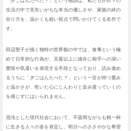
「夕ごはんたべた？」という物語は、私たちが日々の
生活の中で見失いがちな本当の優しさや、家族の絆の
在り方を、温かくも鋭い視点で問いかけてくる名作で
す。
田辺聖子が描く独特の世界観の中では、食事という極
めて日常的な行為が、言葉以上に雄弁に相手への深い
愛情や気遣いを表現する手段となっており、読み進め
るうちに「夕ごはんたべた？」という一言が持つ重み
と温かさが、乾いた心にじんわりと染み渡っていくの
を感じずにはいられません。
混沌とした現代社会において、不器用ながらも精一杯
に生きる人々の姿を肯定し、明日へのささやかな希望