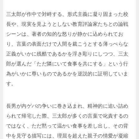
三太郎が作中で対峙する、形式主義に凝り固まった校
長や、現実を見ようとしない教育評論家たちとの論戦
シーンは、著者の知的な怒りが静かに込められてお
り、言葉の表面だけで人間を裁こうとする薄っぺらな
正義がいかに残酷であるかを浮き彫りにしつつ、三太
郎が選んだ「ただ隣にいて食事を共にする」という行
為がいかに尊いものであるかを逆説的に証明していま
す。
長男が内ゲバの争いに巻き込まれ、精神的に追い詰め
られて帰宅した際、三太郎が多くの言葉で叱責するの
ではなく、ただ黙って温かい食事を差し出し、その背
中を見守る描写には、理屈を超えた親子の情愛が凝縮