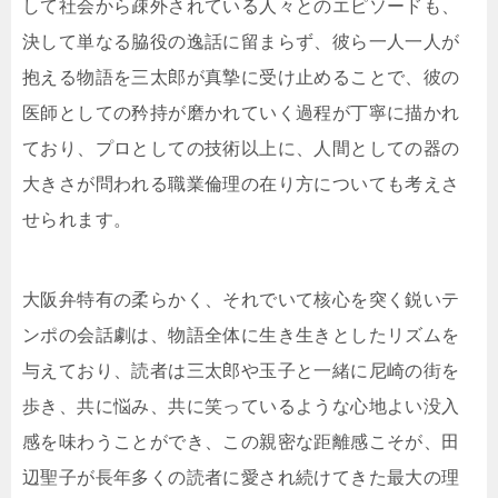
して社会から疎外されている人々とのエピソードも、
決して単なる脇役の逸話に留まらず、彼ら一人一人が
抱える物語を三太郎が真摯に受け止めることで、彼の
医師としての矜持が磨かれていく過程が丁寧に描かれ
ており、プロとしての技術以上に、人間としての器の
大きさが問われる職業倫理の在り方についても考えさ
せられます。
大阪弁特有の柔らかく、それでいて核心を突く鋭いテ
ンポの会話劇は、物語全体に生き生きとしたリズムを
与えており、読者は三太郎や玉子と一緒に尼崎の街を
歩き、共に悩み、共に笑っているような心地よい没入
感を味わうことができ、この親密な距離感こそが、田
辺聖子が長年多くの読者に愛され続けてきた最大の理