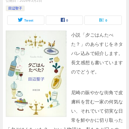
公開日：
2026年3月2日
田辺聖子
Tweet
0
0
小説「夕ごはんたべ
た？」のあらすじをネタ
バレ込みで紹介します。
長文感想も書いています
のでどうぞ。
尼崎の賑やかな街角で皮
膚科を営む一家の何気な
い、それでいて切実な日
常を鮮やかに切り取った