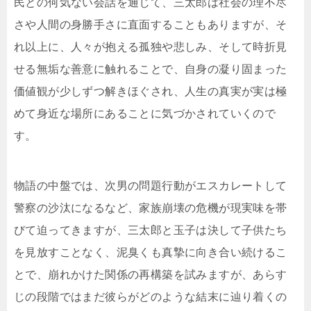
民との何気ない会話を通じて、三太郎は社会の理不尽
さや人間の身勝手さに直面することもありますが、そ
れ以上に、人々が抱える孤独や悲しみ、そして時折見
せる無垢な善意に触れることで、自身の凝り固まった
価値観が少しずつ解きほぐされ、人生の真実が実は極
めて身近な場所にあることに気づかされていくので
す。
物語の中盤では、次男の問題行動がエスカレートして
警察の沙汰になるなど、家族崩壊の危機が現実味を帯
びて迫ってきますが、三太郎と玉子は決して子供たち
を見放すことなく、泥臭くも真摯に向き合い続けるこ
とで、崩れかけた関係の再構築を試みますが、あらす
じの段階ではまだ彼らがどのような結末に辿り着くの