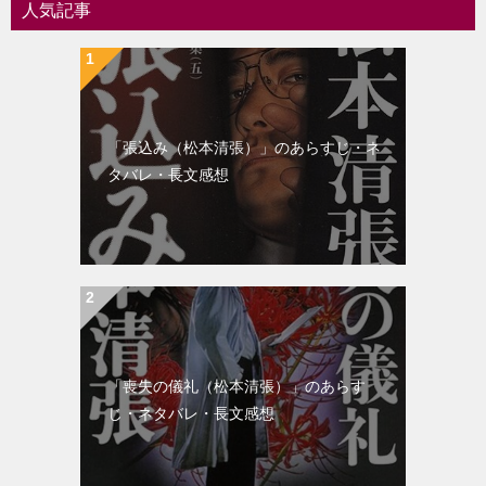
シ
人気記事
ョ
ン
「張込み（松本清張）」のあらすじ・ネ
タバレ・長文感想
「喪失の儀礼（松本清張）」のあらす
じ・ネタバレ・長文感想