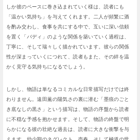
しか彼のペースに巻き込まれていく様は、読者にも
「温かい気持ち」を与えてくれます。二人が頻繁に酒
を酌み交わし、食事を共にする中で、互いに深い信頼
を置く「バディ」のような関係を築いていく過程は、
丁寧に、そして瑞々しく描かれています。彼らの関係
性が深まっていくにつれて、読者もまた、その絆を温
かく見守る気持ちになるでしょう。
しかし、物語は単なるコミカルな日常描写だけでは終
わりません。遠田薫の陽気さの裏に潜む「墨痕のごと
き底なしの黒さ」という描写は、物語の序盤から読者
に不穏な予感を抱かせます。そして、物語の終盤で明
らかになる彼の壮絶な過去は、読者に大きな衝撃を与
えます。幼少期のネグレクト、売春、そして極道の世