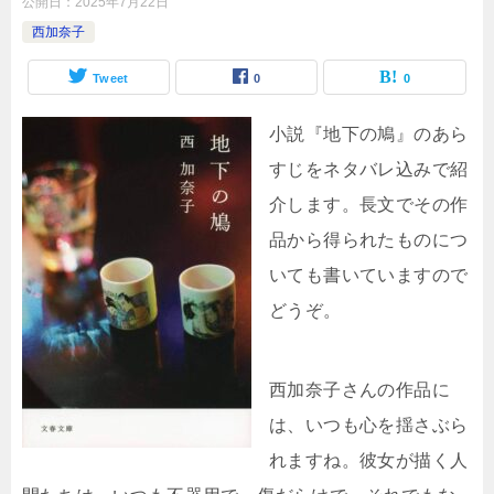
公開日：
2025年7月22日
西加奈子
Tweet
0
0
小説『地下の鳩』のあら
すじをネタバレ込みで紹
介します。長文でその作
品から得られたものにつ
いても書いていますので
どうぞ。
西加奈子さんの作品に
は、いつも心を揺さぶら
れますね。彼女が描く人