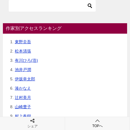
作家別アクセスランキング
東野圭吾
松本清張
有川ひろ(浩)
池井戸潤
伊坂幸太郎
湊かなえ
辻村美月
山崎豊子
村上春樹
恩田睦
TOPへ
シェア