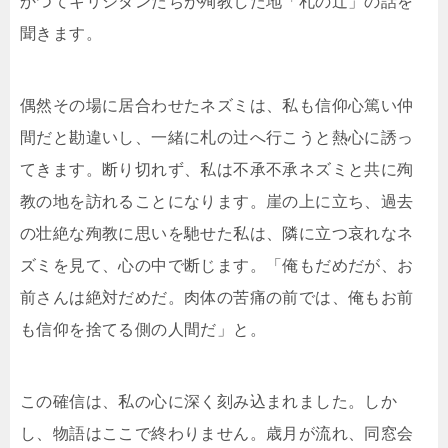
かつてキリシタンたちが殉教した地「札の辻」の話を
聞きます。
偶然その場に居合わせたネズミは、私も信仰心篤い仲
間だと勘違いし、一緒に札の辻へ行こうと熱心に誘っ
てきます。断り切れず、私は不承不承ネズミと共に殉
教の地を訪れることになります。崖の上に立ち、過去
の壮絶な殉教に思いを馳せた私は、隣に立つ哀れなネ
ズミを見て、心の中で断じます。「俺もだめだが、お
前さんは絶対だめだ。肉体の苦痛の前では、俺もお前
も信仰を捨てる側の人間だ」と。
この確信は、私の心に深く刻み込まれました。しか
し、物語はここで終わりません。歳月が流れ、同窓会