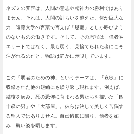
ネズミの変容は、人間の意志や精神力の勝利ではあり
ません。それは、人間の計らいを越えた、何か巨大な
力、遠藤文学の言葉で言えば「恩寵」としか呼びよう
のないものの働きです。そして、その恩寵は、強者や
エリートではなく、最も弱く、見捨てられた者にこそ
注がれるのだと、物語は静かに示唆しています。
この「弱者のための神」というテーマは、『哀歌』に
収録された他の短編にも繰り返し現れます。例えば、
結核を病み、死の恐怖に苛まれる男たちを描いた「四
十歳の男」や「大部屋」。彼らは決して美しく苦悩す
る聖人ではありません。自己憐憫に陥り、他者を妬
み、醜い姿を晒します。