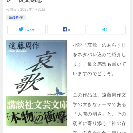
公開日：
2025年7月31日
遠藤周作
Tweet
0
0
小説「哀歌」のあらすじ
をネタバレ込みで紹介し
ます。長文感想も書いて
いますのでどうぞ。
この作品は、遠藤周作文
学の大きなテーマである
「人間の弱さ」と、その
弱者に寄り添う「神の存
在」を真正面から描いた