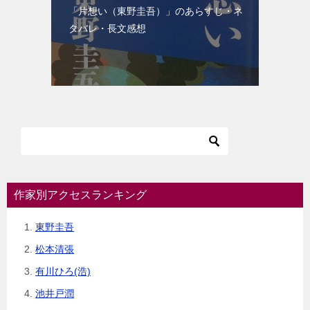
「片想い（東野圭吾）」のあらすじ・ネ
タバレ・長文感想
作家別アクセスランキング
東野圭吾
松本清張
有川ひろ(浩)
池井戸潤