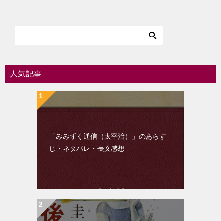
ナ
ビ
ゲ
ー
シ
人気記事
ョ
ン
「みみずく通信（太宰治）」のあらす
じ・ネタバレ・長文感想