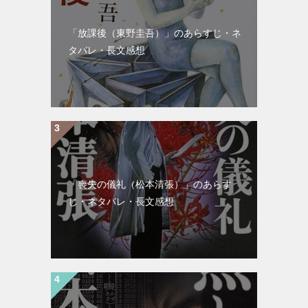
「放課後（東野圭吾）」のあらすじ・ネ
タバレ・長文感想
「喪失の儀礼（松本清張）」のあらす
じ・ネタバレ・長文感想