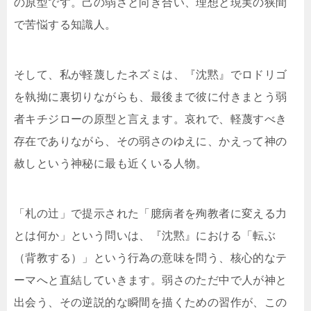
の原型です。己の弱さと向き合い、理想と現実の狭間
で苦悩する知識人。
そして、私が軽蔑したネズミは、『沈黙』でロドリゴ
を執拗に裏切りながらも、最後まで彼に付きまとう弱
者キチジローの原型と言えます。哀れで、軽蔑すべき
存在でありながら、その弱さのゆえに、かえって神の
赦しという神秘に最も近くいる人物。
「札の辻」で提示された「臆病者を殉教者に変える力
とは何か」という問いは、『沈黙』における「転ぶ
（背教する）」という行為の意味を問う、核心的なテ
ーマへと直結していきます。弱さのただ中で人が神と
出会う、その逆説的な瞬間を描くための習作が、この