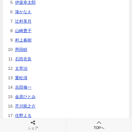
伊坂幸太郎
湊かなえ
辻村美月
山崎豊子
村上春樹
恩田睦
石田衣良
太宰治
重松清
吉田修一
金原ひとみ
芥川龍之介
住野よる
夏目漱石
TOPへ
シェア