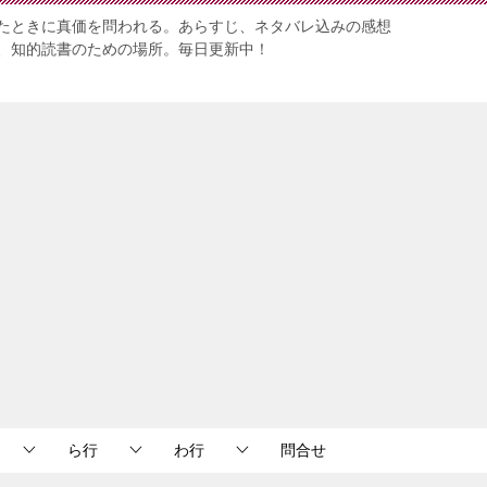
たときに真価を問われる。あらすじ、ネタバレ込みの感想
、知的読書のための場所。毎日更新中！
ら行
わ行
問合せ