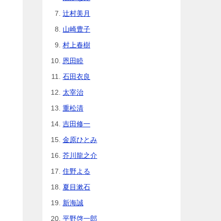
辻村美月
山崎豊子
村上春樹
恩田睦
石田衣良
太宰治
重松清
吉田修一
金原ひとみ
芥川龍之介
住野よる
夏目漱石
新海誠
平野啓一郎