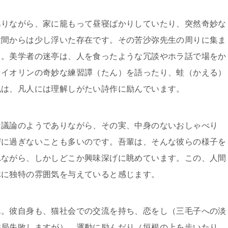
ありながら、家に籠もって昼寝ばかりしていたり、突然奇妙な
世間からは少し浮いた存在です。その苦沙弥先生の周りに集ま
り。美学者の迷亭は、人を食ったような冗談やホラ話で場をか
ァイオリンの奇妙な練習譚（たん）を語ったり、蛙（かえる）
風は、凡人には理解しがたい詩作に励んでいます。
な議論のようでありながら、その実、中身のないおしゃべり
びに過ぎないことも多いのです。吾輩は、そんな彼らの様子を
れながら、しかしどこか興味深げに眺めています。この、人間
体に独特の雰囲気を与えていると感じます。
ん。彼自身も、猫社会での交流を持ち、恋をし（三毛子への淡
結局失敗しますが）、運動に励んだり（垣根の上を歩いたり、