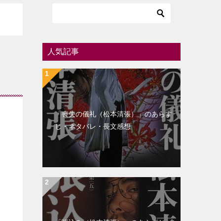
人気記事
「喪失の儀礼（松本清張）」のあらす
じ・ネタバレ・長文感想