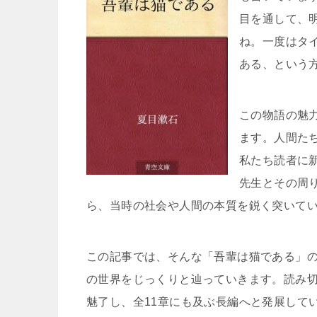
目を通して、
ね。一度はタ
ある、という
この物語の魅
ます。人間た
私たち読者に
先生とその周
ら、当時の社会や人間の本質を鋭く突いて
この記事では、そんな「吾輩は猫である」
の世界をじっくりと辿っていきます。読み
魅了し、全11章にも及ぶ長編へと発展して