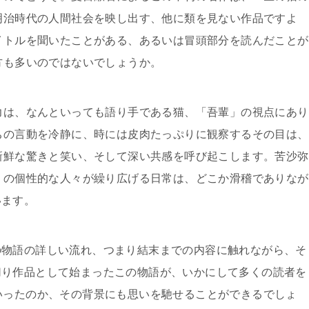
明治時代の人間社会を映し出す、他に類を見ない作品ですよ
イトルを聞いたことがある、あるいは冒頭部分を読んだことが
方も多いのではないでしょうか。
力は、なんといっても語り手である猫、「吾輩」の視点にあり
ちの言動を冷静に、時には皮肉たっぷりに観察するその目は、
新鮮な驚きと笑い、そして深い共感を呼び起こします。苦沙弥
りの個性的な人々が繰り広げる日常は、どこか滑稽でありなが
います。
の物語の詳しい流れ、つまり結末までの内容に触れながら、そ
切り作品として始まったこの物語が、いかにして多くの読者を
いったのか、その背景にも思いを馳せることができるでしょ