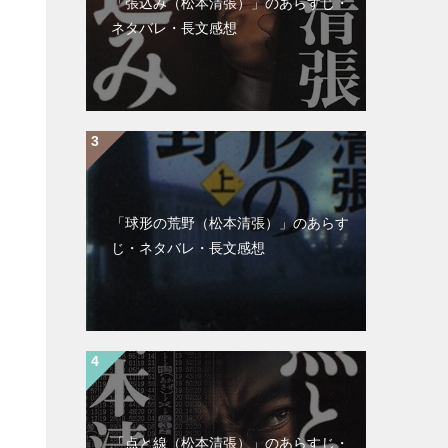
「張込み（松本清張）」のあらすじ・
ネタバレ・長文感想
「球形の荒野（松本清張）」のあらす
じ・ネタバレ・長文感想
「点と線（松本清張）」のあらすじ・