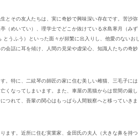
先生とその友人たちは、実に奇妙で興味深い存在です。苦沙弥
迷亭（めいてい）、理学士でどこか抜けている水島寒月（みず
ち とうふう）といった面々が頻繁に出入りし、他愛のないお
らの会話に耳を傾け、人間の見栄や虚栄心、知識人たちの奇妙
ます。特に、二絃琴の師匠の家に住む美しい雌猫、三毛子には
に亡くなってしまいます。また、車屋の黒猫からは世間の厳し
むにつれて、吾輩の関心はもっぱら人間観察へと移っていきま
こります。近所に住む実業家、金田氏の夫人（大きな鼻を持つ