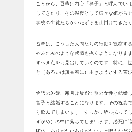
ことから、吾輩は内心「鼻子」と呼んでい
してきたり、その報復として様々な嫌がら
学校の生徒たちがいたずらを仕掛けてきた
吾輩は、こうした人間たちの行動を観察す
や哀れみのような感情も抱くようになりま
すべき点をも見出していくのです。特に、
と（あるいは無頓着に）生きようとする苦
物語の終盤、寒月は故郷で別の女性と結婚し
富子と結婚することになります。その祝宴
り飲んでしまいます。すっかり酔っ払って
ずがめ）の中に落ちてしまいます。必死に
陀仏。ありがたいありがたい」と唱えなが