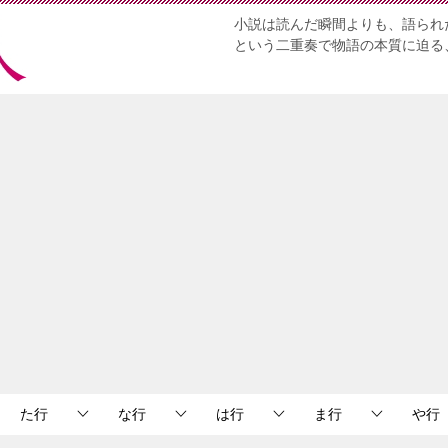
小説は読んだ瞬間よりも、語られ
という二重奏で物語の本質に迫る
た行
な行
は行
ま行
や行