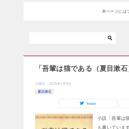
本ページには
「吾輩は猫である（夏目漱石
公開日：
2025年2月9日
夏目漱石
Tweet
小説「吾輩は
も書いていま