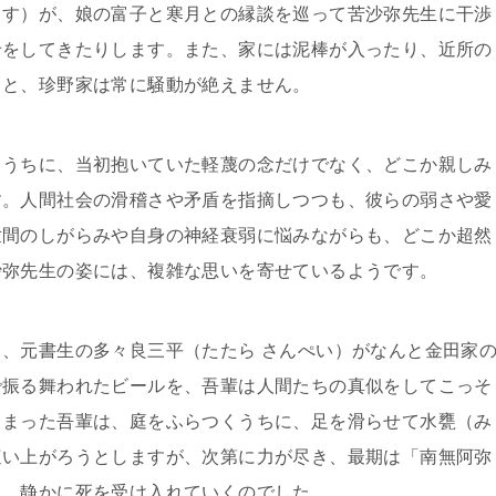
ます）が、娘の富子と寒月との縁談を巡って苦沙弥先生に干渉
せをしてきたりします。また、家には泥棒が入ったり、近所の
りと、珍野家は常に騒動が絶えません。
るうちに、当初抱いていた軽蔑の念だけでなく、どこか親しみ
す。人間社会の滑稽さや矛盾を指摘しつつも、彼らの弱さや愛
世間のしがらみや自身の神経衰弱に悩みながらも、どこか超然
沙弥先生の姿には、複雑な思いを寄せているようです。
、元書生の多々良三平（たたら さんぺい）がなんと金田家
で振る舞われたビールを、吾輩は人間たちの真似をしてこっそ
しまった吾輩は、庭をふらつくうちに、足を滑らせて水甕（み
這い上がろうとしますが、次第に力が尽き、最期は「南無阿弥
ら、静かに死を受け入れていくのでした。