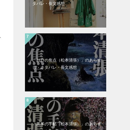
タバレ・長文感想
し
「ゼロの焦点（松本清張）」のあらす
じ・ネタバレ・長文感想
「黒革の手帖（松本清張）」のあらす