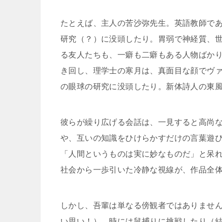
たとえば、主人の苦沙弥先生。英語教師で
研究（？）に没頭したり。胃弱で神経質、
る友人たちも、一癖も二癖もある人物ばか
き回し、理学士の寒月は、真面目な顔でヴ
の眼球の研究に没頭したり。新体詩人の東
彼らが繰り広げる会話は、一見すると高尚
や、互いの知識をひけらかすだけの言葉遊
「人間というものは実に妙なものだ」と呆
社会から一歩引いた冷静な視線が、作品全
しかし、吾輩は単なる傍観者ではありませ
い思い！）、時には鼠捕りに挑戦したり（