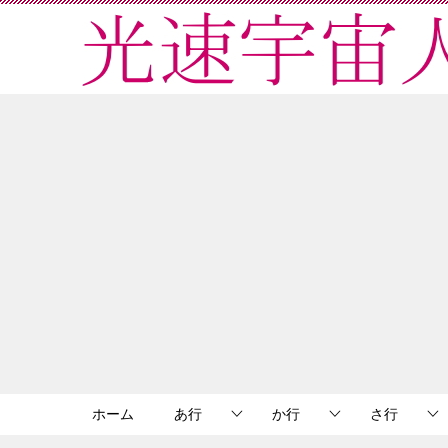
ホーム
あ行
か行
さ行