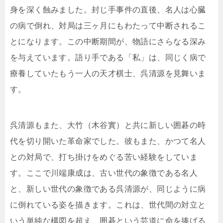
身を深く蝕みました。封じ手事件の直後、名人は心臓
の病で倒れ、対局は三ヶ月にもわたって中断されるこ
とになります。この中断期間が、物語にさらなる深み
を与えています。語り手である「私」は、同じく病で
療養していたもう一人の天才棋士、呉清源を見舞いま
す。
呉清源もまた、大竹（木谷實）と共に新しい囲碁の時
代を切り開いた革命家でした。彼もまた、かつて名人
との対局で、打ち掛けをめぐる苦い経験をしていま
す。ここで川端康成は、古い世代の象徴である名人
と、新しい世代の象徴である呉清源が、同じように病
に倒れている姿を描きます。これは、世代間の対立と
いう単純な構図を超え、囲碁という芸道に命を捧げる