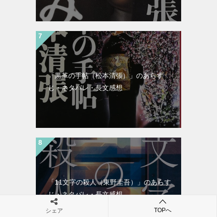
「黒革の手帖（松本清張）」のあらす
じ・ネタバレ・長文感想
「11文字の殺人（東野圭吾）」のあらす
じ・ネタバレ・長文感想
TOPへ
シェア