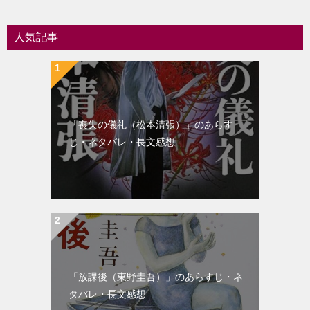
ー
シ
人気記事
ョ
ン
「喪失の儀礼（松本清張）」のあらす
じ・ネタバレ・長文感想
「放課後（東野圭吾）」のあらすじ・ネ
タバレ・長文感想