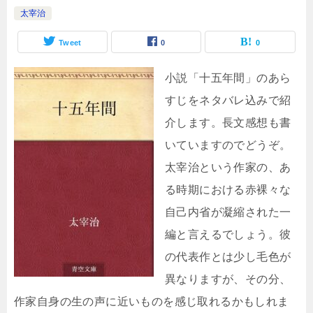
太宰治
Tweet
0
0
小説「十五年間」のあら
すじをネタバレ込みで紹
介します。長文感想も書
いていますのでどうぞ。
太宰治という作家の、あ
る時期における赤裸々な
自己内省が凝縮された一
編と言えるでしょう。彼
の代表作とは少し毛色が
異なりますが、その分、
作家自身の生の声に近いものを感じ取れるかもしれま