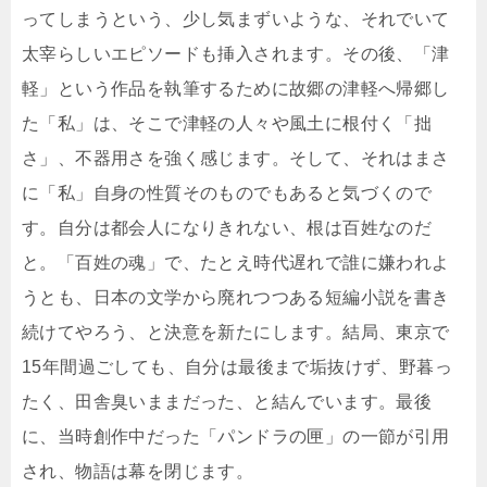
ってしまうという、少し気まずいような、それでいて
太宰らしいエピソードも挿入されます。その後、「津
軽」という作品を執筆するために故郷の津軽へ帰郷し
た「私」は、そこで津軽の人々や風土に根付く「拙
さ」、不器用さを強く感じます。そして、それはまさ
に「私」自身の性質そのものでもあると気づくので
す。自分は都会人になりきれない、根は百姓なのだ
と。「百姓の魂」で、たとえ時代遅れで誰に嫌われよ
うとも、日本の文学から廃れつつある短編小説を書き
続けてやろう、と決意を新たにします。結局、東京で
15年間過ごしても、自分は最後まで垢抜けず、野暮っ
たく、田舎臭いままだった、と結んでいます。最後
に、当時創作中だった「パンドラの匣」の一節が引用
され、物語は幕を閉じます。