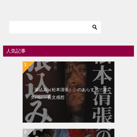
稿
ナ
ビ
ゲ
ー
シ
人気記事
ョ
ン
「張込み（松本清張）」のあらすじ・ネ
タバレ・長文感想