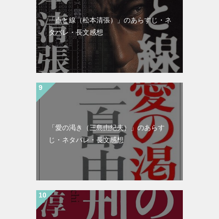
「点と線（松本清張）」のあらすじ・ネ
タバレ・長文感想
「愛の渇き（三島由紀夫）」のあらす
じ・ネタバレ・長文感想