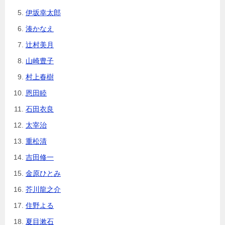
伊坂幸太郎
湊かなえ
辻村美月
山崎豊子
村上春樹
恩田睦
石田衣良
太宰治
重松清
吉田修一
金原ひとみ
芥川龍之介
住野よる
夏目漱石