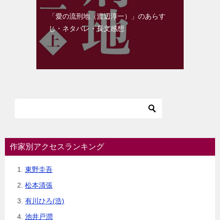
「愛の流刑地（渡辺淳一）」のあらす
じ・ネタバレ・長文感想
作家別アクセスランキング
東野圭吾
松本清張
有川ひろ(浩)
池井戸潤