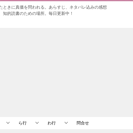
たときに真価を問われる。あらすじ、ネタバレ込みの感想
、知的読書のための場所。毎日更新中！
ら行
わ行
問合せ