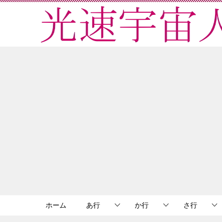
ホーム
あ行
か行
さ行