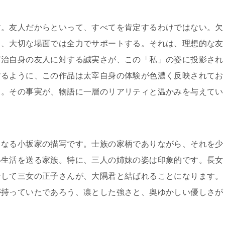
す。友人だからといって、すべてを肯定するわけではない。欠
り、大切な場面では全力でサポートする。それは、理想的な友
宰治自身の友人に対する誠実さが、この「私」の姿に投影され
するように、この作品は太宰自身の体験が色濃く反映されてお
と。その事実が、物語に一層のリアリティと温かみを与えてい
となる小坂家の描写です。士族の家柄でありながら、それを少
い生活を送る家族。特に、三人の姉妹の姿は印象的です。長女
そして三女の正子さんが、大隅君と結ばれることになります。
が持っていたであろう、凛とした強さと、奥ゆかしい優しさが