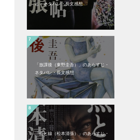
じ・ネタバレ・長文感想
「放課後（東野圭吾）」のあらすじ・
ネタバレ・長文感想
「点と線（松本清張）」のあらすじ・