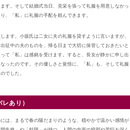
じます。そして結婚式当日、見栄を張って礼服を用意しなかっ
なり、「私」に礼服の手配を頼んできます。
談します。小坂氏は二女に夫の礼服を貸すように言いますが、
。出征中の夫のものを、帰る日まで大切に保管しておきたいと
えって「私」は感銘を受けます。すると、長女が静かに申し出
になったのです。その優しさと覚悟に、「私」も、そして礼服
るのでした。
バレあり）
心には、まるで春の陽だまりのような、穏やかで温かい感情が
人間失格」や「斜陽」が持つ、人間の内面の暗部や苦悩を深く