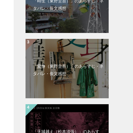
「時生（東野圭吾）」のあらすじ・ネ
タバレ・長文感想
「変身（東野圭吾）」のあらすじ・ネ
タバレ・長文感想
「天城越え（松本清張）」のあらす