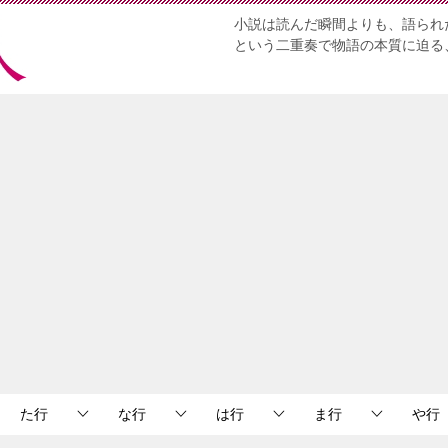
小説は読んだ瞬間よりも、語られ
という二重奏で物語の本質に迫る
た行
な行
は行
ま行
や行