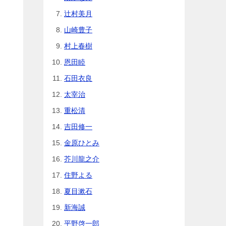
辻村美月
山崎豊子
村上春樹
恩田睦
石田衣良
太宰治
重松清
吉田修一
金原ひとみ
芥川龍之介
住野よる
夏目漱石
新海誠
平野啓一郎