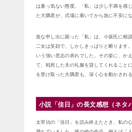
は素っ気ない態度。「私」は少し不満を感
た大隅君が、式場に着いてから急に不安に
急な申し出に困った「私」は、小坂氏に相
二女は笑顔で、しかしきっぱりと断ります
いう強い意志の表れでした。その姿に、か
て、戦死した夫の礼服を貸してくれること
を受け取った大隅君も、深く心を動かされ
小説「佳日」の長文感想（ネタ
太宰治の「佳日」を読み終えたとき、私の
満ちていました。彼の他の作品、例えば「