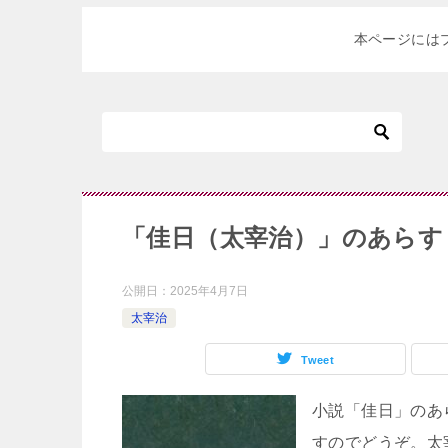
本ページには
「佳日（太宰治）」のあらす
公開日：
2025年4月7日
太宰治
Tweet
小説「佳日」のあ
すのでどうぞ。太