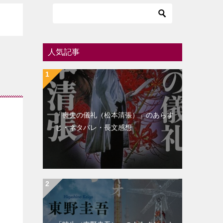
人気記事
「喪失の儀礼（松本清張）」のあらす
じ・ネタバレ・長文感想