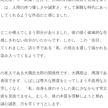
日」は、人間の持つ優しさや誠実さ、そして困難な時代にあっ
出してくれるような作品だと感じました。
、どこか構えてしまう部分がありました。彼の描く破滅的な生
共感しきれない自分がいたからです。しかし、この「佳日」
してくれました。語り手である「私」の視点を通して描かれる
と染み入ってくるようです。
その友人である大隅忠太郎の関係性です。大隅君は、博識であ
く表現できず、しばしば尊大な態度をとってしまう不器用な人
も芳しくなく、「私」自身も彼のそうした面に少なからず苛立
て彼を見捨てません。むしろ、彼の本質を理解しようと努め、
、誠心誠意、力を尽くそうとします。