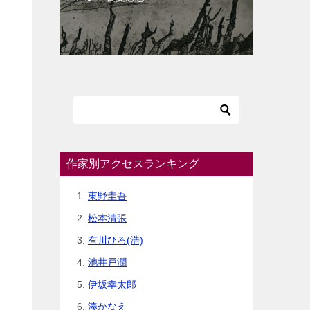
作家別アクセスランキング
東野圭吾
松本清張
有川ひろ(浩)
池井戸潤
伊坂幸太郎
湊かなえ