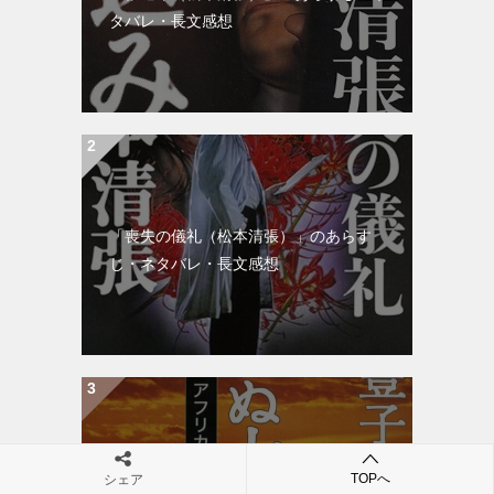
タバレ・長文感想
「喪失の儀礼（松本清張）」のあらす
じ・ネタバレ・長文感想
「沈まぬ太陽（山崎豊子）」のあらす
TOPへ
シェア