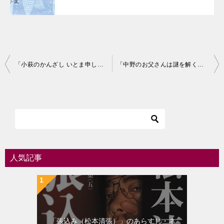
投
「小萩のかんざし いとま申して3（北村薫）」のあらすじ・ネタバレ・長文感想
「中野のお父さんは謎を解くか（北村薫）」のあらすじ・ネタバレ・長文感想
稿
ナ
ビ
ゲ
ー
シ
人気記事
ョ
ン
「張込み（松本清張）」のあらすじ・ネ