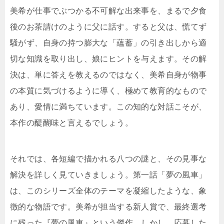
美希が仕事でぶつかる不可解な出来事を、まるで夕食
後のお茶請けのように父に話す。すると父は、慌てず
騒がず、自身の持つ膨大な「蘊蓄」の引き出しから適
切な知識を取り出し、娘にヒントを与えます。その解
決は、単に答えを教えるのではなく、美希自身が物事
の本質に気づけるように導く、極めて教育的なもので
あり、愛情に満ちています。この知的な対話こそが、
本作の醍醐味と言えるでしょう。
それでは、各短編で描かれる八つの謎と、その見事な
解決を詳しく見ていきましょう。第一話「夢の風車」
は、このシリーズ全体のテーマを凝縮したような、象
徴的な物語です。美希が担当する新人賞で、最終選考
に残った『夢の風車』という傑作。しかし、応募した