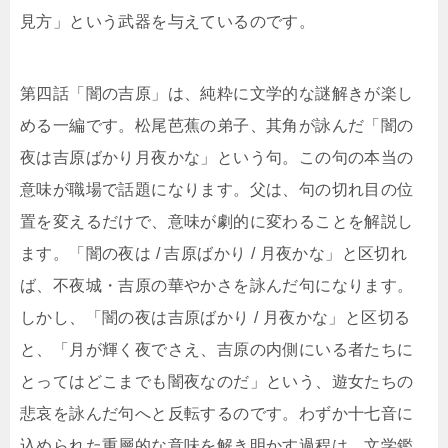
見方」という武器を与えているのです。
第四話「闇の吉原」は、純粋に文学的な謎解きが楽し
める一編です。松尾芭蕉の弟子、其角が詠んだ「闇の
夜は吉原ばかり月夜かな」という句。この句の本当の
意味が職場で話題になります。父は、句の切れ目の位
置を変えるだけで、意味が劇的に変わることを解説し
ます。「闇の夜は / 吉原ばかり / 月夜かな」と区切れ
ば、不夜城・吉原の華やかさを詠んだ句になります。
しかし、「闇の夜は吉原ばかり / 月夜かな」と区切る
と、「月が輝く夜でさえ、吉原の内側にいる者たちに
とってはどこまでも闇夜なのだ」という、遊女たちの
悲哀を詠んだ句へと反転するのです。わずか十七音に
込められた重層的な意味を解き明かす過程は、文学鑑