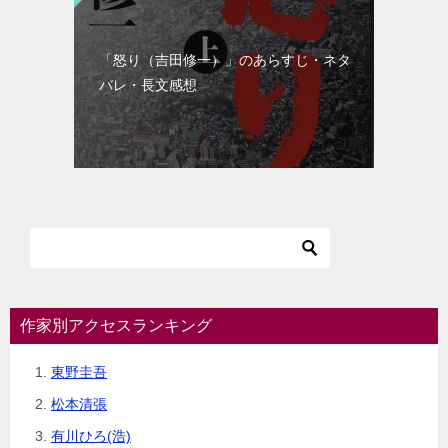
「怒り（吉田修一）」のあらすじ・ネタ
バレ・長文感想
作家別アクセスランキング
東野圭吾
松本清張
有川ひろ(浩)