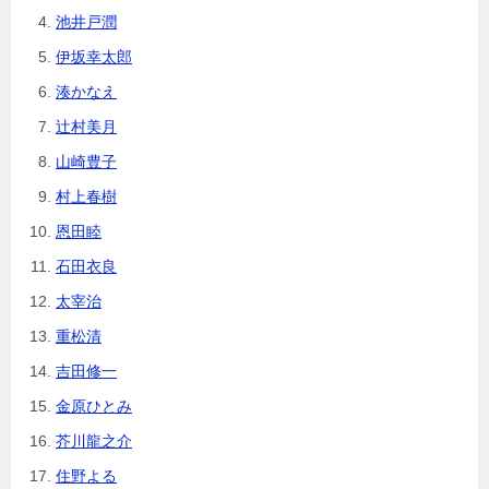
池井戸潤
伊坂幸太郎
湊かなえ
辻村美月
山崎豊子
村上春樹
恩田睦
石田衣良
太宰治
重松清
吉田修一
金原ひとみ
芥川龍之介
住野よる