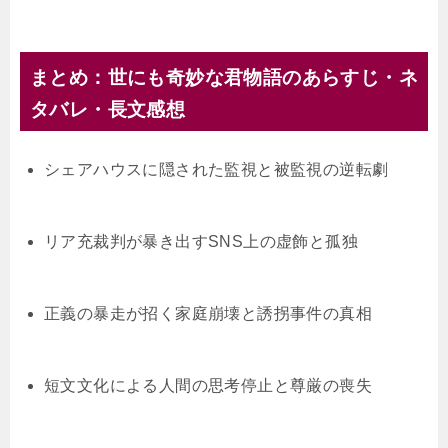
まとめ：世にも奇妙な君物語のあらすじ・ネ
タバレ・長文感想
シェアハウスに隠された監視と被監視の逆転劇
リア充裁判が暴き出すSNS上の虚飾と孤独
正義の暴走が招く家庭崩壊と誘拐事件の真相
短文文化による人間の思考停止と尊厳の喪失