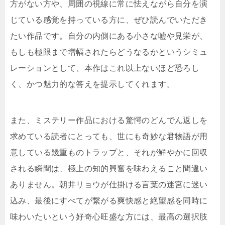
方がない方や、周囲の視線に常に怯えながら自分を演
じている感覚を持っている方に、ぜひ読んでいただき
たい作品です。自分の内側にある小さな嘘や見栄が、
もしも極限まで増幅されたらどうなるかというシミュ
レーションとして、本作はこれ以上ないほど恐ろし
く、かつ魅力的な答えを提示してくれます。
また、ミステリー作品における驚愕のどんでん返しを
求めている読者にとっても、世にも奇妙な君物語が用
意している幾重ものトラップと、それが鮮やかに回収
される瞬間は、極上の知的興奮を味わえること間違い
ありません。朝井リョウが仕掛ける言葉の迷宮に迷い
込み、最後にすべてが繋がる爽快感と絶望感を同時に
味わいたいという好奇心旺盛な方には、最高の選択肢