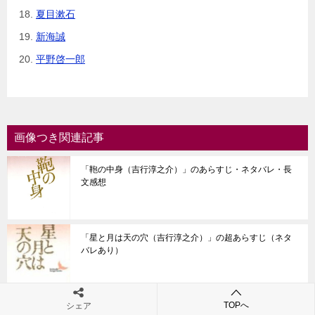
夏目漱石
新海誠
平野啓一郎
画像つき関連記事
「鞄の中身（吉行淳之介）」のあらすじ・ネタバレ・長
文感想
「星と月は天の穴（吉行淳之介）」の超あらすじ（ネタ
バレあり）
TOPへ
シェア
「子供の領分（吉行淳之介）」の超あらすじ（ネタバレ