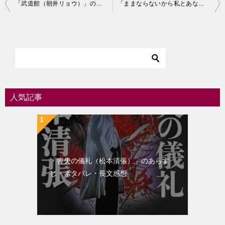
投
「武道館（朝井リョウ）」のあらすじ・ネタバレ・長文感想
「ままならないから私とあなた（朝井リョウ）」のあらすじ・ネタバレ・長文感想
稿
ナ
ビ
ゲ
ー
シ
人気記事
ョ
ン
「喪失の儀礼（松本清張）」のあらす
じ・ネタバレ・長文感想