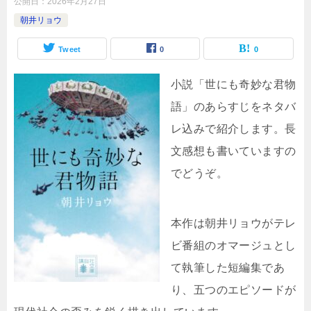
公開日：
2026年2月27日
朝井リョウ
Tweet
0
0
小説「世にも奇妙な君物
語」のあらすじをネタバ
レ込みで紹介します。長
文感想も書いていますの
でどうぞ。
本作は朝井リョウがテレ
ビ番組のオマージュとし
て執筆した短編集であ
り、五つのエピソードが