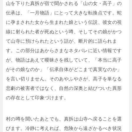
山を下りた真拆が宿で聞かされる「山の女・高子」の
伝承は、「一月物語」にとって大きな転換点です。蛇
に孕まされた女から生まれた娘という伝説、彼女の視
線に射られた者が死ぬという噂、そしてその娘がかつ
て山寺に預けられたという話が、断片的に語られま
す。この部分はあからさまなネタバレに近い情報です
が、物語はあえて曖昧さを残していて、「本当に高子
がその娘なのか」「伝承自体がどこまで真実なのか」
を言い切りません。そのあやふやさが、高子を単なる
悲劇の被害者ではなく、自然の深奥と結びついた異形
の存在として印象づけます。
村の噂を聞いたあとでも、真拆は山寺へ戻ることを選
びます。冷静に考えれば、危険から遠ざかるべき状況