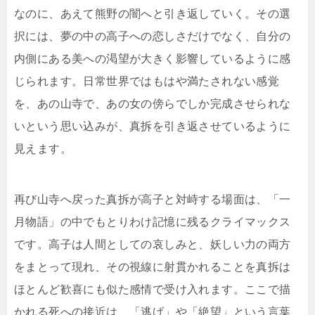
なのに、あえて熊野の闇へと引き返していく。その選
択には、夢の中の高子への恋しさだけでなく、自分の
内側にある美への渇望が大きく影響しているように感
じられます。日常世界ではもはや満たされない感覚
を、あの山寺で、あの女の傍らでしか完成させられな
いという思い込みが、真拆を引き返させているように
見えます。
再び山寺へ戻った真拆が高子と対峙する場面は、「一
月物語」の中でもとりわけ記憶に残るクライマックス
です。高子は人間としての哀しみと、妖しい力の両方
をまとって現れ、その視線に射貫かれることを真拆は
ほとんど歓喜にも似た感情で受け入れます。ここで描
かれる死への接近は、「逃げ」や「絶望」という言葉