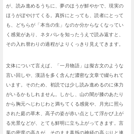
が、読み進めるうちに、夢のほうが鮮やかで、現実の
ほうがぼやけてくる。真拆にとっても、読者にとって
も、どちらが「本当の生」なのか分からなくなってい
く感覚があり、ネタバレを知ったうえで読み返すと、
その入れ替わりの過程がよりくっきり見えてきます。
文体について言えば、「一月物語」は擬古文のような
言い回しや、漢語を多く含んだ濃密な文章で綴られて
います。そのため、初読では少し読み進めるのに体力
がいるかもしれません。しかし、山の闇が膝のあたり
から胸元へじわじわと満ちてくる感覚や、月光に照ら
された庭の草木、高子の姿が赤い点として浮かび上が
る光景などが、とても鮮明に立ち上がってきます。言
葉の密度の高さが、そのまま真拆の神経の高ぶりと連