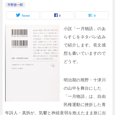
平野啓一郎
Tweet
0
0
小説「一月物語」のあ
らすじをネタバレ込み
で紹介します。長文感
想も書いていますので
どうぞ。
明治期の熊野・十津川
の山中を舞台にした
「一月物語」は、自由
民権運動に挫折した青
年詩人・真拆が、気鬱と神経衰弱を抱えたまま旅に出