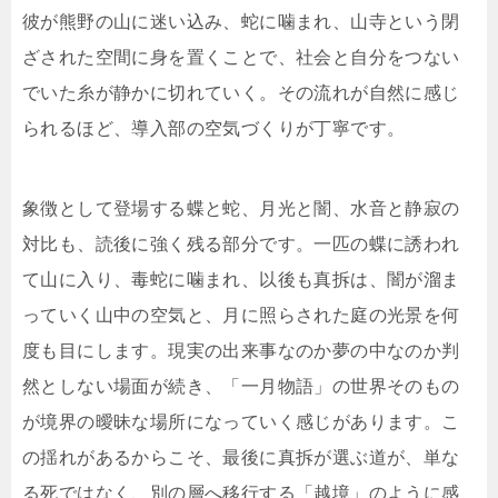
彼が熊野の山に迷い込み、蛇に噛まれ、山寺という閉
ざされた空間に身を置くことで、社会と自分をつない
でいた糸が静かに切れていく。その流れが自然に感じ
られるほど、導入部の空気づくりが丁寧です。
象徴として登場する蝶と蛇、月光と闇、水音と静寂の
対比も、読後に強く残る部分です。一匹の蝶に誘われ
て山に入り、毒蛇に噛まれ、以後も真拆は、闇が溜ま
っていく山中の空気と、月に照らされた庭の光景を何
度も目にします。現実の出来事なのか夢の中なのか判
然としない場面が続き、「一月物語」の世界そのもの
が境界の曖昧な場所になっていく感じがあります。こ
の揺れがあるからこそ、最後に真拆が選ぶ道が、単な
る死ではなく、別の層へ移行する「越境」のように感