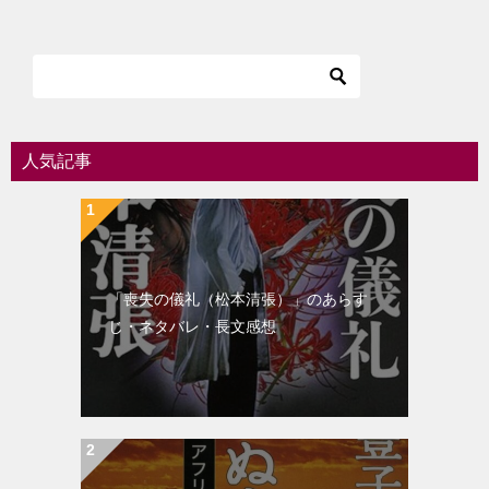
ナ
ビ
ゲ
ー
シ
人気記事
ョ
ン
「喪失の儀礼（松本清張）」のあらす
じ・ネタバレ・長文感想