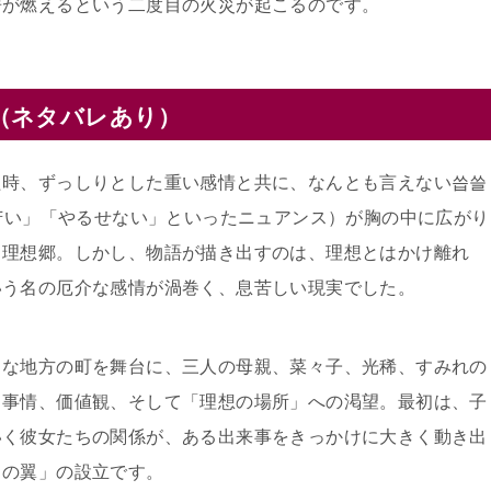
房が燃えるという二度目の火災が起こるのです。
（ネタバレあり）
た時、ずっしりとした重い感情と共に、なんとも言えない씁쓸
ろ苦い」「やるせない」といったニュアンス）が胸の中に広がり
り理想郷。しかし、物語が描き出すのは、理想とはかけ離れ
いう名の厄介な感情が渦巻く、息苦しい現実でした。
うな地方の町を舞台に、三人の母親、菜々子、光稀、すみれの
る事情、価値観、そして「理想の場所」への渇望。最初は、子
いく彼女たちの関係が、ある出来事をきっかけに大きく動き出
ラの翼」の設立です。