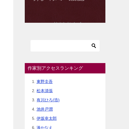
作家別アクセスランキング
東野圭吾
松本清張
有川ひろ(浩)
池井戸潤
伊坂幸太郎
湊かなえ