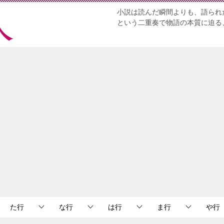
小説は読んだ瞬間よりも、語られ
という二重奏で物語の本質に迫る
た行
な行
は行
ま行
や行