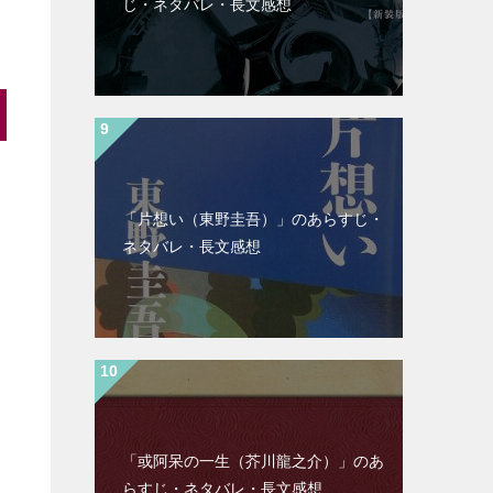
じ・ネタバレ・長文感想
「片想い（東野圭吾）」のあらすじ・
ネタバレ・長文感想
「或阿呆の一生（芥川龍之介）」のあ
らすじ・ネタバレ・長文感想