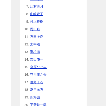
辻村美月
山崎豊子
村上春樹
恩田睦
石田衣良
太宰治
重松清
吉田修一
金原ひとみ
芥川龍之介
住野よる
夏目漱石
新海誠
平野啓一郎