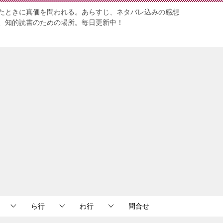
たときに真価を問われる。あらすじ、ネタバレ込みの感想
、知的読書のための場所。毎日更新中！
ら行
わ行
問合せ