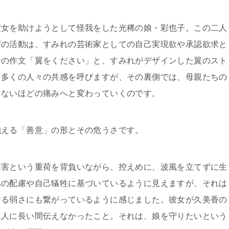
彼女を助けようとして怪我をした光稀の娘・彩也子。この二人
ずの活動は、すみれの芸術家としての自己実現欲や承認欲求と
子の作文「翼をください」と、すみれがデザインした翼のスト
、多くの人々の共感を呼びますが、その裏側では、母親たちの
きないほどの痛みへと変わっていくのです。
抱える「善意」の形とその危うさです。
障害という重荷を背負いながら、控えめに、波風を立てずに生
への配慮や自己犠牲に基づいているように見えますが、それは
する弱さにも繋がっているように感じました。彼女が久美香の
二人に長い間伝えなかったこと。それは、娘を守りたいという