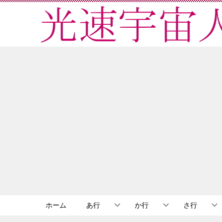
ホーム
あ行
か行
さ行