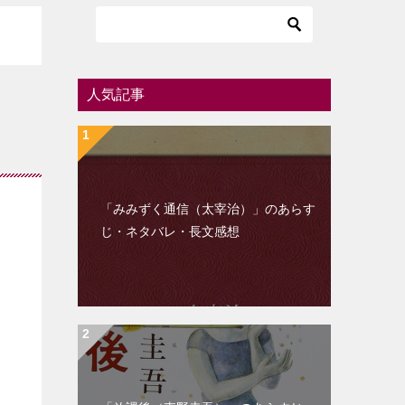
人気記事
「みみずく通信（太宰治）」のあらす
じ・ネタバレ・長文感想