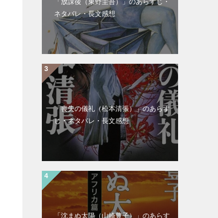
「放課後（東野圭吾）」のあらすじ・
ネタバレ・長文感想
「喪失の儀礼（松本清張）」のあらす
じ・ネタバレ・長文感想
「沈まぬ太陽（山崎豊子）」のあらす