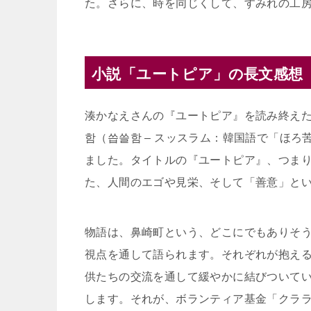
た。さらに、時を同じくして、すみれの工
小説「ユートピア」の長文感想
湊かなえさんの『ユートピア』を読み終え
함（씁쓸함 – スッスラム：韓国語で「ほ
ました。タイトルの『ユートピア』、つま
た、人間のエゴや見栄、そして「善意」と
物語は、鼻崎町という、どこにでもありそ
視点を通して語られます。それぞれが抱え
供たちの交流を通して緩やかに結びついて
します。それが、ボランティア基金「クラ