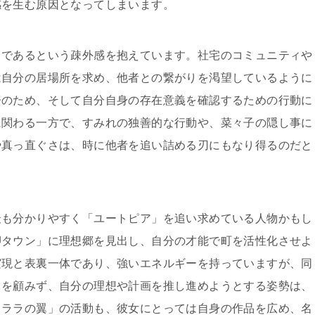
感を生む原因となってしまいます。
」であるという疎外感を抱えています。社宅のコミュニティや
は自分の居場所を求め、他者との繋がりを渇望しているように
子のため、そして自分自身の存在意義を確認するための行動に
に関わる一方で、すみれの独善的な行動や、菜々子の隠し事に
や真っ直ぐさは、時に他者を追い詰める刃にもなり得るのだと
最も分かりやすく「ユートピア」を追い求めている人物かもし
岬タウン」に理想郷を見出し、自分の才能で町を活性化させよ
実現と表裏一体であり、強いエネルギーを持っていますが、同
ちを顧みず、自分の理想や計画を推し進めようとする姿勢は、
クララの翼」の活動も、彼女にとっては自身の作品を広め、名