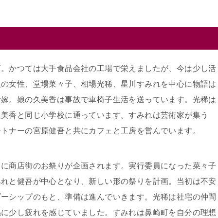
町。かつては大手食品会社の工場で栄えましたが、今は少し活
人の女性、堂場菜々子、相場光稀、星川すみれを中心に物語は
む嫁。娘の久美香は事故で車椅子生活を送っています。光稀は
久美香と同じ小学校に通っています。すみれは芸術家が集う
ートナーの宮原健吾と共にカフェと工房を営んでいます。
りに商店街のお祭りが企画されます。実行委員になった菜々子
みれと健吾が中心となり、新しい形の祭りを計画。当初は不安
ダーシップのもと、準備は進んでいきます。光稀は社宅の仲間
係に少し疲れを感じていました。すみれは鼻崎町を自分の理想