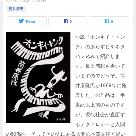
公開日：
2025年7月13日
筒井康隆
Tweet
0
0
小説『ホンキイ・トン
ク』のあらすじをネタ
バレ込みで紹介しま
す。長文感想も書いて
いますのでどうぞ。筒
井康隆氏が1969年に発
表したこの作品は、半
世紀以上前のものです
が、現代社会が直面す
るテクノロジーと人間
の関係性、そしてその先にある人間の本質を鋭く描い