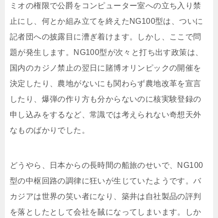
ミオの権限で公爵をコンピューター室への立ち入り禁
止にし、何とか組み立てを終えたNG100型は、ついに
記者団への披露目に漕ぎ着けます。しかし、ここで問
題が発生します。NG100型が次々と打ち出す政策は、
国内のカジノ禁止の翌日に賭博オリンピックの開催を
決定したり、農地がないにも関わらず農地改革を宣言
したり、爆弾の作り方も分からないのに核実験登録の
申し込みをするなど、常識では考えられない奇想天外
なものばかりでした。
どうやら、日本からの長時間の船旅のせいで、NG100
型の中枢回路の調律に狂いが生じていたようです。バ
カジアは世界の笑い者になり、築井は自社製品の評判
を落としたとして会社を馘になってしまいます。しか