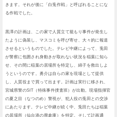
きます。それが後に「白兎作戦」と呼ばれることにな
る作戦でした。
黒澤の計画は、この家で人質立て籠もり事件が発生し
たように偽装し、マスコミを呼び寄せ、大々的に報道
させるというものでした。テレビ中継によって、兎田
が警察に包囲され身動きが取れない状況を稲葉に知ら
せ、その間に稲葉の居場所を特定し、綿子を救出しよ
うというのです。勇介は自らの家を現場として提供
し、人質役まで買って出ます。計画は実行に移され、
宮城県警のSIT（特殊事件捜査班）が出動。現場指揮官
の夏之目（なつのめ）警視が、犯人役の兎田との交渉
にあたります。テレビ中継が続く中、兎田たちは稲葉
の居場所（仙台港の廃倉庫）を特定。そして計画通