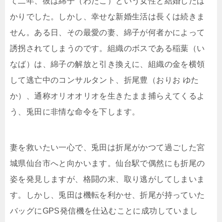
て二年、彼は綿子（わたこ）という女性と結婚したば
かりでした。しかし、幸せな新婚生活は長くは続きま
せん。ある日、その最愛の妻、綿子が何者かによって
誘拐されてしまうのです。組織のボスである稲葉（い
なば）は、綿子の解放と引き換えに、組織の金を横領
して逃亡中のコンサルタント、折尾豊（おりお ゆた
か）、通称オリオオリオを生きたまま捕らえてくるよ
う、兎田に非情な命令を下します。
妻を救いたい一心で、兎田は折尾がかつて過ごした宮
城県仙台市へと向かいます。仙台駅で偶然にも折尾の
姿を発見しますが、格闘の末、取り逃がしてしまいま
す。しかし、兎田は機転を利かせ、折尾が持っていた
バッグにGPS発信機を仕込むことに成功していまし