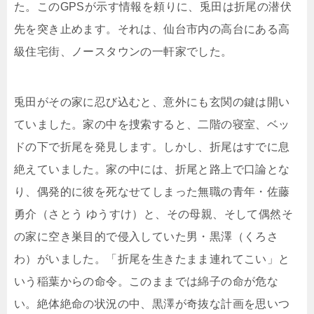
た。このGPSが示す情報を頼りに、兎田は折尾の潜伏
先を突き止めます。それは、仙台市内の高台にある高
級住宅街、ノースタウンの一軒家でした。
兎田がその家に忍び込むと、意外にも玄関の鍵は開い
ていました。家の中を捜索すると、二階の寝室、ベッ
ドの下で折尾を発見します。しかし、折尾はすでに息
絶えていました。家の中には、折尾と路上で口論とな
り、偶発的に彼を死なせてしまった無職の青年・佐藤
勇介（さとう ゆうすけ）と、その母親、そして偶然そ
の家に空き巣目的で侵入していた男・黒澤（くろさ
わ）がいました。「折尾を生きたまま連れてこい」と
いう稲葉からの命令。このままでは綿子の命が危な
い。絶体絶命の状況の中、黒澤が奇抜な計画を思いつ