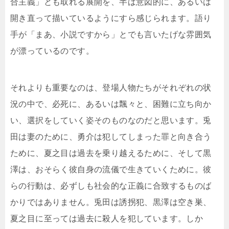
合主義」とも取れる展開を、半ば意図的に、あるいは
開き直って描いているようにすら感じられます。語り
手が「まあ、小説ですから」とでも言いたげな雰囲気
が漂っているのです。
それよりも重要なのは、登場人物たちがそれぞれの状
況の中で、必死に、あるいは飄々と、困難に立ち向か
い、選択をしていく姿そのものなのだと思います。兎
田は妻のために、勇介は犯してしまった罪と向き合う
ために、夏之目は過去を乗り越えるために、そして黒
澤は、おそらく彼自身の流儀で生きていくために。彼
らの行動は、必ずしも社会的な正義に合致するものば
かりではありません。兎田は誘拐犯、黒澤は空き巣、
夏之目に至っては過去に殺人を犯しています。しか