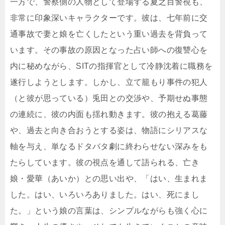
一方で、警察側の人物として登場する夏之目警視も、
非常に印象深いキャラクターです。彼は、七年前に交
通事故で妻と娘を亡くしたという重い過去を背負って
います。その事故の原因となった占い師への復讐心を
内に秘めながら、SITの指揮官として冷静沈着に職務を
遂行しようとします。しかし、立て籠もり事件の犯人
（と彼が思っている）兎田との交渉や、予期せぬ事態
の連続に、彼の内面も揺れ動きます。彼の抱える葛藤
や、過去と向き合おうとする姿は、物語にシリアスな
軸を与え、単なるドタバタ劇に終わらせない深みをも
たらしています。彼の視点を通して語られる、亡き
娘・愛華（あいか）との思い出や、「はい、生まれま
した。はい、いろいろありました。はい、死にまし
た。」という娘の言葉は、シンプルながらも強く心に