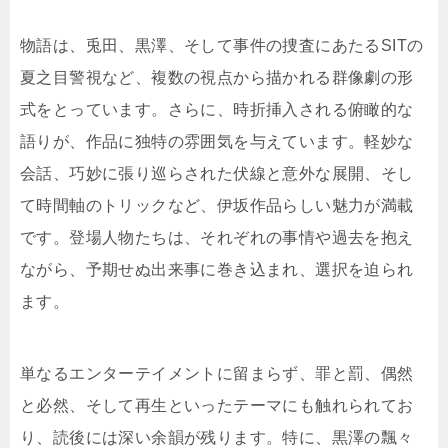
物語は、兎田、黒澤、そして事件の捜査にあたるSITの
夏之目警視など、複数の視点から描かれる群像劇の形
式をとっています。さらに、時折挿入される俯瞰的な
語りが、作品に独特の雰囲気を与えています。軽妙な
会話、巧妙に張り巡らされた伏線と意外な展開、そし
て時間軸のトリックなど、伊坂作品らしい魅力が満載
です。登場人物たちは、それぞれの事情や過去を抱え
ながら、予期せぬ出来事に巻き込まれ、選択を迫られ
ます。
単なるエンターテイメントに留まらず、罪と罰、偶然
と必然、そして再生といったテーマにも触れられてお
り、読後には深い余韻が残ります。特に、黒澤の飄々