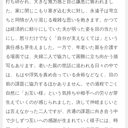
打ち砕かれ、大きな無力感と自己嫌悪に襲われまし
た。家に閉じこもり塞ぎ込む夫に対し、永遠子は苛立
ちと同情が入り混じる複雑な思いを抱きます。かつて
は経済的に頼りにしていた夫が弱った姿を目の当たり
にし、怒りだけでなく「自分が支えなくては」という
責任感も芽生えました。一方で、年老いた親を介護す
る場面では、夫婦二人で協力して困難に立ち向かう描
写もあります。老いた親の世話に追われる日々の中で
は、もはや浮気を責め合っている余裕などなく、目の
前の課題に協力するほかありません。その過程でごく
自然に「お互い様」という気持ちや相手への労りが芽
生えていくのが感じられました。決して仲睦まじいと
は言えなかった二人ですが、共通の課題に向き合う中
で少しずつ互いへの感謝が生まれていく様子には、時