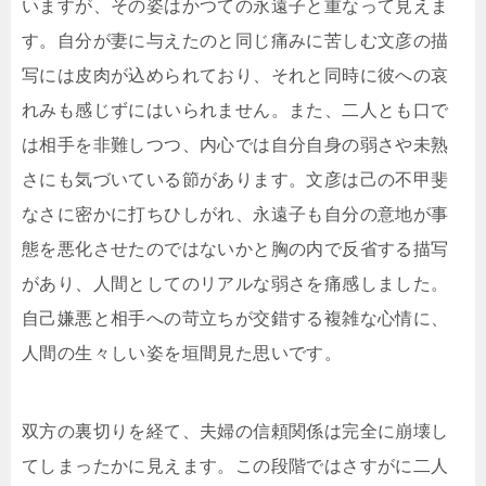
いますが、その姿はかつての永遠子と重なって見えま
す。自分が妻に与えたのと同じ痛みに苦しむ文彦の描
写には皮肉が込められており、それと同時に彼への哀
れみも感じずにはいられません。また、二人とも口で
は相手を非難しつつ、内心では自分自身の弱さや未熟
さにも気づいている節があります。文彦は己の不甲斐
なさに密かに打ちひしがれ、永遠子も自分の意地が事
態を悪化させたのではないかと胸の内で反省する描写
があり、人間としてのリアルな弱さを痛感しました。
自己嫌悪と相手への苛立ちが交錯する複雑な心情に、
人間の生々しい姿を垣間見た思いです。
双方の裏切りを経て、夫婦の信頼関係は完全に崩壊し
てしまったかに見えます。この段階ではさすがに二人