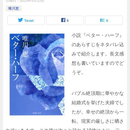
公開日：
2025年5月23日
唯川恵
Tweet
0
0
小説『ベター・ハーフ』
のあらすじをネタバレ込
みで紹介します。長文感
想も書いていますのでど
うぞ。
バブル絶頂期に華やかな
結婚式を挙げた夫婦でし
たが、幸せの絶頂から一
転、現実の厳しさに晒さ