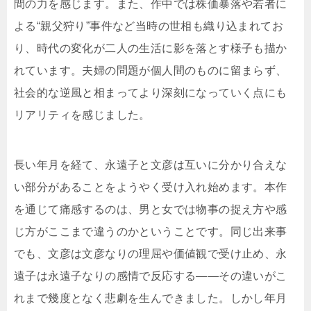
間の力を感じます。また、作中では株価暴落や若者に
よる“親父狩り”事件など当時の世相も織り込まれてお
り、時代の変化が二人の生活に影を落とす様子も描か
れています。夫婦の問題が個人間のものに留まらず、
社会的な逆風と相まってより深刻になっていく点にも
リアリティを感じました。
長い年月を経て、永遠子と文彦は互いに分かり合えな
い部分があることをようやく受け入れ始めます。本作
を通じて痛感するのは、男と女では物事の捉え方や感
じ方がここまで違うのかということです。同じ出来事
でも、文彦は文彦なりの理屈や価値観で受け止め、永
遠子は永遠子なりの感情で反応する――その違いがこ
れまで幾度となく悲劇を生んできました。しかし年月