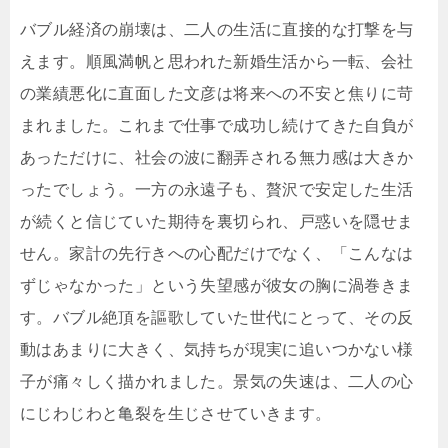
バブル経済の崩壊は、二人の生活に直接的な打撃を与
えます。順風満帆と思われた新婚生活から一転、会社
の業績悪化に直面した文彦は将来への不安と焦りに苛
まれました。これまで仕事で成功し続けてきた自負が
あっただけに、社会の波に翻弄される無力感は大きか
ったでしょう。一方の永遠子も、贅沢で安定した生活
が続くと信じていた期待を裏切られ、戸惑いを隠せま
せん。家計の先行きへの心配だけでなく、「こんなは
ずじゃなかった」という失望感が彼女の胸に渦巻きま
す。バブル絶頂を謳歌していた世代にとって、その反
動はあまりに大きく、気持ちが現実に追いつかない様
子が痛々しく描かれました。景気の失速は、二人の心
にじわじわと亀裂を生じさせていきます。