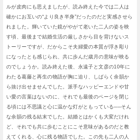
ルが皮肉にも思えましたが、読み終えた今では二人は
確かにお互いの“より良き半身”だったのだと実感させら
れました。輝いていた鏡がやがて老いた二人の姿を映
す頃、最後まで結婚生活の厳しさから目を背けないス
トーリーですが、だからこそ夫婦愛の本質が浮き彫り
になったとも感じられ、共に歩んだ歳月の意味が映る
のでしょうか。読み終えた後、永遠子と文彦の10年に
わたる葛藤と再生の物語が胸に迫り、しばらく余韻か
ら抜け出せませんでした。派手なハッピーエンドや甘
い愛の言葉はないのに、それでも最後のページを閉じ
る頃には不思議と心に温かな灯がともっている──そん
な余韻の残る結末でした。結婚とはかくも大変だけれ
ど、それでも共に歩むことにこそ意味があるのだと教
えてくれる、心に残る物語でした。この先も二人の人