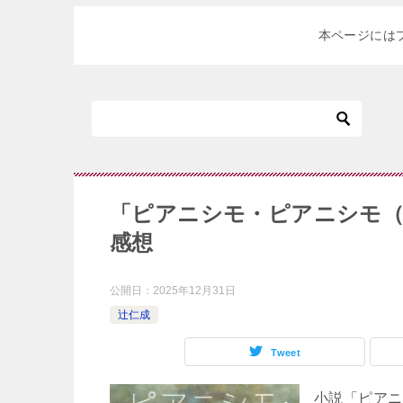
本ページには
「ピアニシモ・ピアニシモ（
感想
公開日：
2025年12月31日
辻仁成
Tweet
小説「ピアニ