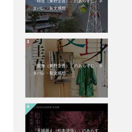
「時生（東野圭吾）」のあらすじ・ネ
タバレ・長文感想
「変身（東野圭吾）」のあらすじ・ネ
タバレ・長文感想
「天城越え（松本清張）」のあらす