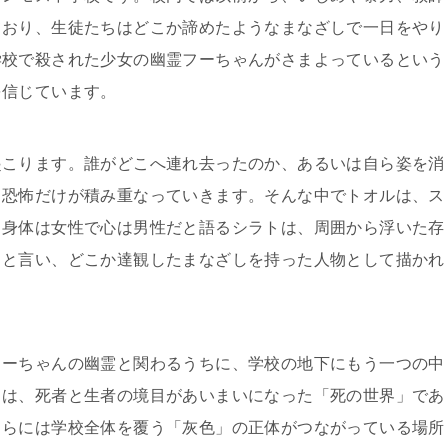
ており、生徒たちはどこか諦めたようなまなざしで一日をやり
学校で殺された少女の幽霊フーちゃんがさまよっているという
を信じています。
起こります。誰がどこへ連れ去ったのか、あるいは自ら姿を消
と恐怖だけが積み重なっていきます。そんな中でトオルは、ス
。身体は女性で心は男性だと語るシラトは、周囲から浮いた存
ると言い、どこか達観したまなざしを持った人物として描かれ
フーちゃんの幽霊と関わるうちに、学校の地下にもう一つの中
こは、死者と生者の境目があいまいになった「死の世界」であ
さらには学校全体を覆う「灰色」の正体がつながっている場所