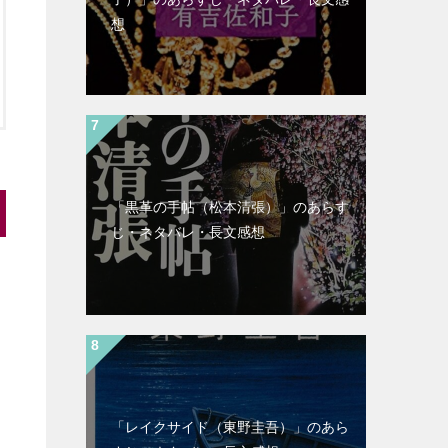
想
「黒革の手帖（松本清張）」のあらす
じ・ネタバレ・長文感想
「レイクサイド（東野圭吾）」のあら