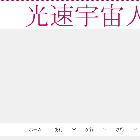
ホーム
あ行
か行
さ行