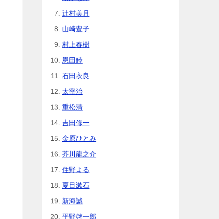
辻村美月
山崎豊子
村上春樹
恩田睦
石田衣良
太宰治
重松清
吉田修一
金原ひとみ
芥川龍之介
住野よる
夏目漱石
新海誠
平野啓一郎