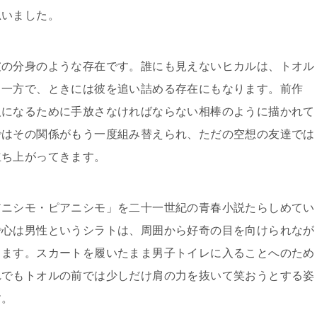
思いました。
彼の分身のような存在です。誰にも見えないヒカルは、トオル
る一方で、ときには彼を追い詰める存在にもなります。前作
人になるために手放さなければならない相棒のように描かれて
ではその関係がもう一度組み替えられ、ただの空想の友達では
立ち上がってきます。
アニシモ・ピアニシモ」を二十一世紀の青春小説たらしめてい
で心は男性というシラトは、周囲から好奇の目を向けられなが
します。スカートを履いたまま男子トイレに入ることへのため
れでもトオルの前では少しだけ肩の力を抜いて笑おうとする姿
す。