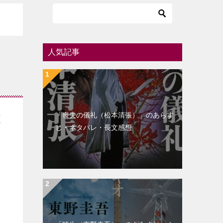
人気記事
「喪失の儀礼（松本清張）」のあらす
文
じ・ネタバレ・長文感想