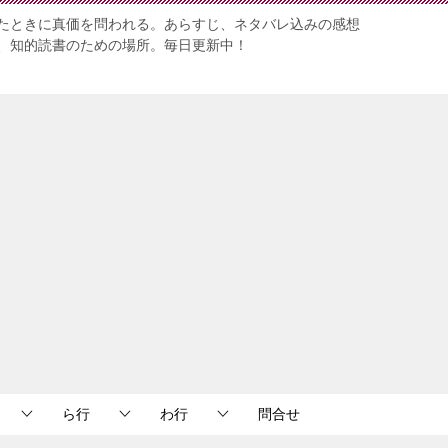
たときに真価を問われる。あらすじ、ネタバレ込みの感想
、知的読書のための場所。毎日更新中！
ら行
わ行
問合せ