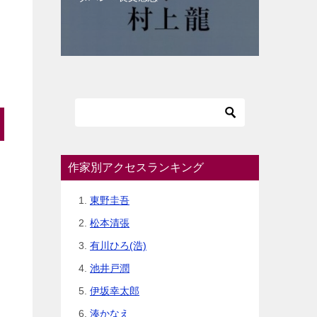
作家別アクセスランキング
東野圭吾
松本清張
有川ひろ(浩)
池井戸潤
伊坂幸太郎
湊かなえ