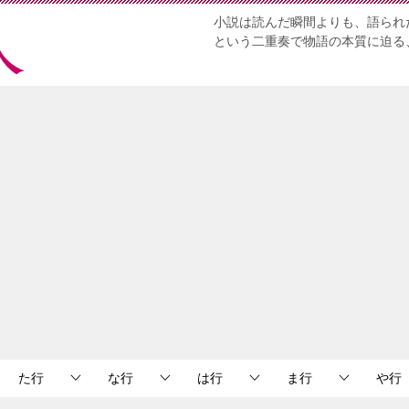
小説は読んだ瞬間よりも、語られ
という二重奏で物語の本質に迫る
た行
な行
は行
ま行
や行